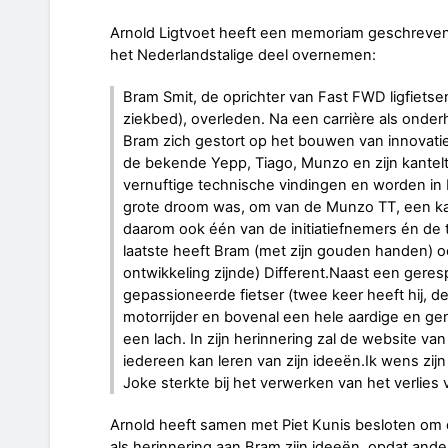
Arnold Ligtvoet heeft een memoriam geschreve
het Nederlandstalige deel overnemen:
Bram Smit, de oprichter van Fast FWD ligfietsen 
ziekbed), overleden. Na een carrière als onde
Bram zich gestort op het bouwen van innovatiev
de bekende Yepp, Tiago, Munzo en zijn kantelt
vernuftige technische vindingen en worden in 
grote droom was, om van de Munzo TT, een ka
daarom ook één van de initiatiefnemers én de te
laatste heeft Bram (met zijn gouden handen) oo
ontwikkeling zijnde) Different.Naast een gere
gepassioneerde fietser (twee keer heeft hij, d
motorrijder en bovenal een hele aardige en gene
een lach. In zijn herinnering zal de website va
iedereen kan leren van zijn ideeën.Ik wens zijn
Joke sterkte bij het verwerken van het verlies
Arnold heeft samen met Piet Kunis besloten om 
als herinnering aan Bram zijn ideeën, opdat and