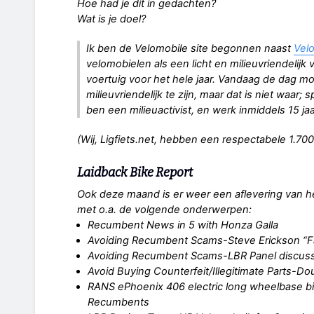
Hoe had je dit in gedachten?
Wat is je doel?
Ik ben de Velomobile site begonnen naast
Vel
velomobielen als een licht en milieuvriendelijk 
voertuig voor het hele jaar. Vandaag de dag 
milieuvriendelijk te zijn, maar dat is niet waar;
ben een milieuactivist, en werk inmiddels 15 ja
(Wij, Ligfiets.net, hebben een respectabele 1.70
Laidback Bike Report
Ook deze maand is er weer een aflevering van 
met o.a. de volgende onderwerpen:
Recumbent News in 5 with Honza Galla
Avoiding Recumbent Scams-Steve Erickson “Fa
Avoiding Recumbent Scams-LBR Panel discus
Avoid Buying Counterfeit/Illegitimate Parts-Do
RANS ePhoenix 406 electric long wheelbase bi
Recumbents