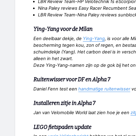
LBR Review Team-HP Velotechnik fs eScorpio
Nina Paley reviews Easy Racer Recumbent Sea
LBR Review Team-Nina Paley reviews sunblock
Ying-Yang voor de Milan
Een deelbaar dekje, de
Ying-Yang
, is voor alle M
bescherming tegen kou, zon of regen, en bestaat
schuimdekje (Yang). Het carbon deel is in versc
alleen in het zwart.
Deze Ying-Yang-namen zijn op de gok bij het on
Ruitenwisser voor DF en Alpha 7
Daniel Fenn test een
handmatige ruitenwisser
vo
Installeren zitje in Alpha 7
Jan van Velomobile World laat zien hoe je een
zi
LEGO fietspaden update