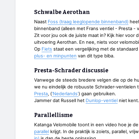
Schwalbe Aerothan
Naast
Foss (traag leeglopende binnenband)
heef
binnenband (alleen met Frans ventiel - Presta - v
Zit voor jou ook de juiste maat in? Kijk hier voor 
uitvoering Aerothan. En nee, niets voor velomob
Op
Fiets
staat een vergelijking met de standaard 
plus- en minpunten
van dit type biba.
Presta-Schrader discussie
Vanwege de steeds bredere velgen die op de huid
we nu eindelijk de robuuste Schrader-ventielen 
Presta
, (
'Nederlands'
) gaan gebruiken.
Jammer dat Russell het
Dunlop-ventiel
niet kent.
Parallellisme
Katanga Velomobile toont in een video hoe je d
parallel
krijgt. In de praktijk is zoiets, parallel, vr
in)
is dan de beste oplossing.