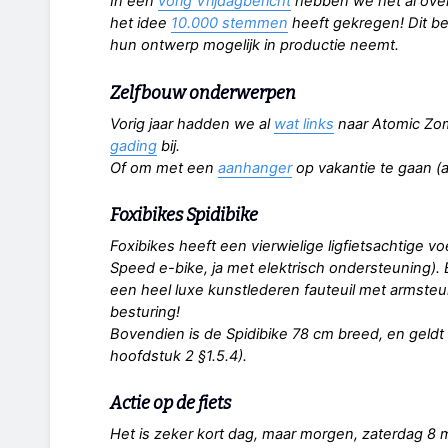
In een
vorig Vrijdagbericht
hebben we het al over 
het idee
10.000 stemmen
heeft gekregen! Dit b
hun ontwerp mogelijk in productie neemt.
Zelfbouw onderwerpen
Vorig jaar hadden we al
wat links
naar Atomic Zomb
gading
bij.
Of om met een
aanhanger
op vakantie te gaan (a
Foxibikes Spidibike
Foxibikes heeft een vierwielige ligfietsachtige v
Speed e-bike, ja met elektrisch ondersteuning). B
een heel luxe kunstlederen fauteuil met armsteu
besturing!
Bovendien is de Spidibike 78 cm breed, en geldt 
hoofdstuk 2 §1.5.4).
Actie op de fiets
Het is zeker kort dag, maar morgen, zaterdag 8 m