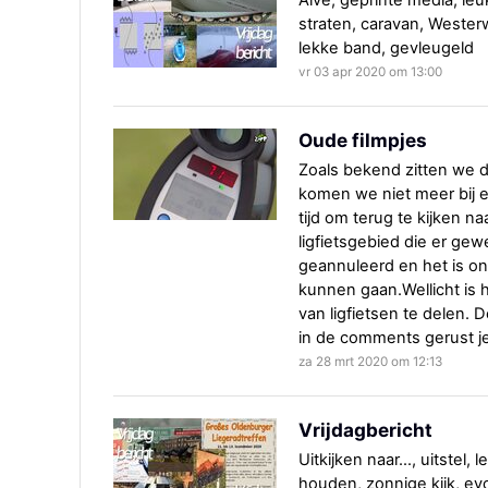
Alve, geprinte media, leuk 
straten, caravan, Westerw
lekke band, gevleugeld
vr 03 apr 2020 om 13:00
Oude filmpjes
Zoals bekend zitten we 
komen we niet meer bij e
tijd om terug te kijken 
ligfietsgebied die er gew
geannuleerd en het is o
kunnen gaan.Wellicht is 
van ligfietsen te delen. 
in de comments gerust je 
za 28 mrt 2020 om 12:13
Vrijdagbericht
Uitkijken naar…, uitstel, 
houden, zonnige kijk, ev