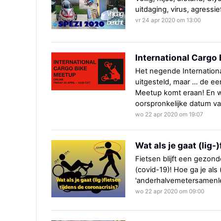
uitdaging, virus, agressief
vr 24 apr 2020 om 13:00
International Cargo
Het negende International
uitgesteld, maar … de eer
Meetup komt eraan! En wel
oorspronkelijke datum v
wo 22 apr 2020 om 19:07
Wat als je gaat (lig-
Fietsen blijft een gezond
(covid-19)! Hoe ga je als
'anderhalvemetersamenle
wo 22 apr 2020 om 09:00