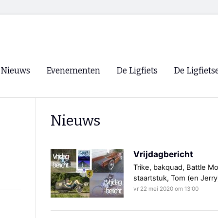
Nieuws
Evenementen
De Ligfiets
De Ligfiets
Voorpagina
Evenementen
Fietsen
Overzicht
Nieuws
Archief
Winkels
WK Ligfietsen 2026
Ligfietsvereningi
RSS
Vrijdagbericht
Lokale Fietsvere
Paastreffen
Trike, bakquad, Battle Mo
staartstuk, Tom (en Jerry)
CycleVision
EHPVA & EuSup
vr 22 mei 2020 om 13:00
Oliebollentocht
Forum ligfietser