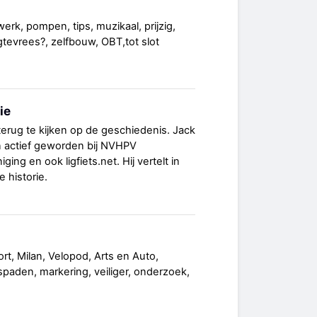
werk, pompen, tips, muzikaal, prijzig,
ogtevrees?, zelfbouw, OBT,tot slot
ie
terug te kijken op de geschiedenis. Jack
n actief geworden bij NVHPV
ging en ook ligfiets.net. Hij vertelt in
e historie.
ort, Milan, Velopod, Arts en Auto,
spaden, markering, veiliger, onderzoek,