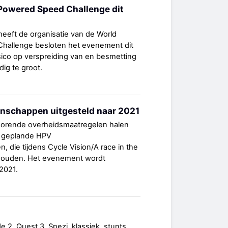
owered Speed Challenge dit
eeft de organisatie van de World
allenge besloten het evenement dit
risico op verspreiding van en besmetting
ig te groot.
schappen uitgesteld naar 2021
ehorende overheidsmaatregelen halen
li geplande HPV
die tijdens Cycle Vision/A race in the
houden. Het evenement wordt
 2021.
yde 2, Quest 3, Spezi, klassiek, stunts,