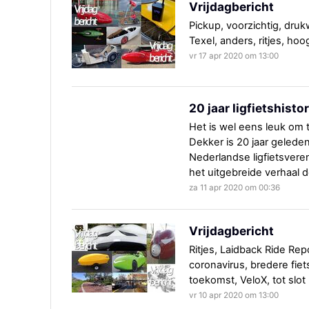
Vrijdagbericht
Pickup, voorzichtig, druk
Texel, anders, ritjes, ho
vr 17 apr 2020 om 13:00
20 jaar ligfietshistor
Het is wel eens leuk om 
Dekker is 20 jaar gelede
Nederlandse ligfietsvereni
het uitgebreide verhaal d
za 11 apr 2020 om 00:36
Vrijdagbericht
Ritjes, Laidback Ride Rep
coronavirus, bredere fiet
toekomst, VeloX, tot slot
vr 10 apr 2020 om 13:00