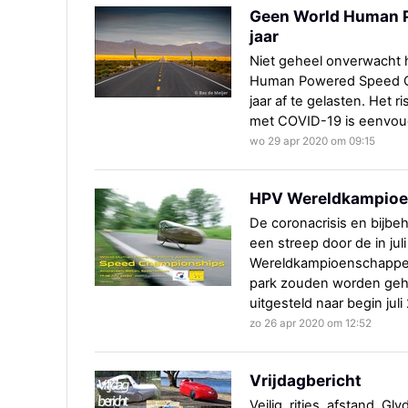
Geen World Human P
jaar
Niet geheel onverwacht h
Human Powered Speed Ch
jaar af te gelasten. Het 
met COVID-19 is eenvoud
wo 29 apr 2020 om 09:15
HPV Wereldkampioen
De coronacrisis en bijb
een streep door de in ju
Wereldkampioenschappen, 
park zouden worden ge
uitgesteld naar begin juli
zo 26 apr 2020 om 12:52
Vrijdagbericht
Veilig, ritjes, afstand, Gl