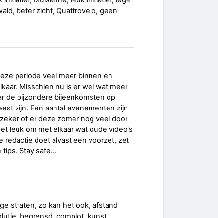
initiatief, Mulsanne, leuk initiatief, lege
ald, beter zicht, Quattrovelo, geen
deze periode veel meer binnen en
lkaar. Misschien nu is er wel wat meer
naar de bijzondere bijeenkomsten op
eest zijn. Een aantal evenementen zijn
nzeker of er deze zomer nog veel door
het leuk om met elkaar wat oude video's
De redactie doet alvast een voorzet, zet
tips. Stay safe...
lege straten, zo kan het ook, afstand
olutie, begrensd, complot, kunst