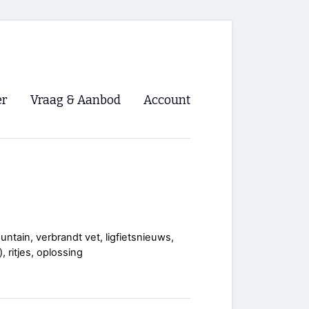
er
Vraag & Aanbod
Account
Inloggen
Registreren
ng NVHPV
nigingen
untain, verbrandt vet, ligfietsnieuws,
, ritjes, oplossing
ino 🡺
s.nl 🡺