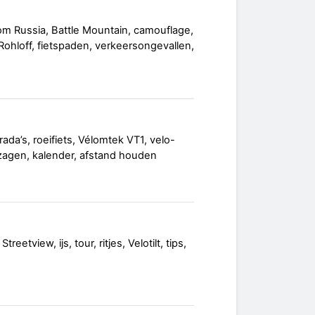
from Russia, Battle Mountain, camouflage,
Rohloff, fietspaden, verkeersongevallen,
rada’s, roeifiets, Vélomtek VT1, velo-
zagen, kalender, afstand houden
eetview, ijs, tour, ritjes, Velotilt, tips,