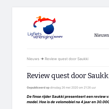
Nieuws
Voorpagi
Nieuws
→
Review quest door Saukki
Archief
RSS
Review quest door Saukk
Gepubliceerd op
dinsdag 26 mei 2020 om 21:26 uur
De finse rijder Saukki presenteert een review 
model. Hoe is de velomobiel na 4 jaar en 30.00