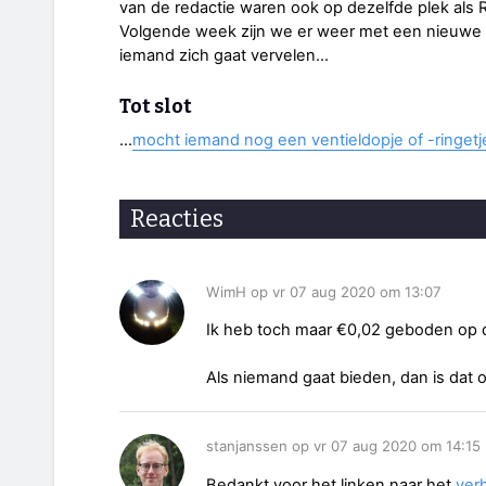
van de redactie waren ook op dezelfde plek als
Volgende week zijn we er weer met een nieuwe op
iemand zich gaat vervelen...
Tot slot
...
mocht iemand nog een ventieldopje of -ringet
Reacties
WimH op vr 07 aug 2020 om 13:07
Ik heb toch maar €0,02 geboden op d
Als niemand gaat bieden, dan is dat o
stanjanssen op vr 07 aug 2020 om 14:15
Bedankt voor het linken naar het
verh