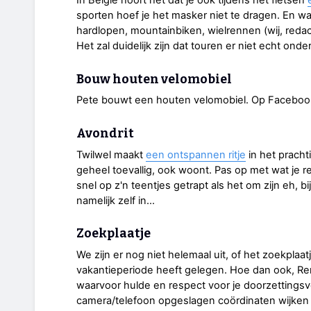
In België hoort het dat je ook tijdens het fietsen
sporten hoef je het masker niet te dragen. En wa
hardlopen, mountainbiken, wielrennen (wij, redac
Het zal duidelijk zijn dat touren er niet echt ond
Bouw houten velomobiel
Pete bouwt een houten velomobiel. Op Facebook
Avondrit
Twilwel maakt
een ontspannen ritje
in het prachti
geheel toevallig, ook woont. Pas op met wat je re
snel op z'n teentjes getrapt als het om zijn eh, 
namelijk zelf in...
Zoekplaatje
We zijn er nog niet helemaal uit, of het zoekplaat
vakantieperiode heeft gelegen. Hoe dan ook, R
waarvoor hulde en respect voor je doorzettings
camera/telefoon opgeslagen coördinaten wijken 