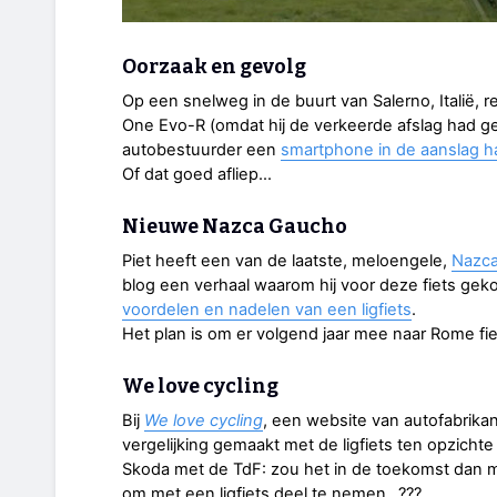
Oorzaak en gevolg
Op een snelweg in de buurt van Salerno, Italië, 
One Evo-R (omdat hij de verkeerde afslag had 
autobestuurder een
smartphone in de aanslag h
Of dat goed afliep…
Nieuwe Nazca Gaucho
Piet heeft een van de laatste, meloengele,
Nazca
blog een verhaal waarom hij voor deze fiets ge
voordelen en nadelen van een ligfiets
.
Het plan is om er volgend jaar mee naar Rome f
We love cycling
Bij
We love cycling
, een website van autofabrikan
vergelijking gemaakt met de ligfiets ten opzichte
Skoda met de TdF: zou het in de toekomst dan 
om met een ligfiets deel te nemen...???