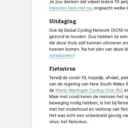
Je zou denken dat vrijwel iedere 10-jar
meesten hem niet na
, ongeacht welke l
Uitdaging
Ook bij Global Cycling Network (GCN) m
gezond te houden. Dus hebben ze een
die deze thuis zelf kunnen uitvoeren e
hoeven komen. Na het zien van deze bijd
verwisselen?
Fietsvirus
Terwijl de covid-19, hopelijk, afvlakt, pi
van de regering van New South Wales (N
de
Manly Warringah Cycling Club (fb)
, 
Maar met covid keren de mensen het op
beweging nodig hebben, is het bij fiet
met het onderhoud en verkoop van fiet
Het was echt een onbedoeld gevolg va
virus: het fietsvirus.