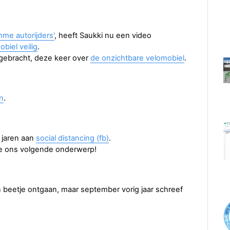
me autorijders'
, heeft Saukki nu een video
biel veilig
.
tgebracht, deze keer over
de onzichtbare velomobiel
.
n
.
l jaren aan
social distancing (fb)
.
ie ons volgende onderwerp!
n beetje ontgaan, maar september vorig jaar schreef