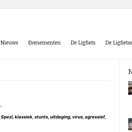
Nieuws
Evenementen
De Ligfiets
De Ligfiets
Voorpagina
Evenementen
Fietsen
Overzicht
N
Archief
Winkels
WK Ligfietsen 2026
Ligfietsvereningi
RSS
Lokale Fietsvere
Paastreffen
ur
CycleVision
EHPVA & EuSup
, Spezi, klassiek, stunts, uitdaging, virus, agressief,
Oliebollentocht
Forum ligfietser