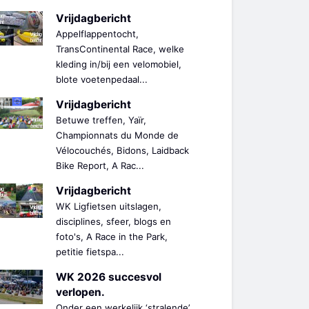
Vrijdagbericht
Appelflappentocht,
TransContinental Race, welke
kleding in/bij een velomobiel,
blote voetenpedaal...
Vrijdagbericht
Betuwe treffen, Yaïr,
Championnats du Monde de
Vélocouchés, Bidons, Laidback
Bike Report, A Rac...
Vrijdagbericht
WK Ligfietsen uitslagen,
disciplines, sfeer, blogs en
foto's, A Race in the Park,
petitie fietspa...
WK 2026 succesvol
verlopen.
Onder een werkelijk ‘stralende’