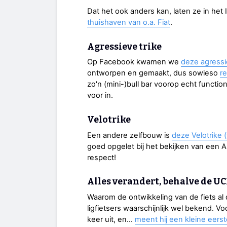
Dat het ook anders kan, laten ze in het 
thuishaven van o.a. Fiat
.
Agressieve trike
Op Facebook kwamen we
deze agressi
ontworpen en gemaakt, dus sowieso
r
zo'n (mini-)bull bar voorop echt functio
voor in.
Velotrike
Een andere zelfbouw is
deze Velotrike (
goed opgelet bij het bekijken van een A
respect!
Alles verandert, behalve de UC
Waarom de ontwikkeling van de fiets al d
ligfietsers waarschijnlijk wel bekend. V
keer uit, en...
meent hij een kleine eers