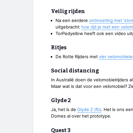
Veilig rijden
Na een eerdere
ontmoeting met 'stom
uitgebracht:
hoe rijd je met een velomo
TorPedyellow heeft ook een video ui
Ritjes
De Rotte Rijders met
vier velomobiele
Social distancing
In Australië doen de velomobielrijders a
Maar wat is dat voor een velomobiel? Z
Glyde 2
Ja, het is de
Glyde 2 (fb)
. Het is ons ee
Domes al over het prototype.
Quest 3