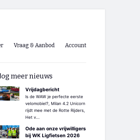
er
Vraag & Aanbod
Account
Inloggen
og meer nieuws
Registreren
ng NVHPV
Vrijdagbericht
Is de WAW je perfecte eerste
nigingen
velomobiel?, Milan 4.2 Unicorn
rijdt mee met de Rotte Rijders,
Het v...
ino 🡺
Ode aan onze vrijwilligers
s.nl 🡺
bij WK Ligfietsen 2026