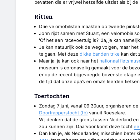
bevatten die er vrijwel hetzelfde uitziet als bij d
Ritten
Drie velomobilisten maakten op tweede pinks
John rijdt samen met Stuart, een velomobielsc
'Of het een racevoertuig is?' 'Ja, je kan namelijk
Je kan natuurlijk ook de weg volgen, maar het 
te gaan. Met deze
dikke banden trike
kan dat z
Maar ja, je kan ook naar het
nationaal fietsmu
museum is coronaveilig gemaakt voor de bezoeker
er op de recent bijgevoegde bovenste etage e
de tijd dat onze opa’s en oma’s leerden fietsen
Toertochten
Zondag 7 juni, vanaf 09:30uur, organiseren d
Doortrapperstocht (fb)
vanuit Roeselare.
Wij denken dat de grens tussen Nederland en 
zou kunnen zijn. Daarvoor komt deze tocht
ee
Dan kan je, als Nederlander, misschien beter 