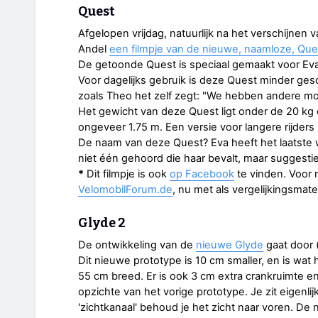
Quest
Afgelopen vrijdag, natuurlijk na het verschijnen 
Andel
een filmpje van de nieuwe, naamloze, Que
De getoonde Quest is speciaal gemaakt voor Eva
Voor dagelijks gebruik is deze Quest minder gesc
zoals Theo het zelf zegt: "We hebben andere mod
Het gewicht van deze Quest ligt onder de 20 kg en
ongeveer 1.75 m. Een versie voor langere rijders zi
De naam van deze Quest? Eva heeft het laatste 
niet één gehoord die haar bevalt, maar suggesties
*
Dit filmpje is ook
op Facebook
te vinden. Voor 
VelomobilForum.de
, nu met als vergelijkingsmate
Glyde 2
De ontwikkeling van de
nieuwe Glyde
gaat door 
Dit nieuwe prototype is 10 cm smaller, en is wat
55 cm breed. Er is ook 3 cm extra crankruimte 
opzichte van het vorige prototype. Je zit eigenli
'zichtkanaal' behoud je het zicht naar voren. D