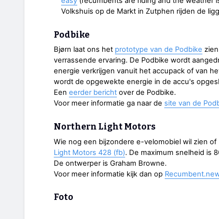
easy
(recumbents are riding and the weather i
Volkshuis op de Markt in Zutphen rijden de lig
Podbike
Bjørn laat ons het
prototype van de Podbike
zien,
verrassende ervaring. De Podbike wordt aange
energie verkrijgen vanuit het accupack of van het 
wordt de opgewekte energie in de accu's opges
Een
eerder bericht
over de Podbike.
Voor meer informatie ga naar de
site van de Pod
Northern Light Motors
Wie nog een bijzondere e-velomobiel wil zien of
Light Motors 428 (fb)
. De maximum snelheid is 80 
De ontwerper is Graham Browne.
Voor meer informatie kijk dan op
Recumbent.ne
Foto