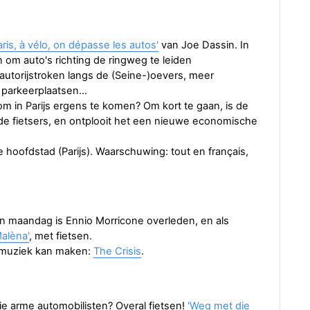
ris, à vélo, on dépasse les autos'
van Joe Dassin. In
n om auto's richting de ringweg te leiden
n autorijstroken langs de (Seine-)oevers, meer
 parkeerplaatsen…
m in Parijs ergens te komen? Om kort te gaan, is de
de fietsers, en ontplooit het een nieuwe economische
e hoofdstad (Parijs). Waarschuwing: tout en français,
en maandag is Ennio Morricone overleden, en als
Malèna'
, met fietsen.
e muziek kan maken:
The Crisis
.
e arme automobilisten? Overal fietsen!
'Weg met die