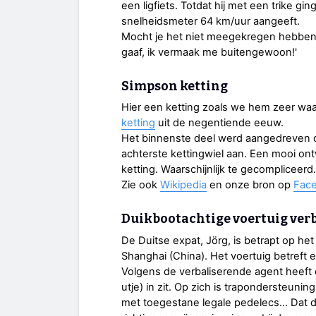
een ligfiets. Totdat hij met een trike gi
snelheidsmeter 64 km/uur aangeeft.
Mocht je het niet meegekregen hebben, h
gaaf, ik vermaak me buitengewoon!'
Simpson ketting
Hier een ketting zoals we hem zeer waar
ketting
uit de negentiende eeuw.
Het binnenste deel werd aangedreven do
achterste kettingwiel aan. Een mooi on
ketting. Waarschijnlijk te gecompliceerd.
Zie ook
Wikipedia
en onze bron op
Fac
Duikbootachtige voertuig ver
De Duitse expat, Jörg, is betrapt op he
Shanghai (China). Het voertuig betreft 
Volgens de verbaliserende agent heeft
utje) in zit. Op zich is trapondersteunin
met toegestane legale pedelecs… Dat de