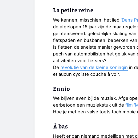
La petite reine
We kennen, misschien, het lied
'Dans Pa
de afgelopen 15 jaar zijn de maatregele
geïntensiveerd: geleidelijke sluiting va
fietspaden en busbanen, beperken van
Is fietsen de snelste manier geworden o
pech van automobilisten het geluk van 
activiteiten voor fietsers?
De
revolutie van de kleine koningin
in d
et aucun cycliste couché à voir.
Ennio
We blijven even bij de muziek. Afgelop
eerbetoon een muziekstuk uit de
film '
Hoe je met een valse toets toch mooi
À bas
Heeft er dan niemand medelijden met di