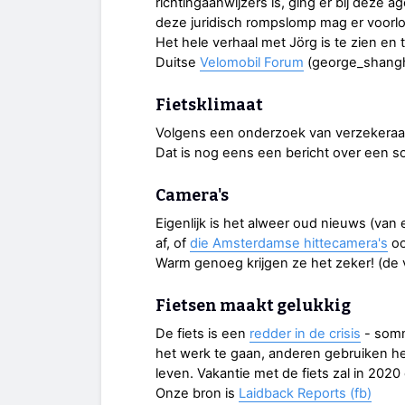
richtingaanwijzers is, ging er bij deze a
deze juridisch rompslomp mag er voorl
Het hele verhaal met Jörg is te zien en 
Duitse
Velomobil Forum
(george_shangha
Fietsklimaat
Volgens een onderzoek van verzekeraa
Dat is nog eens een bericht over een so
Camera's
Eigenlijk is het alweer oud nieuws (va
af, of
die Amsterdamse hittecamera's
oo
Warm genoeg krijgen ze het zeker! (de v
Fietsen maakt gelukkig
De fiets is een
redder in de crisis
- somm
het werk te gaan, anderen gebruiken hem
leven. Vakantie met de fiets zal in 202
Onze bron is
Laidback Reports (fb)