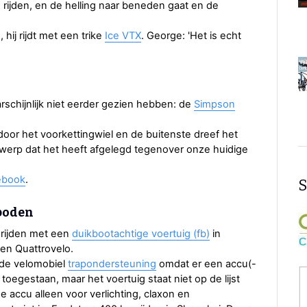
ng rijden, en de helling naar beneden gaat en de
ij rijdt met een trike
Ice VTX
. George: 'Het is echt
schijnlijk niet eerder gezien hebben: de
Simpson
or het voorkettingwiel en de buitenste dreef het
twerp dat het heeft afgelegd tegenover onze huidige
ebook
.
S
boden
t rijden met een
duikbootachtige voertuig (fb)
in
een Quattrovelo.
 de velomobiel
trapondersteuning
omdat er een accu(-
g toegestaan, maar het voertuig staat niet op de lijst
 accu alleen voor verlichting, claxon en