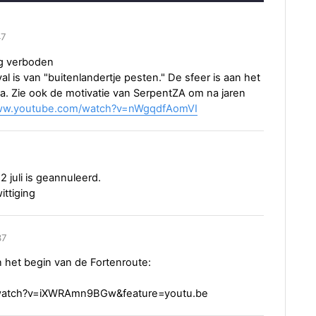
47
ig verboden
al is van "buitenlandertje pesten." De sfeer is aan het
a. Zie ook de motivatie van SerpentZA om na jaren
www.youtube.com/watch?v=nWgqdfAomVI
 juli is geannuleerd.
ittiging
37
n het begin van de Fortenroute:
/watch?v=iXWRAmn9BGw&feature=youtu.be