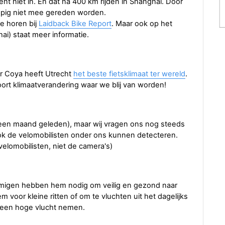
gent niet in. En dat na 400 km rijden in Shanghai. Door
opig niet mee gereden worden.
te horen bij
Laidback Bike Report
. Maar ook op het
i) staat meer informatie.
r Coya heeft Utrecht
het beste fietsklimaat ter wereld
.
ort klimaatverandering waar we blij van worden!
n een maand geleden), maar wij vragen ons nog steeds
k de velomobilisten onder ons kunnen detecteren.
elomobilisten, niet de camera's)
igen hebben hem nodig om veilig en gezond naar
 voor kleine ritten of om te vluchten uit het dagelijks
0 een hoge vlucht nemen.