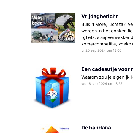
Vrijdagbericht
Bülk 4 More, luchtzak, v
worden in het donker, fi
ligfiets, slaapverwekkend
zomercompetitie, zoekpl
vr 20 sep 2024 om 13:00
Een cadeautje voor 
Waarom zou je eigenlijk l
wo 18 sep 2024 om 13:57
De bandana