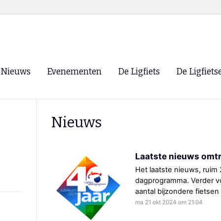
Nieuws
Evenementen
De Ligfiets
De Ligfiets
Voorpagina
Evenementen
Fietsen
Overzicht
Nieuws
Archief
Winkels
WK Ligfietsen 2026
Ligfietsvereningi
RSS
Laatste nieuws omtr
Lokale Fietsvere
Paastreffen
Het laatste nieuws, ruim
dagprogramma. Verder v
CycleVision
EHPVA & EuSup
aantal bijzondere fietsen
ma 21 okt 2024 om 21:04
Oliebollentocht
Forum ligfietser