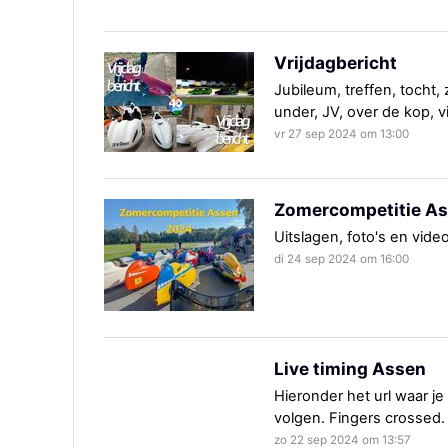
Vrijdagbericht
Jubileum, treffen, tocht,
under, JV, over de kop, v
vr 27 sep 2024 om 13:00
Zomercompetitie A
Uitslagen, foto's en vide
di 24 sep 2024 om 16:00
Live timing Assen
Hieronder het url waar je
volgen. Fingers crossed.
zo 22 sep 2024 om 13:57