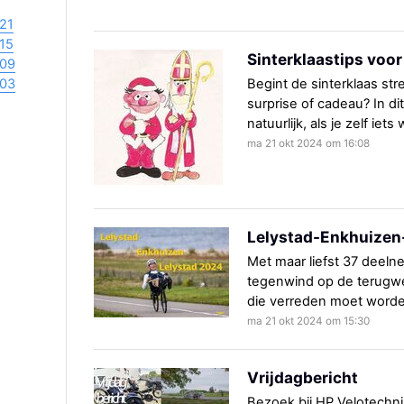
21
15
Sinterklaastips voor 
09
03
Begint de sinterklaas str
surprise of cadeau? In di
natuurlijk, als je zelf iet
ma 21 okt 2024 om 16:08
Lelystad-Enkhuizen
Met maar liefst 37 deel
tegenwind op de terugweg
die verreden moet worde
ma 21 okt 2024 om 15:30
Vrijdagbericht
Bezoek bij HP Velotechnik