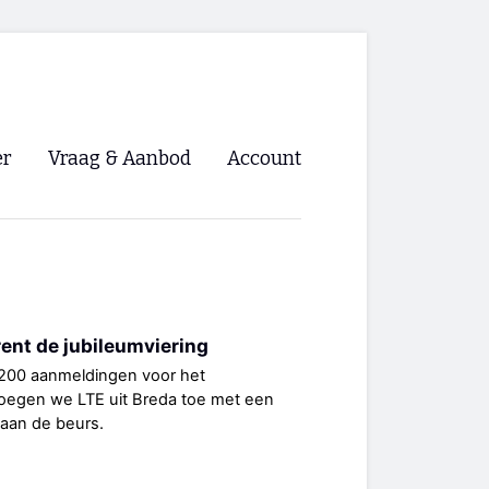
er
Vraag & Aanbod
Account
Inloggen
Registreren
ng NVHPV
ent de jubileumviering
nigingen
 200 aanmeldingen voor het
oegen we LTE uit Breda toe met een
ino 🡺
 aan de beurs.
s.nl 🡺