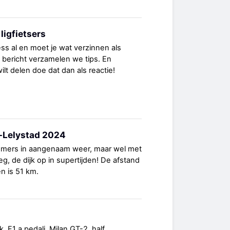
ligfietsers
ess al en moet je wat verzinnen als
t bericht verzamelen we tips. En
s wilt delen doe dat dan als reactie!
-Lelystad 2024
nemers in aangenaam weer, maar wel met
, de dijk op in supertijden! De afstand
n is 51 km.
, F1 a pedali, Milan GT-2, half