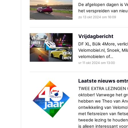
De afgelopen dagen is V
het verspreiden van nie
zo 13 okt 2024 om 16:09
Vrijdagbericht
DF XL, Bülk 4More, verli
Velomobiel.nl, Snoek, Mi
velomobielen of…
vr 11 okt 2024 om 13:00
Laatste nieuws omtr
TWEE EXTRA LEZINGEN (2
oktober! Vanwege het gr
hebben we Theo van Ande
ontwikkeling van Velomob
met fietsreizen van fiet
tweede lezing te houden t
is alleen interessant voo