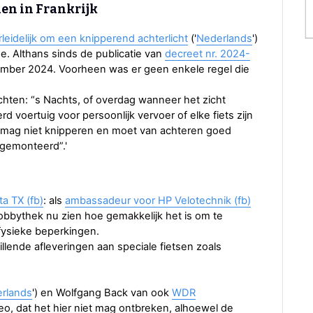
den in Frankrijk
rleidelijk om een ​​knipperend achterlicht
('
Nederlands
')
. Althans sinds de publicatie van
decreet nr. 2024-
vember 2024. Voorheen was er geen enkele regel die
ichten: “s Nachts, of overdag wanneer het zicht
 voertuig voor persoonlijk vervoer of elke fiets zijn
cht mag niet knipperen en moet van achteren goed
 gemonteerd”.'
a TX (fb)
: als
ambassadeur voor HP Velotechnik (fb)
bbythek nu zien hoe gemakkelijk het is om te
 fysieke beperkingen.
llende afleveringen aan speciale fietsen zoals
rlands
') en Wolfgang Back van ook
WDR
Theo, dat het hier niet mag ontbreken, alhoewel de