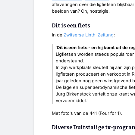
afleveringen over die ligfietsen blijkbaa
beelden van? Oh, nostalgie.
Dit is een fiets
In de
Zwitserse Linth-Zeitung
:
'
Dit is een fiets - en hij komt uit de re
Ligfietsen worden steeds populairder 
ondersteund.
In zijn werkplaats sleutelt hij aan zij
ligfietsen produceert en verkoopt in
jaar geleden nog geen winstgevend b
De lage en super aerodynamische fiet
Jürg Birkenstock vertelt onze krant wa
vervoermiddel.'
Met foto's van de 441 (Four for 1).
Diverse Duitstalige tv-progr