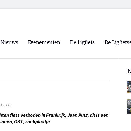
Nieuws
Evenementen
De Ligfiets
De Ligfiets
Voorpagina
Evenementen
Fietsen
Overzicht
N
Archief
Winkels
WK Ligfietsen 2026
Ligfietsvereningi
RSS
Lokale Fietsvere
Paastreffen
:00 uur
CycleVision
EHPVA & EuSup
ten fiets verboden in Frankrijk, Jean Pütz, dit is een
 winnen, OBT, zoekplaatje
Oliebollentocht
Forum ligfietser