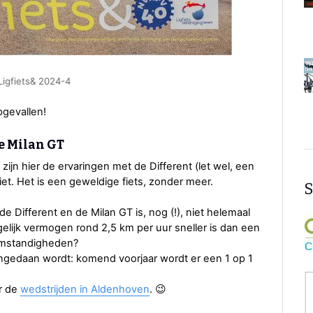
Ligfiets& 2024-4
pgevallen!
de Milan GT
ijn hier de ervaringen met de Different (let wel, een
t. Het is een geweldige fiets, zonder meer.
S
e Different en de Milan GT is, nog (!), niet helemaal
t gelijk vermogen rond 2,5 km per uur sneller is dan een
somstandigheden?
angedaan wordt: komend voorjaar wordt er een 1 op 1
ar de
wedstrijden in Aldenhoven
. 😉