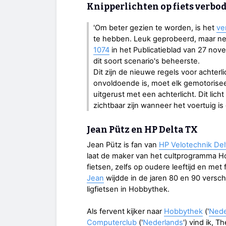
Knipperlichten op fiets verbo
'Om beter gezien te worden, is het
ve
te hebben. Leuk geprobeerd, maar nee
1074
in het Publicatieblad van 27 no
dit soort scenario's beheerste.
Dit zijn de nieuwe regels voor achterl
onvoldoende is, moet elk gemotoriseerd
uitgerust met een achterlicht. Dit li
zichtbaar zijn wanneer het voertuig is
Jean Pütz en HP Delta TX
Jean Pütz is fan van
HP Velotechnik Delt
laat de maker van het cultprogramma Ho
fietsen, zelfs op oudere leeftijd en met
Jean
wijdde in de jaren 80 en 90 verschi
ligfietsen in Hobbythek.
Als fervent kijker naar
Hobbythek
('
Nede
Computerclub
('
Nederlands
') vind ik, 