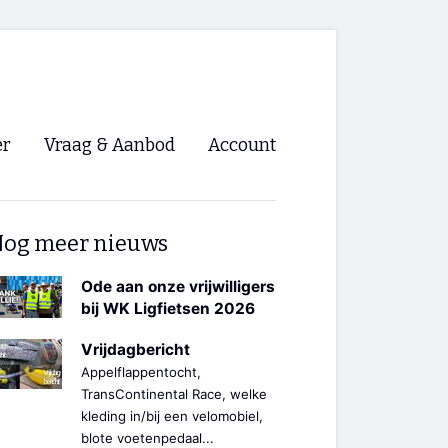
er
Vraag & Aanbod
Account
Inloggen
og meer nieuws
Registreren
ng NVHPV
Ode aan onze vrijwilligers
bij WK Ligfietsen 2026
nigingen
Vrijdagbericht
Appelflappentocht,
ino 🡺
TransContinental Race, welke
kleding in/bij een velomobiel,
s.nl 🡺
blote voetenpedaal...