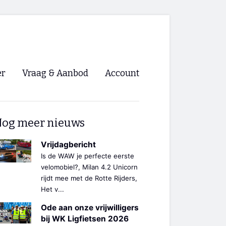
er
Vraag & Aanbod
Account
Inloggen
og meer nieuws
Registreren
ng NVHPV
Vrijdagbericht
Is de WAW je perfecte eerste
nigingen
velomobiel?, Milan 4.2 Unicorn
rijdt mee met de Rotte Rijders,
Het v...
ino 🡺
Ode aan onze vrijwilligers
s.nl 🡺
bij WK Ligfietsen 2026