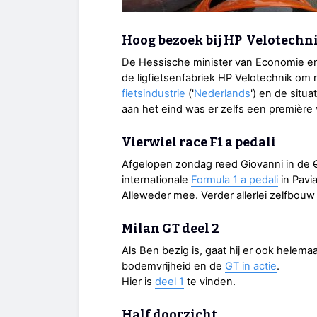
Hoog bezoek bij HP Velotechn
De Hessische minister van Economie e
de ligfietsenfabriek HP Velotechnik o
fietsindustrie
('
Nederlands
') en de situa
aan het eind was er zelfs een première
Vierwiel race F1 a pedali
Afgelopen zondag reed Giovanni in de
internationale
Formula 1 a pedali
in Pavia
Alleweder mee. Verder allerlei zelfbouw 
Milan GT deel 2
Als Ben bezig is, gaat hij er ook helema
bodemvrijheid en de
GT in actie
.
Hier is
deel 1
te vinden.
Half doorzicht