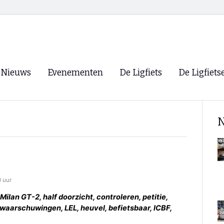
Nieuws
Evenementen
De Ligfiets
De Ligfiets
Voorpagina
Evenementen
Fietsen
Overzicht
N
Archief
Winkels
WK Ligfietsen 2026
Ligfietsvereningi
RSS
Lokale Fietsvere
Paastreffen
0 uur
CycleVision
EHPVA & EuSup
Milan GT-2, half doorzicht, controleren, petitie,
 waarschuwingen, LEL, heuvel, befietsbaar, ICBF,
Oliebollentocht
Forum ligfietser