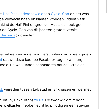
e
Half Pint kinderdriewieler
op
Cycle-Con
en het was
 de verwachtingen en klanten vroegen Trident vaak
nkind de Half Pint ontgroeide. Het is dan ook geen
p de Cycle-Con van dit jaar een grotere versie
derlands
') noemden.
ia het één en ander nog verscholen ging in een groep
ht
dat we deze keer op Facebook tegenkwamen,
deeld. En we kunnen constateren dat de Harpia er
EL
verreden tussen Lelystad en Enkhuizen en wel met
rpunt (bij Enkhuizen)
zo uit
. De tweewielers redden
hte wielkasten hebben echt hulp nodig en een stevige