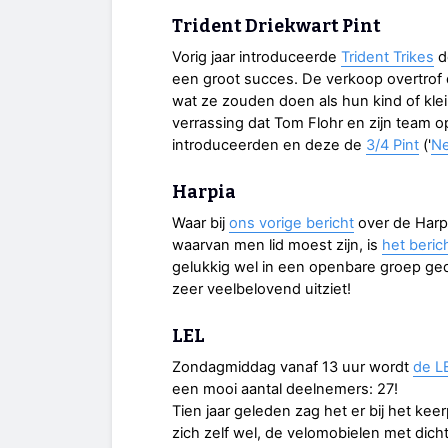
Trident Driekwart Pint
Vorig jaar introduceerde
Trident Trikes
d
een groot succes. De verkoop overtrof
wat ze zouden doen als hun kind of klei
verrassing dat Tom Flohr en zijn team o
introduceerden en deze de
3/4 Pint
('
Ne
Harpia
Waar bij
ons vorige bericht
over de Harp
waarvan men lid moest zijn, is
het beric
gelukkig wel in een openbare groep ge
zeer veelbelovend uitziet!
LEL
Zondagmiddag vanaf 13 uur wordt
de L
een mooi aantal deelnemers: 27!
Tien jaar geleden zag het er bij het kee
zich zelf wel, de velomobielen met dic