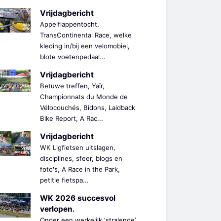
Vrijdagbericht
Appelflappentocht,
TransContinental Race, welke
kleding in/bij een velomobiel,
blote voetenpedaal...
Vrijdagbericht
Betuwe treffen, Yaïr,
Championnats du Monde de
Vélocouchés, Bidons, Laidback
Bike Report, A Rac...
Vrijdagbericht
WK Ligfietsen uitslagen,
disciplines, sfeer, blogs en
foto's, A Race in the Park,
petitie fietspa...
WK 2026 succesvol
verlopen.
Onder een werkelijk ‘stralende’