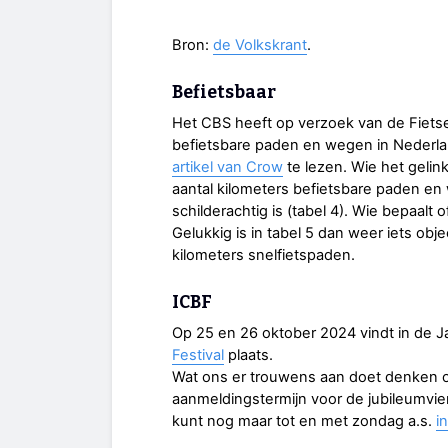
Bron:
de Volkskrant
.
Befietsbaar
Het CBS heeft op verzoek van de Fiets
befietsbare paden en wegen in Nederlan
artikel van Crow
te lezen. Wie het gelin
aantal kilometers befietsbare paden en w
schilderachtig is (tabel 4). Wie bepaalt of 
Gelukkig is in tabel 5 dan weer iets obje
kilometers snelfietspaden.
ICBF
Op 25 en 26 oktober 2024 vindt in de J
Festival
plaats.
Wat ons er trouwens aan doet denken om
aanmeldingstermijn voor de jubileumvier
kunt nog maar tot en met zondag a.s.
i