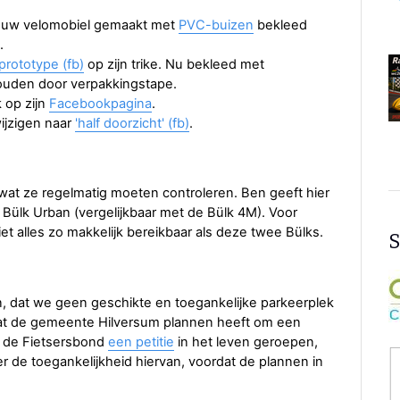
bouw velomobiel gemaakt met
PVC-buizen
bekleed
.
 prototype (fb)
op zijn trike. Nu bekleed met
houden door verpakkingstape.
 op zijn
Facebookpagina
.
wijzigen naar
'half doorzicht' (fb)
.
 wat ze regelmatig moeten controleren. Ben geeft hier
 Bülk Urban (vergelijkbaar met de Bülk 4M). Voor
et alles zo makkelijk bereikbaar als deze twee Bülks.
S
, dat we geen geschikte en toegankelijke parkeerplek
at de gemeente Hilversum plannen heeft om een
t de Fietsersbond
een petitie
in het leven geroepen,
de toegankelijkheid hiervan, voordat de plannen in