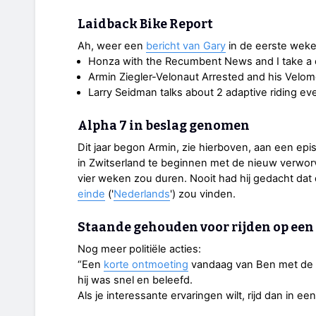
Laidback Bike Report
Ah, weer een
bericht van Gary
in de eerste weke
Honza with the Recumbent News and I take a c
Armin Ziegler-Velonaut Arrested and his Velom
Larry Seidman talks about 2 adaptive riding e
Alpha 7 in beslag genomen
Dit jaar begon Armin, zie hierboven, aan een epi
in Zwitserland te beginnen met de nieuw verworv
vier weken zou duren. Nooit had hij gedacht dat
einde
('
Nederlands
') zou vinden.
Staande gehouden voor rijden op een 
Nog meer politiële acties:
“Een
korte ontmoeting
vandaag van Ben met de G
hij was snel en beleefd.
Als je interessante ervaringen wilt, rijd dan in ee