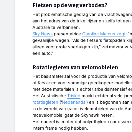
Fietsen op de weg verboden?
Het problematische gedrag van de vrachtwagench
aan het adres van de trike-rijder en zelfs tot een
Australië te verbannen.
Sky News
presentatrice
Caroline Marcus zegt
: “
gevaarlijke wegen. “Als de fietsers fietspaden k
alleen voor grote voertuigen zijn,” zei mevrouw M
een auto.”
Rotatiegieten van velomobielen
Het basismateriaal voor de productie van velomo
of Kevlar en voor sommige goedkopere modellen 
met deze materialen is echter arbeidsintensief e
Het Australische
Trisled
maakt echter al vele jar
rotatiegieten
('
Nederlands
') en is begonnen aan
in de wereld van (race-)velomobielen van de Aus
racevelomobiel gaat de Skyhawk heten.
Het nadeel is echter dat polyethyleen carrosseri
intern frame nodig hebben.