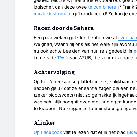
gesteldheid, terwijl het andere vooral ook goed i
logischer, dan deze twee
te combineren
? Frank 
muziekinstrument
geïntroduceerd! Zo kun je ov
Racen door de Sahara
Een paar weken geleden hebben we al
even aan
Weignad, waarin hij ons als het ware zijn avontu
nu ook echte beelden van hun reis gedeeld, in
e
immers de
TWIN
van AZUB, die voor deze race na
Achtervolging
Op het Amerikaanse platteland zie je blijkbaar n
hadden geluk dat ze er eentje zagen die een he
(zeker blootsvoets) niet zo gemakkelijk ingehaa
waarschijnlijk hooguit even met hun ogen kunne
te krabben. Nu kregen ze tenminste uitgelegd w
Alinker
Op Facebook
valt te lezen dat er in het blad
Bike