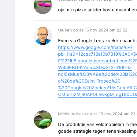
oja mijn pizza snijder koste maar 4 eu
teuben op za 16 nov 2024 om 22:52
Even via Google Lens zoeken naar het
https://www.google.com/maps/uv?
pb=!1s0x12cec713a10b7319%3A0x5d
F%2Flh5.googleusercontent.com%2
W45IFBUR2Anu%3Dw213-h160-k-
no!5sMus%C3%A9e%20de%20la%20
a%20de%20Saint-Tropez%20-
%20Google%20Zoeken!15sCgIgARIC
Cstoc1j2Mj86APDLRKKgM_qgT90CG&c
MichielAdriaan op za 16 nov 2024 om 23
De produktie van velomobielen in me
goede strategie tegen tenenkaasimper