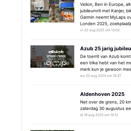
Velion, Ben in Europe, a
jubileumrit met Kanjer, b
Garmin neemt MyLaps ove
Londen 2025, zoekplaatj
vr 22 aug 2025 om 13:00
Azub 25 jarig jubile
De toerrit van Azub komt 
een trike hebt van het m
merk kun je gewoon mee
wo 20 aug 2025 om 18:37
Aldenhoven 2025
Net over de grens, 20 km 
zaterdag 30 augustus een
di 19 aug 2025 om 19:12