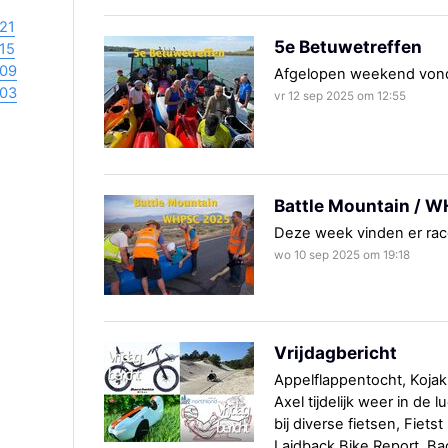
21
5e Betuwetreffen
15
09
Afgelopen weekend vond 
03
vr 12 sep 2025 om 12:55
Battle Mountain / 
Deze week vinden er race
wo 10 sep 2025 om 19:18
Vrijdagbericht
Appelflappentocht, Kojak
Axel tijdelijk weer in de
bij diverse fietsen, Fiets
Laidback Bike Report, Ba