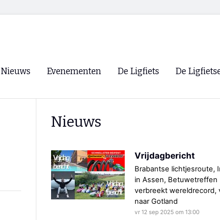
Nieuws
Evenementen
De Ligfiets
De Ligfiets
Voorpagina
Evenementen
Fietsen
Overzicht
Nieuws
Archief
Winkels
WK Ligfietsen 2026
Ligfietsvereningi
RSS
Vrijdagbericht
Lokale Fietsvere
Paastreffen
Brabantse lichtjesroute, 
in Assen, Betuwetreffen 
CycleVision
EHPVA & EuSup
verbreekt wereldrecord, v
naar Gotland
Oliebollentocht
Forum ligfietser
vr 12 sep 2025 om 13:00