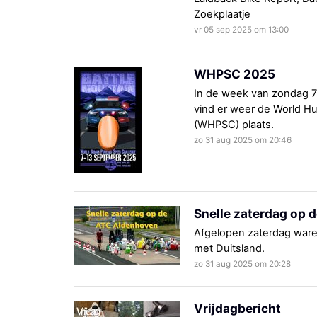
Zoekplaatje
vr 05 sep 2025 om 13:00
WHPSC 2025
In de week van zondag 7
vind er weer de World 
(WHPSC) plaats.
zo 31 aug 2025 om 20:46
Snelle zaterdag op 
Afgelopen zaterdag ware
met Duitsland.
zo 31 aug 2025 om 20:28
Vrijdagbericht