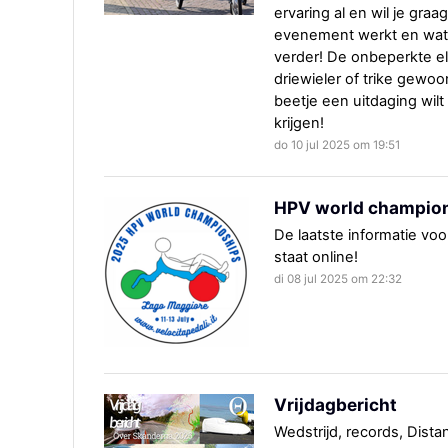
ervaring al en wil je gr
evenement werkt en wat 
verder! De onbeperkte elf
driewieler of trike gewo
beetje een uitdaging wilt
krijgen!
do 10 jul 2025 om 19:51
HPV world championsh
De laatste informatie v
staat online!
di 08 jul 2025 om 22:32
Vrijdagbericht
Wedstrijd, records, Dista