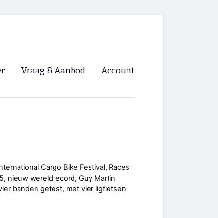
er
Vraag & Aanbod
Account
Inloggen
Registreren
ng NVHPV
nigingen
International Cargo Bike Festival, Races
5, nieuw wereldrecord, Guy Martin
ino 🡺
ier banden getest, met vier ligfietsen
s.nl 🡺