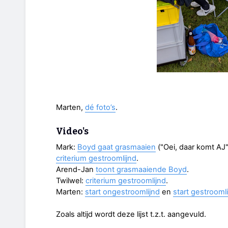
Marten,
dé foto’s
.
Video's
Mark:
Boyd gaat grasmaaien
("Oei, daar komt AJ",
criterium gestroomlijnd
.
Arend-Jan
toont grasmaaiende Boyd
.
Twilwel:
criterium gestroomlijnd
.
Marten:
start ongestroomlijnd
en
start gestrooml
Zoals altijd wordt deze lijst t.z.t. aangevuld.