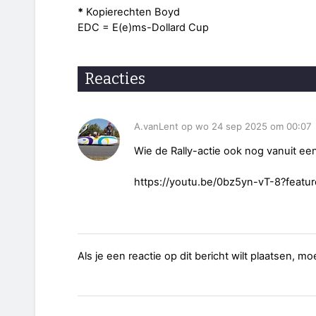
*
Kopierechten Boyd
EDC = E(e)ms-Dollard Cup
Reacties
A.vanLent op wo 24 sep 2025 om 00:07
Wie de Rally-actie ook nog vanuit ee
https://youtu.be/0bz5yn-vT-8?feat
Als je een reactie op dit bericht wilt plaatsen, mo