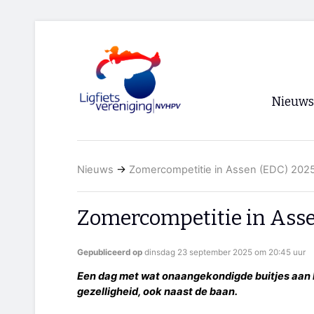
Nieuws
Voorpagi
Nieuws
→
Zomercompetitie in Assen (EDC) 202
Archief
RSS
Zomercompetitie in Asse
Gepubliceerd op
dinsdag 23 september 2025 om 20:45 uur
Een dag met wat onaangekondigde buitjes aan he
gezelligheid, ook naast de baan.