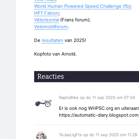
World Human Powered Speed Challenge (fb)
;
HPT Falcon
;
Vélorizontal
(Frans forum);
Velomobilforum
.
De
resultaten
van 2025!
Kopfoto van Arnold.
Reacties
RaptoBike op do 11 sep 2025 om 07:04
Er is ook nog WHPSC.org en uiteraard
https://automatic-diary.blogspot.com
TeJayLigFts op do 11 sep 2025 om 11:28