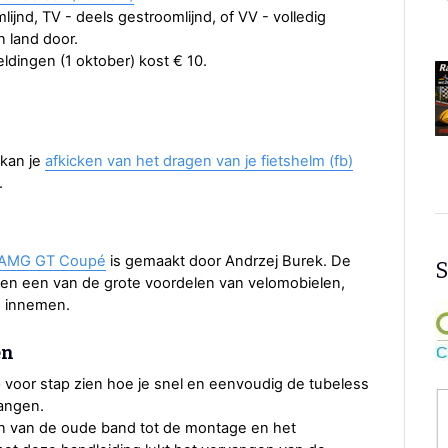
jnd, TV - deels gestroomlijnd, of VV - volledig
n land door.
ldingen (1 oktober) kost € 10.
 kan je
afkicken van het dragen van je fietshelm (fb)
.
s AMG GT Coupé
is gemaakt door Andrzej Burek. De
S
n en een van de grote voordelen van velomobielen,
te innemen.
en
p voor stap zien hoe je snel en eenvoudig de tubeless
vangen.
en van de oude band tot de montage en het