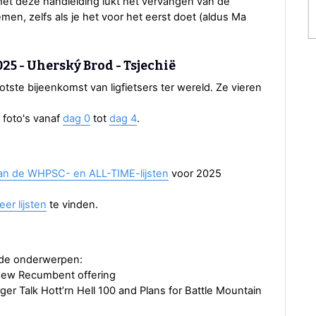
met deze handleiding lukt het vervangen van de
en, zelfs als je het voor het eerst doet (aldus Ma
25 - Uherský Brod - Tsjechië
ootste bijeenkomst van ligfietsers ter wereld. Ze vieren
foto's vanaf
dag 0
tot
dag 4
.
an de WHPSC- en ALL-TIME-lijsten
voor 2025
er lijsten
te vinden.
nde onderwerpen:
 New Recumbent offering
r Talk Hott’rn Hell 100 and Plans for Battle Mountain