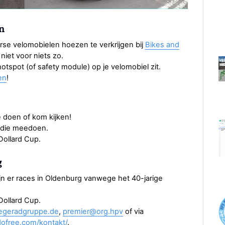
en
erse velomobielen hoezen te verkrijgen bij
Bikes and
niet voor niets zo.
otspot (of safety module) op je velomobiel zit.
en
!
 doen of kom kijken!
rs die meedoen.
Dollard Cup.
g
jn er races in Oldenburg vanwege het 40-jarige
Dollard Cup.
iegeradgruppe.de
,
premier@org.hpv
of via
dofree.com/kontakt/
.