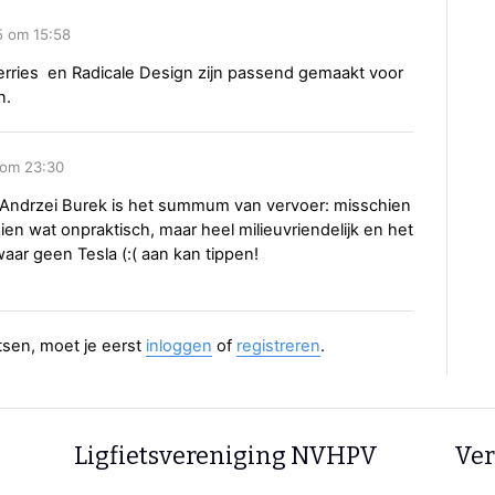
5 om 15:58
rries en Radicale Design zijn passend gemaakt voor
n.
 om 23:30
ndrzei Burek is het summum van vervoer: misschien
zien wat onpraktisch, maar heel milieuvriendelijk en het
waar geen Tesla (:( aan kan tippen!
aatsen, moet je eerst
inloggen
of
registreren
.
Ligfietsvereniging NVHPV
Ver