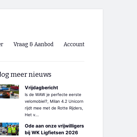
er
Vraag & Aanbod
Account
Inloggen
og meer nieuws
Registreren
ng NVHPV
Vrijdagbericht
Is de WAW je perfecte eerste
nigingen
velomobiel?, Milan 4.2 Unicorn
rijdt mee met de Rotte Rijders,
Het v...
ino 🡺
Ode aan onze vrijwilligers
s.nl 🡺
bij WK Ligfietsen 2026