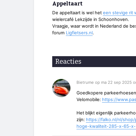
Appeltaart
De appeltaart is wel het
een stevige rit
wielercafé Lekzijde in Schoonhoven.
Vraagje, waar wordt in Nederland de be
forum
Ligfietsers.nl
.
Reacties
Bietrume op ma 22 sep 2025 o
Goedkopere parkeerhoesen (<
Velomobile:
https://www.pa
Het blijkt eigenlijk parkeer
zijn:
https://falko.nl/nl/sh
hoge-kwaliteit-285-x-65-x