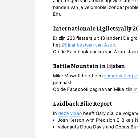
aanbrengen van afdichtingsvloeistof – 
banden van je velomobiel zonder problem
Eh).
Internationale Ligfietsrally 20
Er zijn 230 fietsers uit 18 landen! De gr
het
25 jaar bestaan van Azub
.
Op de Facebook pagina van Azub staan 
Battle Mountain in lijsten
Mike Mowett heeft een
samenvatting v
gemaakt.
Op de Facebook pagina van Mike zijn
me
Laidback Bike Report
In
deze video
heeft Gary o.a. de volge
Josh Kerson with Precision E-Bike’s
Velonauts Doug Davis and Cobus Burge