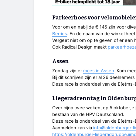
Parkeerhoes voor velomobiel
Voor om en nabij de € 145 zijn voor div
Berries
. En de naam van de winkel heet 
Vergeet niet om op te geven of er een h
Ook Radical Design maakt
parkeerhoez
Assen
Zondag zijn er
races in Assen
. Kom mee
Bij dit schrijven zijn er al 26 deelneme
Deze race is onderdeel van de E(e)ms-
Liegeradrenntag in Oldenbur
Over bijna twee weken, op 5 oktober, zi
bestaan van de HPV Deutschland.
Deze race is onderdeel van de E(e)ms-
Aanmelden kan via
info@oldenburger-l
https://oldenburger-liegeradgruppe.jim