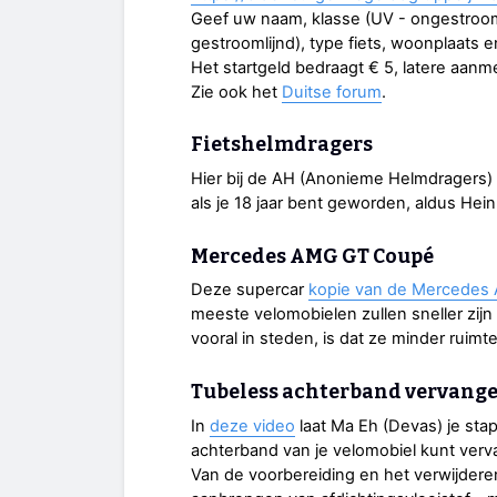
Geef uw naam, klasse (UV - ongestroomli
gestroomlijnd), type fiets, woonplaats e
Het startgeld bedraagt € 5, latere aanme
Zie ook het
Duitse forum
.
Fietshelmdragers
Hier bij de AH (Anonieme Helmdragers)
als je 18 jaar bent geworden, aldus Hein
Mercedes AMG GT Coupé
Deze supercar
kopie van de Mercede
meeste velomobielen zullen sneller zij
vooral in steden, is dat ze minder ruim
Tubeless achterband vervang
In
deze video
laat Ma Eh (Devas) je sta
achterband van je velomobiel kunt ver
Van de voorbereiding en het verwijder