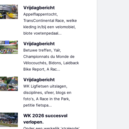
Vrijdagbericht
Appelflappentocht,
TransContinental Race, welke
kleding in/bij een velomobiel,
blote voetenpedaal...
Vrijdagbericht
Betuwe treffen, Yaïr,
Championnats du Monde de
Vélocouchés, Bidons, Laidback
Bike Report, A Rac...
Vrijdagbericht
WK Ligfietsen uitslagen,
disciplines, sfeer, blogs en
foto's, A Race in the Park,
petitie fietspa...
WK 2026 succesvol
verlopen.
Onder een werkelijk ‘stralende’