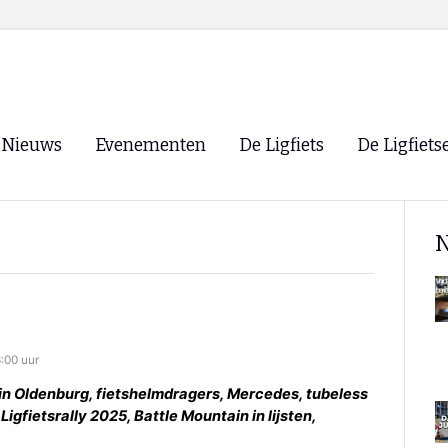
Nieuws
Evenementen
De Ligfiets
De Ligfiets
Voorpagina
Evenementen
Fietsen
Overzicht
N
Archief
Winkels
WK Ligfietsen 2026
Ligfietsvereningi
RSS
Lokale Fietsvere
Paastreffen
:00 uur
CycleVision
EHPVA & EuSup
in Oldenburg, fietshelmdragers, Mercedes, tubeless
gfietsrally 2025, Battle Mountain in lijsten,
Oliebollentocht
Forum ligfietser