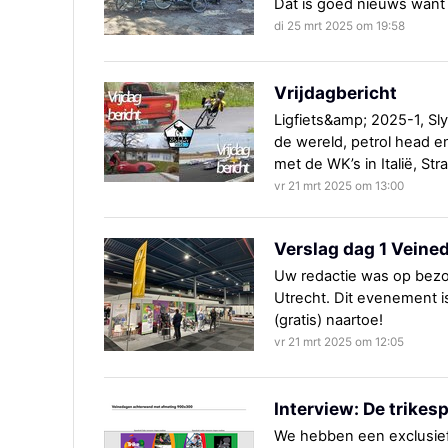
Dat is goed nieuws want 
di 25 mrt 2025 om 19:58
Vrijdagbericht
Ligfiets&amp; 2025-1, S
de wereld, petrol head 
met de WK’s in Italië, St
vr 21 mrt 2025 om 13:00
Verslag dag 1 Veine
Uw redactie was op bezo
Utrecht. Dit evenement i
(gratis) naartoe!
vr 21 mrt 2025 om 12:05
Interview: De trikes
We hebben een exclusief