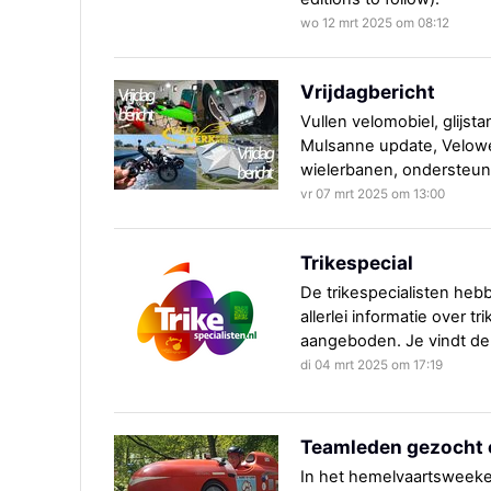
wo 12 mrt 2025 om 08:12
Vrijdagbericht
Vullen velomobiel, glijs
Mulsanne update, Velow
wielerbanen, ondersteunin
vr 07 mrt 2025 om 13:00
Trikespecial
De trikespecialisten heb
allerlei informatie over t
aangeboden. Je vindt de s
di 04 mrt 2025 om 17:19
Teamleden gezocht 
In het hemelvaartsweeke