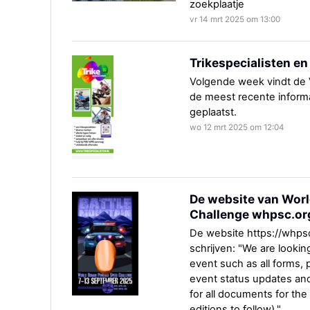
zoekplaatje
vr 14 mrt 2025 om 13:00
Trikespecialisten e
Volgende week vindt de
de meest recente informa
geplaatst.
wo 12 mrt 2025 om 12:04
De website van Wor
Challenge whpsc.or
De website https://whpsc
schrijven: "We are lookin
event such as all forms,
event status updates and 
for all documents for th
editions to follow)."