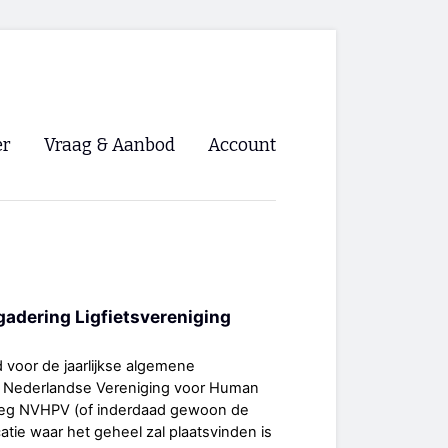
er
Vraag & Aanbod
Account
Inloggen
Registreren
ng NVHPV
adering Ligfietsvereniging
nigingen
jd voor de jaarlijkse algemene
ino 🡺
e Nederlandse Vereniging voor Human
weg NVHPV (of inderdaad gewoon de
s.nl 🡺
catie waar het geheel zal plaatsvinden is