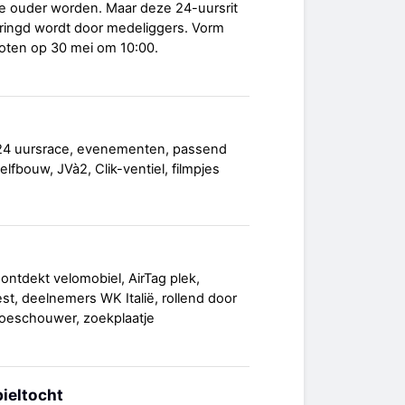
je ouder worden. Maar deze 24-uursrit
omringd wordt door medeliggers. Vorm
oten op 30 mei om 10:00.
 24 uursrace, evenementen, passend
lfbouw, JVà2, Clik-ventiel, filmpjes
ntdekt velomobiel, AirTag plek,
st, deelnemers WK Italië, rollend door
toeschouwer, zoekplaatje
ieltocht