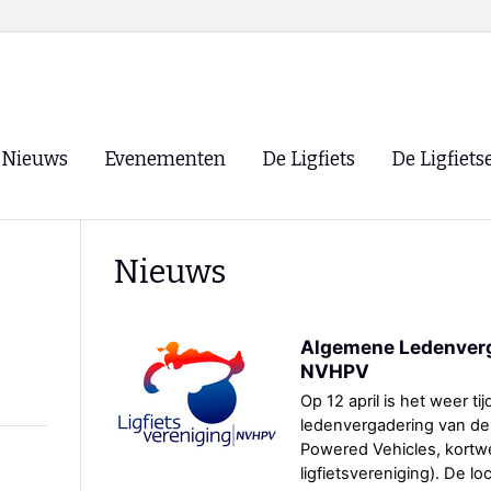
Nieuws
Evenementen
De Ligfiets
De Ligfiets
Voorpagina
Evenementen
Fietsen
Overzicht
Nieuws
Archief
Winkels
WK Ligfietsen 2026
Ligfietsvereningi
RSS
Algemene Ledenverg
Lokale Fietsvere
NVHPV
Paastreffen
Op 12 april is het weer ti
CycleVision
EHPVA & EuSup
ledenvergadering van d
Powered Vehicles, kort
Oliebollentocht
Forum ligfietser
ligfietsvereniging). De lo