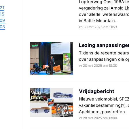
Lopikerweg Oost 196A te
21
vergadering zal Arnold L
15
over allerlei wetenswaa
09
in Battle Mountain.
03
zo 30 mrt 2025 om 11:53
Lezing aanpassingen
Tijdens de recente beur
over aanpassingen die op 
vr 28 mrt 2025 om 18:38
Vrijdagbericht
Nieuwe velomobiel, SPEZI
vakantiebestemming(?), a
Apeldoorn, paastreffen
vr 28 mrt 2025 om 13:00