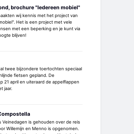
ond, brochure "Iedereen mobiel"
akten wij kennis met het project van
obiel". Het is een project met vele
nsen met een beperking en je kunt via
ogte blijven!
geval twee bijzondere toertochten speciaal
mlijnde fietsen gepland. De
p 21 april en uiteraard de appelflappen
t jaar.
 Compostella
s Veinedagen is gehouden over de reis
door Willemijn en Menno is opgenomen.