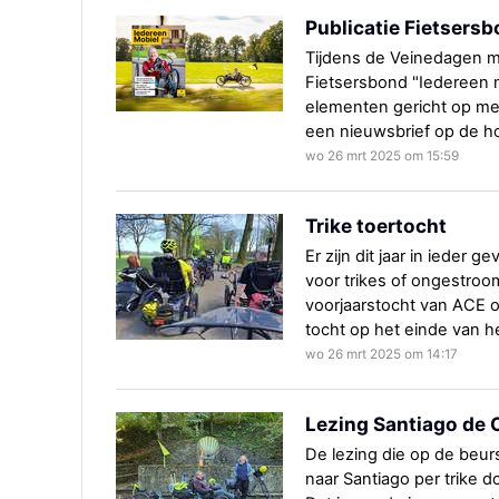
Publicatie Fietsersb
Tijdens de Veinedagen ma
Fietsersbond "Iedereen m
elementen gericht op me
een nieuwsbrief op de ho
wo 26 mrt 2025 om 15:59
Trike toertocht
Er zijn dit jaar in ieder 
voor trikes of ongestroo
voorjaarstocht van ACE o
tocht op het einde van he
wo 26 mrt 2025 om 14:17
Lezing Santiago de
De lezing die op de beur
naar Santiago per trike 