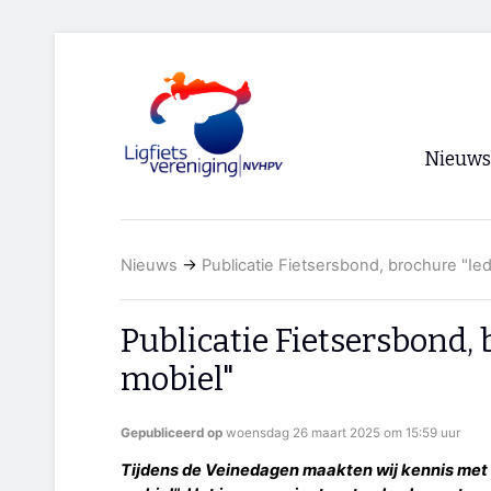
Nieuws
Voorpagi
Nieuws
→
Publicatie Fietsersbond, brochure "Ie
Archief
RSS
Publicatie Fietsersbond,
mobiel"
Gepubliceerd op
woensdag 26 maart 2025 om 15:59 uur
Tijdens de Veinedagen maakten wij kennis met 