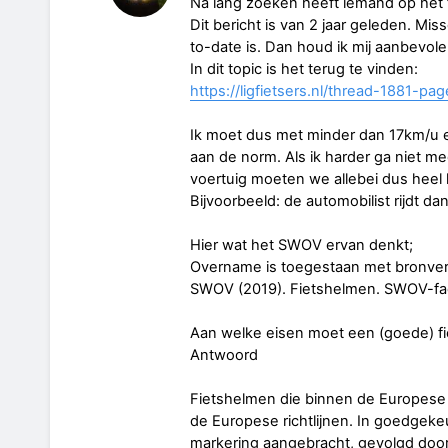
Na lang zoeken heeft iemand op het 
Dit bericht is van 2 jaar geleden. Mi
to-date is. Dan houd ik mij aanbevole
In dit topic is het terug te vinden:
https://ligfietsers.nl/thread-1881-p
Ik moet dus met minder dan 17km/u 
aan de norm. Als ik harder ga niet me
voertuig moeten we allebei dus heel 
Bijvoorbeeld: de automobilist rijdt d
Hier wat het SWOV ervan denkt;
Overname is toegestaan met bronver
SWOV (2019). Fietshelmen. SWOV-fac
Aan welke eisen moet een (goede) f
Antwoord
Fietshelmen die binnen de Europese
de Europese richtlijnen. In goedgek
markering aangebracht, gevolgd doo