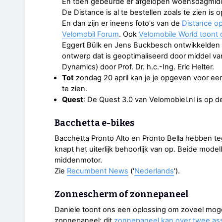
En toen gebeurde er afgelopen woensdagmidda
De Distance is al te bestellen zoals te zien is 
En dan zijn er ineens foto's van de
Distance o
Velomobil Forum
. Ook
Velomobile World toont 
Eggert Bülk en Jens Buckbesch ontwikkelden
ontwerp dat is geoptimaliseerd door middel v
Dynamics) door Prof. Dr. h.c.-Ing. Eric Helter.
Tot
zondag 20 april kan je je opgeven voor een 
te zien.
Quest
: De Quest 3.0 van Velomobiel.nl is op de
Bacchetta e-bikes
Bacchetta Pronto Alto en Pronto Bella hebben t
knapt het uiterlijk behoorlijk van op. Beide mo
middenmotor.
Zie
Recumbent News
('
Nederlands
').
Zonnescherm of zonnepaneel
Daniele toont ons een oplossing om zoveel mogel
zonnepaneel: dit
zonnepaneel kan over twee ass