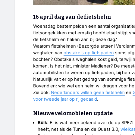
16 april dag van de fietshelm
Woensdag bestempelden een aantal organisatie
fietsongelukken met ernstig hoofdletsel stijgt sn
de fietshelm en haken aan bij deze dag.'
Waarom fietshelmen (Bezorgde artsen! Verdienmo
weghalen van
obstakels op fietspaden
soms afg
bochten? Obstakels weghalen kost geld, terwijl 
komen. Is het niet, minister Madlener? De meest
automobilisten te weren op fietspaden, bij hen va
Natuurlijk valt er op het gedrag van sommige fie
Bovendien: wie wel een helm wil dragen voor het
Zie ook:
Nederlanders willen geen fietshelm
en
voor tweede jaar op rij gedaald
.
Nieuwe velomobielen update
Bülk
: Er is wat meer bekend over de op SPEZI
heeft, net als de Tuna en de Quest 3.0,
wielka