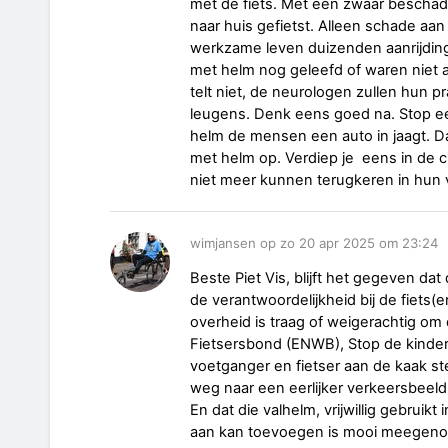
met de fiets. Met een zwaar beschad
naar huis gefietst. Alleen schade aan
werkzame leven duizenden aanrijding
met helm nog geleefd of waren niet a
telt niet, de neurologen zullen hun pr
leugens. Denk eens goed na. Stop ee
helm de mensen een auto in jaagt. D
met helm op. Verdiep je eens in de ci
niet meer kunnen terugkeren in hun 
wimjansen op zo 20 apr 2025 om 23:24
Beste Piet Vis, blijft het gegeven d
de verantwoordelijkheid bij de fiets(er
overheid is traag of weigerachtig om
Fietsersbond (ENWB), Stop de kinder
voetganger en fietser aan de kaak st
weg naar een eerlijker verkeersbeeld
En dat die valhelm, vrijwillig gebruikt 
aan kan toevoegen is mooi meegen