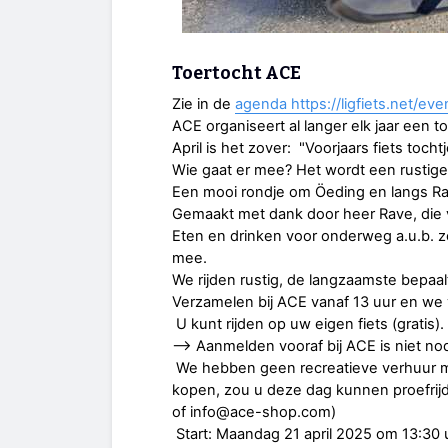
Toertocht ACE
Zie in de
agenda https://ligfiets.net/ev
ACE organiseert al langer elk jaar een to
April is het zover: "Voorjaars fiets to
Wie gaat er mee? Het wordt een rustige 
Een mooi rondje om Öeding en langs R
Gemaakt met dank door heer Rave, die vo
Eten en drinken voor onderweg a.u.b. 
mee.
We rijden rustig, de langzaamste bepaal
Verzamelen bij ACE vanaf 13 uur en we 
U kunt rijden op uw eigen fiets (gratis
--> Aanmelden vooraf bij ACE is niet no
We hebben geen recreatieve verhuur mee
kopen, zou u deze dag kunnen proefrij
of info@ace-shop.com)
Start: Maandag 21 april 2025 om 13:30 