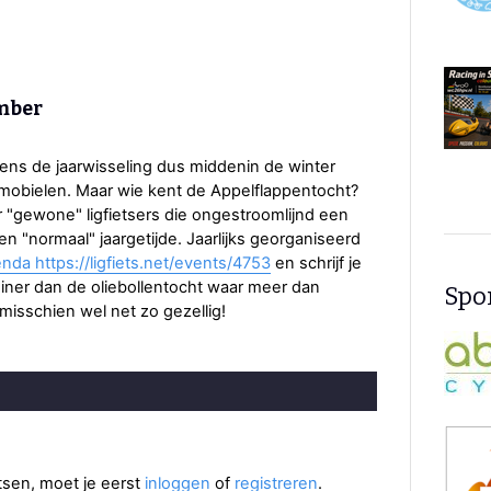
ember
jdens de jaarwisseling dus middenin de winter
omobielen. Maar wie kent de Appelflappentocht?
 "gewone" ligfietsers die ongestroomlijnd een
n "normaal" jaargetijde. Jaarlijks georganiseerd
nda https://ligfiets.net/events/4753
en schrijf je
einer dan de oliebollentocht waar meer dan
Spon
isschien wel net zo gezellig!
aatsen, moet je eerst
inloggen
of
registreren
.