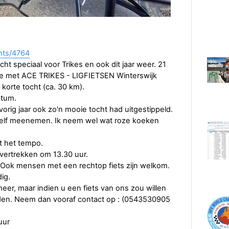
ents/4764
cht speciaal voor Trikes en ook dit jaar weer. 21
chtje met ACE TRIKES - LIGFIETSEN Winterswijk
korte tocht (ca. 30 km).
atum.
rig jaar ook zo'n mooie tocht had uitgestippeld.
zelf meenemen. Ik neem wel wat roze koeken
t het tempo.
vertrekken om 13.30 uur.
). Ook mensen met een rechtop fiets zijn welkom.
dig.
r, maar indien u een fiets van ons zou willen
den. Neem dan vooraf contact op : (0543530905
uur