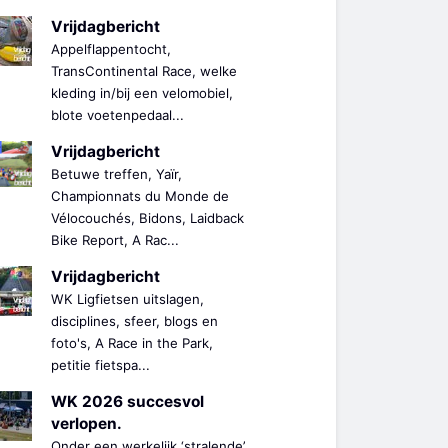
Vrijdagbericht
Appelflappentocht,
TransContinental Race, welke
kleding in/bij een velomobiel,
blote voetenpedaal...
Vrijdagbericht
Betuwe treffen, Yaïr,
Championnats du Monde de
Vélocouchés, Bidons, Laidback
Bike Report, A Rac...
Vrijdagbericht
WK Ligfietsen uitslagen,
disciplines, sfeer, blogs en
foto's, A Race in the Park,
petitie fietspa...
WK 2026 succesvol
verlopen.
Onder een werkelijk ‘stralende’