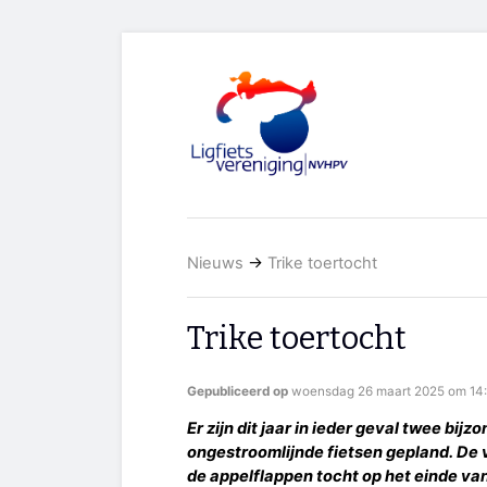
Nieuws
→
Trike toertocht
Trike toertocht
Gepubliceerd op
woensdag 26 maart 2025 om 14:
Er zijn dit jaar in ieder geval twee bij
ongestroomlijnde fietsen gepland. De v
de appelflappen tocht op het einde van