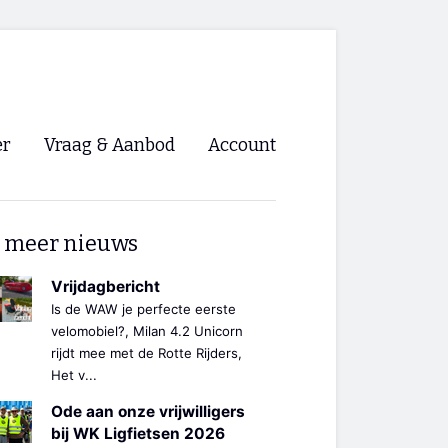
er
Vraag & Aanbod
Account
Inloggen
 meer nieuws
Registreren
ng NVHPV
Vrijdagbericht
Is de WAW je perfecte eerste
nigingen
velomobiel?, Milan 4.2 Unicorn
rijdt mee met de Rotte Rijders,
Het v...
ino 🡺
Ode aan onze vrijwilligers
s.nl 🡺
bij WK Ligfietsen 2026