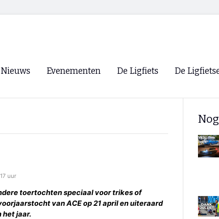
Nieuws
Evenementen
De Ligfiets
De Ligfiets
Voorpagina
Evenementen
Fietsen
Overzicht
Nog
Archief
Winkels
WK Ligfietsen 2026
Ligfietsvereningi
RSS
Lokale Fietsvere
Paastreffen
17 uur
CycleVision
EHPVA & EuSup
zondere toertochten speciaal voor trikes of
oorjaarstocht van ACE op 21 april en uiteraard
Oliebollentocht
Forum ligfietser
 het jaar.