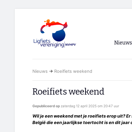
Nieuws
Voorpagi
Nieuws
→
Roeifiets weekend
Archief
RSS
Roeifiets weekend
Gepubliceerd op
zaterdag 12 april 2025 om 20:47 uur
Wil je een weekend met je roeifiets erop uit? E
België die een jaarlijkse toertocht is en dit ja