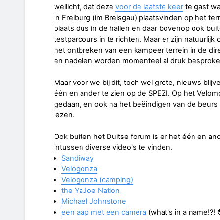
wellicht, dat deze
voor de laatste keer
te gast wa
in Freiburg (im Breisgau) plaatsvinden op het ter
plaats dus in de hallen en daar bovenop ook bui
testparcours in te richten. Maar er zijn natuurlij
het ontbreken van een kampeer terrein in de direc
en nadelen worden momenteel al druk besprok
Maar voor we bij dit, toch wel grote, nieuws blijv
één en ander te zien op de SPEZI. Op het Velomob
gedaan, en ook na het beëindigen van de beurs
lezen.
Ook buiten het Duitse forum is er het één en an
intussen diverse video's te vinden.
Sandiway
Velogonza
Velogonza (camping)
the YaJoe Nation
Michael Johnstone
een aap met een camera
(what's in a name!?! 