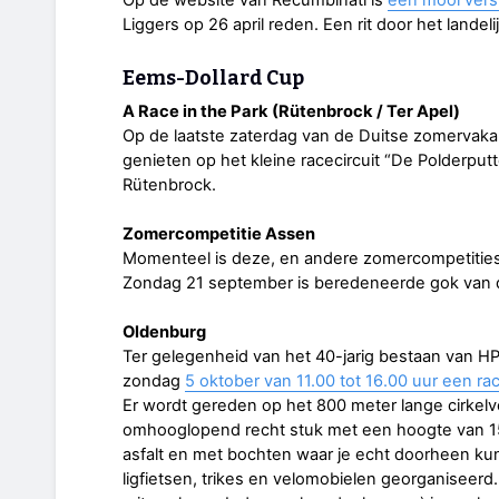
Op de website van Recumbinati is
een mooi vers
Liggers op 26 april reden. Een rit door het landel
Eems-Dollard Cup
A Race in the Park (Rütenbrock / Ter Apel)
Op de laatste zaterdag van de Duitse zomervakan
genieten op het kleine racecircuit “De Polderput
Rütenbrock.
Zomercompetitie Assen
Momenteel is deze, en andere zomercompetities,
Zondag 21 september is beredeneerde gok van 
Oldenburg
Ter gelegenheid van het 40-jarig bestaan van H
zondag
5 oktober van 11.00 tot 16.00 uur een 
Er wordt gereden op het 800 meter lange cirkelv
omhooglopend recht stuk met een hoogte van 150
asfalt en met bochten waar je echt doorheen ku
ligfietsen, trikes en velomobielen georganiseerd