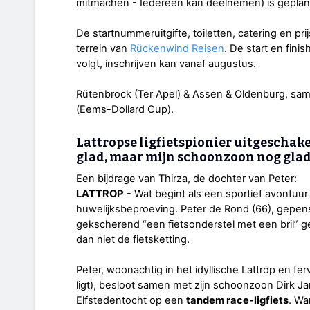
mitmachen - Iedereen kan deelnemen) is gepland
De startnummeruitgifte, toiletten, catering en pri
terrein van
Rückenwind Reisen
. De start en fini
volgt, inschrijven kan vanaf augustus.
Rütenbrock (Ter Apel) & Assen & Oldenburg, sa
(Eems-Dollard Cup).
Lattropse ligfietspionier uitgeschake
glad, maar mijn schoonzoon nog gla
Een bijdrage van Thirza, de dochter van Peter:
LATTROP
- Wat begint als een sportief avontuu
huwelijksbeproeving. Peter de Rond (66), gepens
gekscherend “een fietsonderstel met een bril” ge
dan niet de fietsketting.
Peter, woonachtig in het idyllische Lattrop en fer
ligt), besloot samen met zijn schoonzoon Dirk J
Elfstedentocht op een
tandem race-ligfiets
. Wa