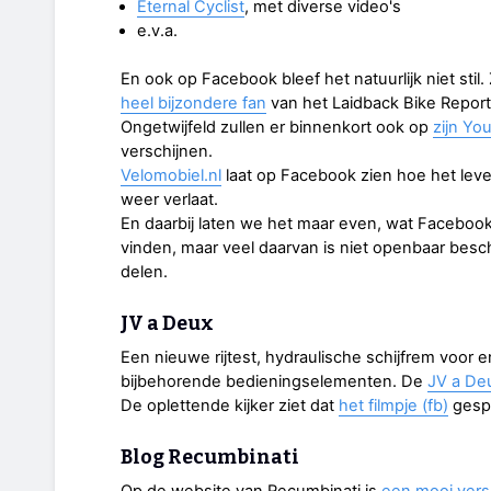
Eternal Cyclist
, met diverse video's
e.v.a.
En ook op Facebook bleef het natuurlijk niet stil
heel bijzondere fan
van het Laidback Bike Report 
Ongetwijfeld zullen er binnenkort ook op
zijn Yo
verschijnen.
Velomobiel.nl
laat op Facebook zien hoe het lev
weer verlaat.
En daarbij laten we het maar even, wat Facebook 
vinden, maar veel daarvan is niet openbaar besch
delen.
JV a Deux
Een nieuwe rijtest, hydraulische schijfrem voor
bijbehorende bedieningselementen. De
JV a De
De oplettende kijker ziet dat
het filmpje (fb)
gespi
Blog Recumbinati