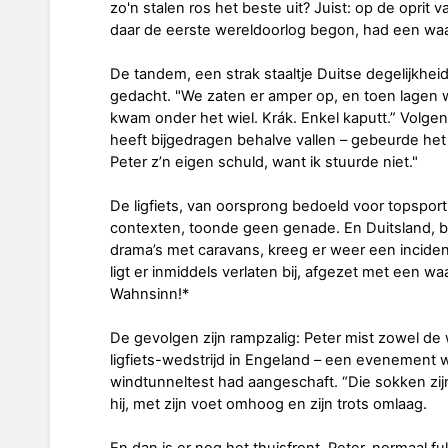
zo'n stalen ros het beste uit? Juist: op de oprit 
daar de eerste wereldoorlog begon, had een wa
De tandem, een strak staaltje Duitse degelijkhe
gedacht. "We zaten er amper op, en toen lagen we
kwam onder het wiel. Krák. Enkel kaputt.” Volgen
heeft bijgedragen behalve vallen – gebeurde het 
Peter z’n eigen schuld, want ik stuurde niet."
De ligfiets, van oorsprong bedoeld voor topsport 
contexten, toonde geen genade. En Duitsland, b
drama’s met caravans, kreeg er weer een incident
ligt er inmiddels verlaten bij, afgezet met een 
Wahnsinn!*
De gevolgen zijn rampzalig: Peter mist zowel de
ligfiets-wedstrijd in Engeland – een evenement 
windtunneltest had aangeschaft. “Die sokken zij
hij, met zijn voet omhoog en zijn trots omlaag.
En dan is er nog het thuisfront. Peter, normaal f