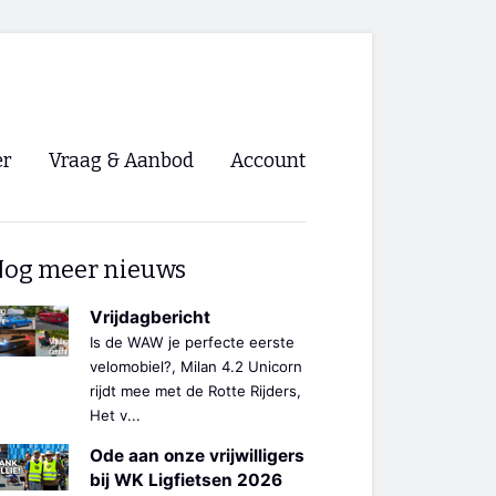
er
Vraag & Aanbod
Account
Inloggen
og meer nieuws
Registreren
ng NVHPV
Vrijdagbericht
Is de WAW je perfecte eerste
nigingen
velomobiel?, Milan 4.2 Unicorn
rijdt mee met de Rotte Rijders,
Het v...
ino 🡺
Ode aan onze vrijwilligers
s.nl 🡺
bij WK Ligfietsen 2026