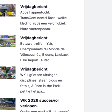
Vrijdagbericht
Appelflappentocht,
TransContinental Race, welke
kleding in/bij een velomobiel,
blote voetenpedaal...
Vrijdagbericht
Betuwe treffen, Yaïr,
Championnats du Monde de
Vélocouchés, Bidons, Laidback
Bike Report, A Rac...
Vrijdagbericht
WK Ligfietsen uitslagen,
disciplines, sfeer, blogs en
foto's, A Race in the Park,
petitie fietspa...
WK 2026 succesvol
verlopen.
Onder een werkelijk ‘stralende’