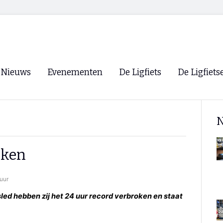
Nieuws
Evenementen
De Ligfiets
De Ligfiets
Voorpagina
Evenementen
Fietsen
Overzicht
N
Archief
Winkels
WK Ligfietsen 2026
Ligfietsvereningi
RSS
oken
Lokale Fietsvere
Paastreffen
uur
CycleVision
EHPVA & EuSup
led hebben zij het 24 uur record verbroken en staat
Oliebollentocht
Forum ligfietser