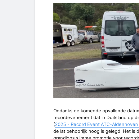
Ondanks de komende opvallende datum va
recordevenement dat in Duitsland op d
(
2025 - Record Event ATC-Aldenhoven -
de lat behoorlijk hoog is gelegd. Het is
grandioos slimme promotie voor record