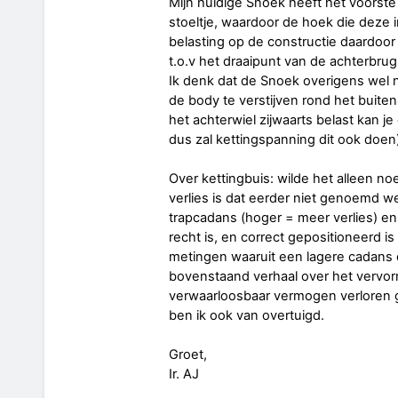
Mijn huidige Snoek heeft het voorste 
stoeltje, waardoor de hoek die deze i
belasting op de constructie daardoor 
t.o.v het draaipunt van de achterbrug,
Ik denk dat de Snoek overigens wel 
de body te verstijven rond het buite
het achterwiel zijwaarts belast kan 
dus zal kettingspanning dit ook doen
Over kettingbuis: wilde het alleen n
verlies is dat eerder niet genoemd we
trapcadans (hoger = meer verlies) en
recht is, en correct gepositioneerd is 
metingen waaruit een lagere cadans ef
bovenstaand verhaal over het vervor
verwaarloosbaar vermogen verloren gaa
ben ik ook van overtuigd.
Groet,
Ir. AJ