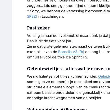
ontmoet het Velomobile World-team persoonlij
zeggen... iets snel, gestroomlijnd en een tikkelt
*
Sorry, we hebben de verrassing hierboven al v
SPEZI
in Lauchringen.
Past zeker
Verlang je naar een velomobiel maar denk je dat 
Dan is dit de fiets voor jou.
Zie je dat grote gele monster, naast de twee Bül
exemplaar van de
Borealis V3 (fb)
dat nog bestaa
omhulsel voor de trike Ice Sprint FS.
Geleidewieltjes - alles wat je erover
Weinig ligfietsen of trikes kunnen zonder.
Geleid
sommigen ze noemen) zijn essentieel om ervoor t
structurele elementen loopt, van de cranks tot de n
extreem belaste onderdelen die gemakkelijk o
onnodige kracht wegnemen van de berijder.
Velomobielen bij Bodensee