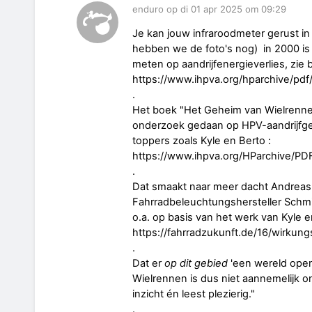
enduro op di 01 apr 2025 om 09:29
Je kan jouw infraroodmeter gerust in 
hebben we de foto's nog) in 2000 is d
meten op aandrijfenergieverlies, zie bl
https://www.ihpva.org/hparchive/pd
.
Het boek "Het Geheim van Wielrenne
onderzoek gedaan op HPV-aandrijfg
toppers zoals Kyle en Berto :
https://www.ihpva.org/HParchive/PD
.
Dat smaakt naar meer dacht Andreas
Fahrradbeleuchtungshersteller Schm
o.a. op basis van het werk van Kyle 
https://fahrradzukunft.de/16/wirk
.
Dat er
op dit gebied
'een wereld open
Wielrennen is dus niet aannemelijk 
inzicht én leest plezierig."
.