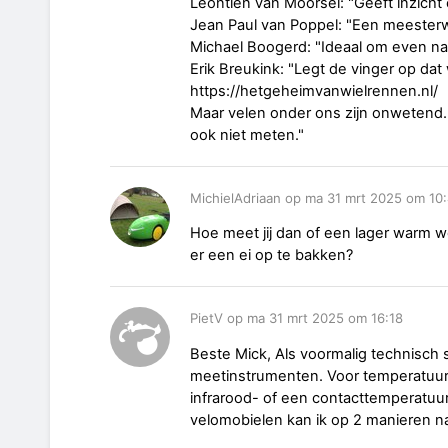
Leontien van Moorsel: "Geeft inzicht é
Jean Paul van Poppel: "Een meesterw
Michael Boogerd: "Ideaal om even na 
Erik Breukink: "Legt de vinger op dat
https://hetgeheimvanwielrennen.nl/
Maar velen onder ons zijn onwetend. V
ook niet meten."
MichielAdriaan op ma 31 mrt 2025 om 10
Hoe meet jij dan of een lager warm wo
er een ei op te bakken?
PietV op ma 31 mrt 2025 om 16:18
Beste Mick, Als voormalig technisch sp
meetinstrumenten. Voor temperatuurm
infrarood- of een contacttemperatuur
velomobielen kan ik op 2 manieren n