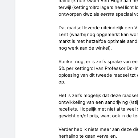
namelijk hoe kwam Bert Hoge aan het
terwijl (kettingrol)rollagers heel licht
ontworpen dwz als
eerste
speciaal vo
Dat raadsel leverde uiteindelijk een 
Lent (waarbij nog opgemerkt kan wor
markt is met hetzelfde optimale aandri
nog werk aan de winkel).
Sterker nog, er is zelfs sprake van e
5% per kettingrol van Professor Dr.-In
oplossing van dit tweede raadsel tzt
op.
Het is zelfs mogelijk dat deze raads
ontwikkeling van een aandrijving (/st
racefiets. Hopelijk met niet al te vee
gewicht en/of prijs, want ook in de t
Verder heb ik niets meer aan deze d
herhaling te gaan vervallen.