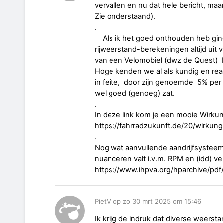
vervallen en nu dat hele bericht, ma
Zie onderstaand).
Als ik het goed onthouden heb ging B
rijweerstand-berekeningen altijd uit 
van een Velomobiel (dwz de Quest) b
Hoge kenden we al als kundig en real
in feite, door zijn genoemde 5% per k
wel goed (genoeg) zat.
.
In deze link kom je een mooie Wirkun
https://fahrradzukunft.de/20/wirk
.
Nog wat aanvullende aandrijfsysteem
nuanceren valt i.v.m. RPM en (idd) 
https://www.ihpva.org/hparchive/pd
PietV op zo 30 mrt 2025 om 15:46
Ik krijg de indruk dat diverse weerst