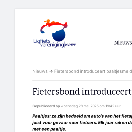
Nieuws
Voorpagi
Nieuws
→
Fietersbond introduceert paaltjesmeld
Archief
RSS
Fietersbond introduceert
Gepubliceerd op
woensdag 28 mei 2025 om 19:42 uur
Paaltjes: ze zijn bedoeld om auto’s van het fiet
juist voor gevaar voor fietsers. Elk jaar raken
met een paaltje.