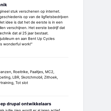
hnik
igineel stuk verschenen op internet.
geschiedenis op van de ligfietsbedrijven
et idee is dat het de eerste is in een
llen verschijnen. Het eerste bedrijf dat
chnik dat al 25 jaar bestaat.
 jubileum en aan Bent Up Cycles
is wonderful work!"
anzen, Roeitrike, Paaltjes, MC2,
eting, LBR, Skotchmobil, Zithoek,
raining, Tot slot
ep drupal ontwikkelaars
ls jullie zien wordt er al jaren actief