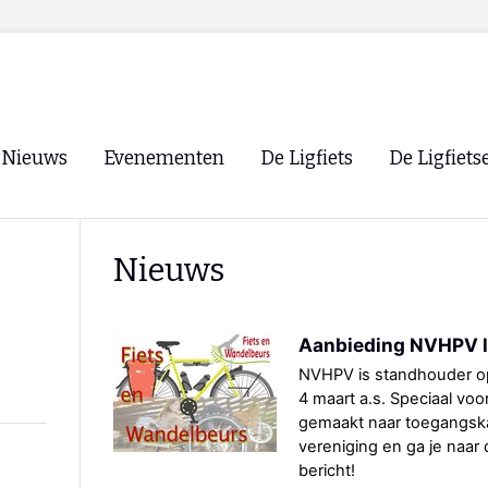
Nieuws
Evenementen
De Ligfiets
De Ligfiets
Voorpagina
Evenementen
Fietsen
Overzicht
Nieuws
Archief
Winkels
WK Ligfietsen 2026
Ligfietsvereningi
RSS
Aanbieding NVHPV l
Lokale Fietsvere
Paastreffen
NVHPV is standhouder op
4 maart a.s. Speciaal vo
CycleVision
EHPVA & EuSup
gemaakt naar toegangskaa
vereniging en ga je naar
Oliebollentocht
Forum ligfietser
bericht!