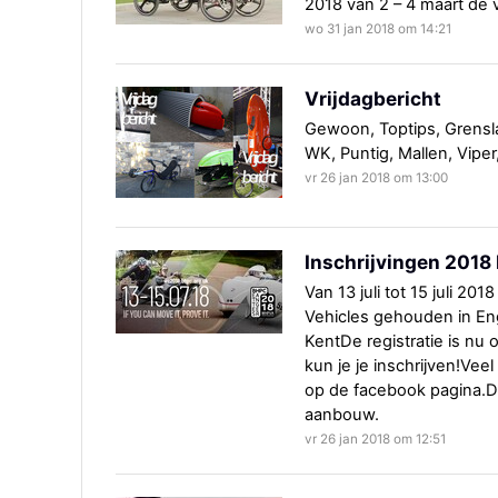
2018 van 2 – 4 maart de 
wo 31 jan 2018 om 14:21
Vrijdagbericht
Gewoon, Toptips, Grensla
WK, Puntig, Mallen, Viper
vr 26 jan 2018 om 13:00
Inschrijvingen 201
Van 13 juli tot 15 juli 
Vehicles gehouden in En
KentDe registratie is n
kun je je inschrijven!Vee
op de facebook pagina.De
aanbouw.
vr 26 jan 2018 om 12:51