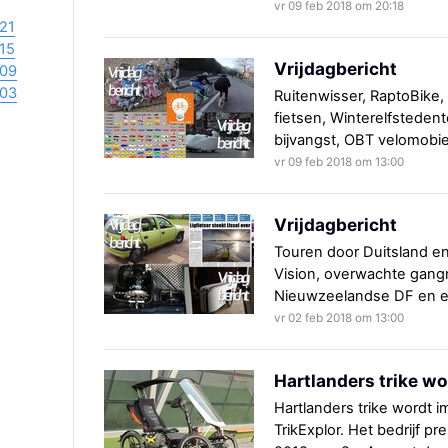
vr 09 feb 2018 om 20:18
21
15
Vrijdagbericht
09
03
Ruitenwisser, RaptoBike, f
fietsen, Winterelfstedent
bijvangst, OBT velomobiel
vr 09 feb 2018 om 13:00
Vrijdagbericht
Touren door Duitsland en
Vision, overwachte gang
Nieuwzeelandse DF en 
vr 02 feb 2018 om 13:00
Hartlanders trike wo
Hartlanders trike wordt 
TrikExplor. Het bedrijf p