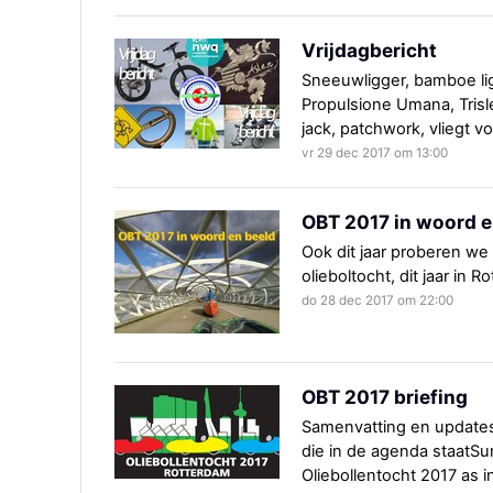
Vrijdagbericht
Sneeuwligger, bamboe lig
Propulsione Umana, Trisl
jack, patchwork, vliegt v
vr 29 dec 2017 om 13:00
OBT 2017 in woord e
Ook dit jaar proberen we
olieboltocht, dit jaar in R
do 28 dec 2017 om 22:00
OBT 2017 briefing
Samenvatting en updates
die in de agenda staatS
Oliebollentocht 2017 a