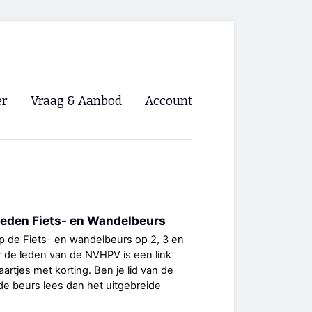
er
Vraag & Aanbod
Account
Inloggen
Registreren
ng NVHPV
eden Fiets- en Wandelbeurs
nigingen
 de Fiets- en wandelbeurs op 2, 3 en
or de leden van de NVHPV is een link
ino 🡺
rtjes met korting. Ben je lid van de
 de beurs lees dan het uitgebreide
s.nl 🡺