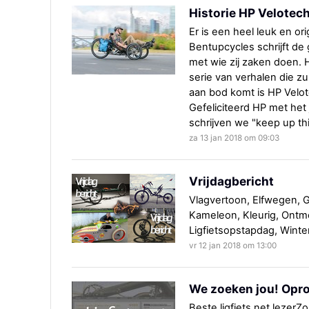
Historie HP Velotec
Er is een heel leuk en or
Bentupcycles schrijft de 
met wie zij zaken doen. H
serie van verhalen die zu
aan bod komt is HP Velote
Gefeliciteerd HP met het
schrijven we "keep up th
za 13 jan 2018 om 09:03
Vrijdagbericht
Vlagvertoon, Elfwegen, G
Kameleon, Kleurig, Ontmo
Ligfietsopstapdag, Wintert
vr 12 jan 2018 om 13:00
We zoeken jou! Opro
Beste ligfiets.net lezerZoa