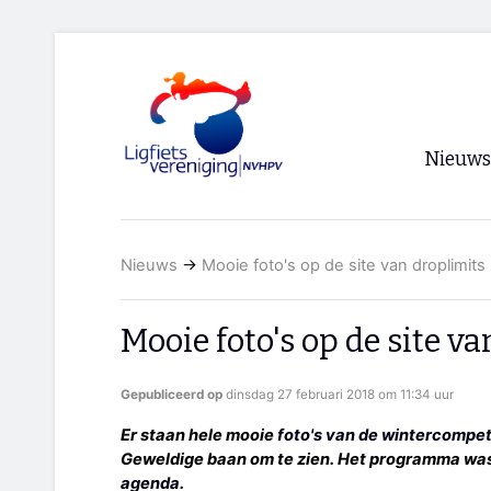
Nieuws
Voorpagi
Nieuws
→
Mooie foto's op de site van droplimits
Archief
RSS
Mooie foto's op de site v
Gepubliceerd op
dinsdag 27 februari 2018 om 11:34 uur
Er staan hele mooie
foto's van de wintercompeti
Geweldige baan om te zien. Het programma w
agenda
.