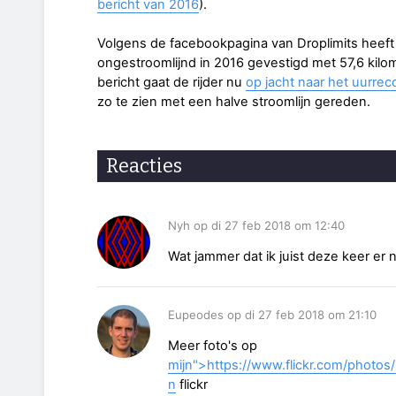
bericht van 2016
).
Volgens de facebookpagina van Droplimits heeft 
ongestroomlijnd in 2016 gevestigd met 57,6 kilo
bericht gaat de rijder nu
op jacht naar het uurrec
zo te zien met een halve stroomlijn gereden.
Reacties
Nyh op di 27 feb 2018 om 12:40
Wat jammer dat ik juist deze keer er ni
Eupeodes op di 27 feb 2018 om 21:10
Meer foto's op
mijn">https://www.flickr.com/photo
n
flickr