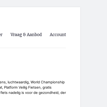
er
Vraag & Aanbod
Account
Inloggen
Registreren
ng NVHPV
nigingen
ens, luchtwaardig, World Championship
, Platform Veilig Fietsen, gratis
ino 🡺
fiets nadelig is voor de gezondheid, der
s.nl 🡺