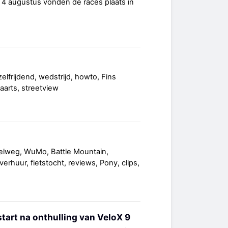
 4 augustus vonden de races plaats in
elfrijdend, wedstrijd, howto, Fins
aarts, streetview
elweg, WuMo, Battle Mountain,
erhuur, fietstocht, reviews, Pony, clips,
start na onthulling van VeloX 9