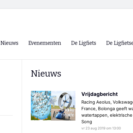
Nieuws
Evenementen
De Ligfiets
De Ligfiets
Voorpagina
Evenementen
Fietsen
Overzicht
Nieuws
Archief
Winkels
WK Ligfietsen 2026
Ligfietsvereningi
RSS
Vrijdagbericht
Lokale Fietsvere
Paastreffen
Racing Aeolus, Volkswag
France, Bolonga geeft wat
CycleVision
EHPVA & EuSup
watertappen, elektrische 
Song
Oliebollentocht
Forum ligfietser
vr 23 aug 2019 om 13:00