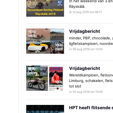
In het weekend van 3 en
Räyskälä.
di 13 aug 2019 om 08:17
Vrijdagbericht
minder, PBP, chocolade, z
ligfietskampioen, noordw
vr 09 aug 2019 om 13:00
Vrijdagbericht
Wereldkampioen, fietssn
Limburg, schakelen, fietsv
tot slot
vr 02 aug 2019 om 13:00
HPT heeft flitsende 