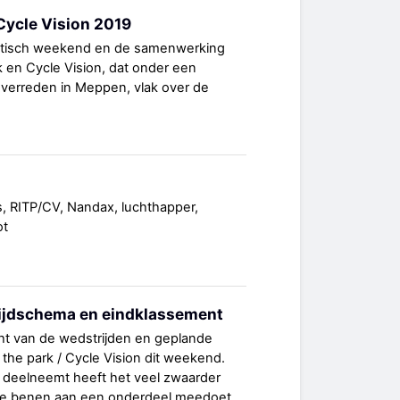
 Cycle Vision 2019
astisch weekend en de samenwerking
k en Cycle Vision, dat onder een
verreden in Meppen, vlak over de
rs, RITP/CV, Nandax, luchthapper,
ot
 tijdschema en eindklassement
icht van de wedstrijden en geplande
n the park / Cycle Vision dit weekend.
n deelneemt heeft het veel zwaarder
se benen aan een onderdeel meedoet.