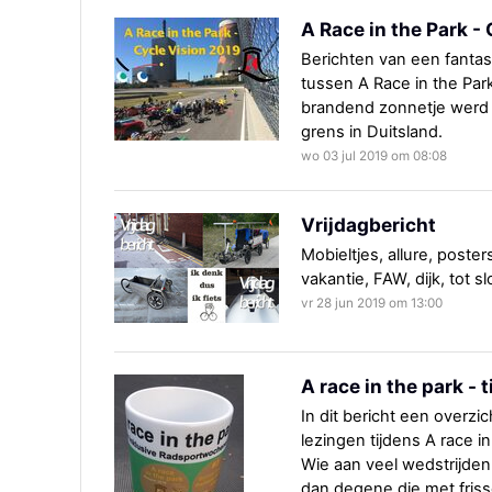
A Race in the Park -
Berichten van een fant
tussen A Race in the Par
brandend zonnetje werd 
grens in Duitsland.
wo 03 jul 2019 om 08:08
Vrijdagbericht
Mobieltjes, allure, poste
vakantie, FAW, dijk, tot sl
vr 28 jun 2019 om 13:00
A race in the park -
In dit bericht een overz
lezingen tijdens A race i
Wie aan veel wedstrijde
dan degene die met fris