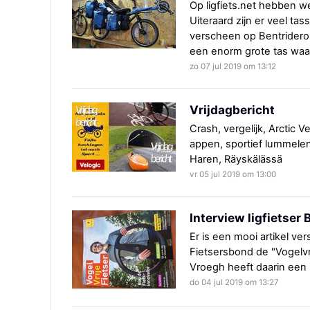
Op ligfiets.net hebben w
Uiteraard zijn er veel ta
verscheen op Bentrideronl
een enorm grote tas waa
zo 07 jul 2019 om 13:12
Vrijdagbericht
Crash, vergelijk, Arctic Ve
appen, sportief lummelen
Haren, Räyskälässä
vr 05 jul 2019 om 13:00
Interview ligfietser
Er is een mooi artikel ve
Fietsersbond de "Vogelvri
Vroegh heeft daarin een 
do 04 jul 2019 om 13:27