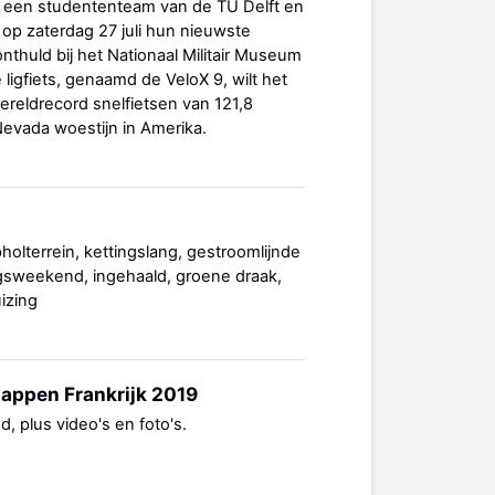
een studententeam van de TU Delft en
op zaterdag 27 juli hun nieuwste
nthuld bij het Nationaal Militair Museum
ligfiets, genaamd de VeloX 9, wilt het
reldrecord snelfietsen van 121,8
evada woestijn in Amerika.
pholterrein, kettingslang, gestroomlijnde
ngsweekend, ingehaald, groene draak,
izing
ppen Frankrijk 2019
, plus video's en foto's.