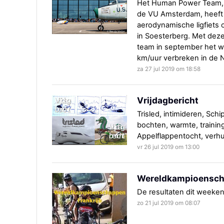
Het Human Power Team, 
de VU Amsterdam, heeft 
aerodynamische ligfiets o
in Soesterberg. Met deze 
team in september het we
km/uur verbreken in de N
za 27 jul 2019 om 18:58
Vrijdagbericht
Trisled, intimideren, Schi
bochten, warmte, traini
Appelflappentocht, verhu
vr 26 jul 2019 om 13:00
Wereldkampioenscha
De resultaten dit weekend
zo 21 jul 2019 om 08:07