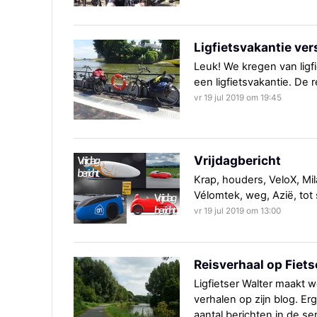
Ligfietsvakantie ver
Leuk! We kregen van ligf
een ligfietsvakantie. De 
vr 19 jul 2019 om 19:45
Vrijdagbericht
Krap, houders, VeloX, Mil
Vélomtek, weg, Azië, tot 
vr 19 jul 2019 om 13:00
Reisverhaal op Fiet
Ligfietser Walter maakt we
verhalen op zijn blog. Er
aantal berichten in de se