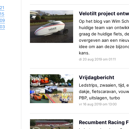
21
Velotilt project ont
15
09
Op het blog van Wim Sch
03
huidige team van ontwikk
graag de huidige fiets, d
overgeven aan een nieuw
idee om aan deze bijzonde
kans.
di 20 aug 2019 om 01:11
Vrijdagbericht
Ledstrips, zwaaien, tijd,
dakje, fietscaravan, vou
PBP, uitslagen, turbo
vr 16 aug 2019 om 13:00
Recumbent Racing F