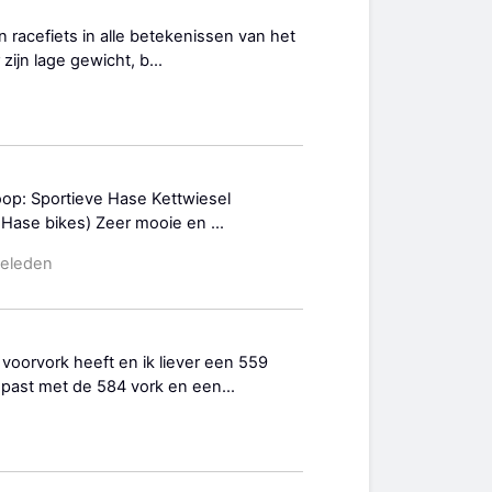
n racefiets in alle betekenissen van het
ijn lage gewicht, b...
oop: Sportieve Hase Kettwiesel
 / Hase bikes) Zeer mooie en ...
geleden
oorvork heeft en ik liever een 559
past met de 584 vork en een...