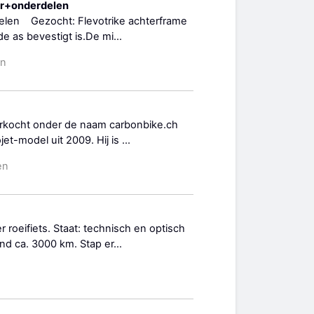
er+onderdelen
delen Gezocht: Flevotrike achterframe
 as bevestigt is.De mi...
en
erkocht onder de naam carbonbike.ch
et-model uit 2009. Hij is ...
en
roeifiets. Staat: technisch en optisch
nd ca. 3000 km. Stap er...