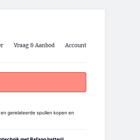
er
Vraag & Aanbod
Account
Inloggen
Registreren
ng NVHPV
nigingen
 en gerelateerde spullen kopen en
ino 🡺
s.nl 🡺
lotechnik met Bafang batterij