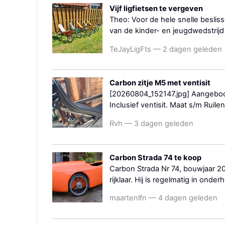
Vijf ligfietsen te vergeven
Theo: Voor de hele snelle besliss
van de kinder- en jeugdwedstrijd
TeJayLigFts — 2 dagen geleden
Carbon zitje M5 met ventisit
[20260804_152147.jpg] Aangebode
Inclusief ventisit. Maat s/m Ruilen
Rvh — 3 dagen geleden
Carbon Strada 74 te koop
Carbon Strada Nr 74, bouwjaar 20
rijklaar. Hij is regelmatig in ond
maartenlfn — 4 dagen geleden