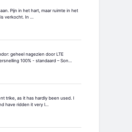
gaan. Pijn in het hart, maar ruimte in het
 verkocht. In ...
ndor: geheel nagezien door LTE
ersnelling 100% - standaard – Son...
t trike, as it has hardly been used. I
 have ridden it very l...