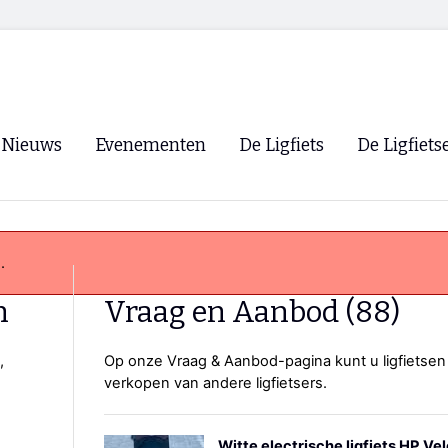
Nieuws
Evenementen
De Ligfiets
De Ligfiets
Voorpagina
Evenementen
Fietsen
Overzicht
Archief
Winkels
.
WK Ligfietsen 2026
Ligfietsvereningi
RSS
n
Vraag en Aanbod (88)
Lokale Fietsvere
Paastreffen
,
Op onze Vraag & Aanbod-pagina kunt u ligfietsen
verkopen van andere ligfietsers.
CycleVision
EHPVA & EuSup
Oliebollentocht
Forum ligfietser
Witte electrische ligfiets HP Ve