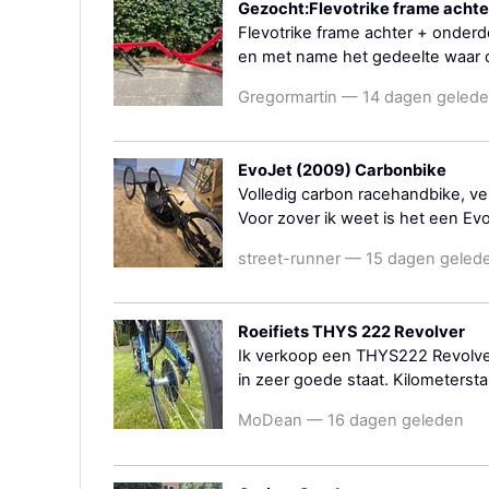
Gezocht:Flevotrike frame acht
Flevotrike frame achter + onder
en met name het gedeelte waar de
Gregormartin — 14 dagen geled
EvoJet (2009) Carbonbike
Volledig carbon racehandbike, v
Voor zover ik weet is het een Evoj
street-runner — 15 dagen geled
Roeifiets THYS 222 Revolver
Ik verkoop een THYS222 Revolver 
in zeer goede staat. Kilometersta
MoDean — 16 dagen geleden