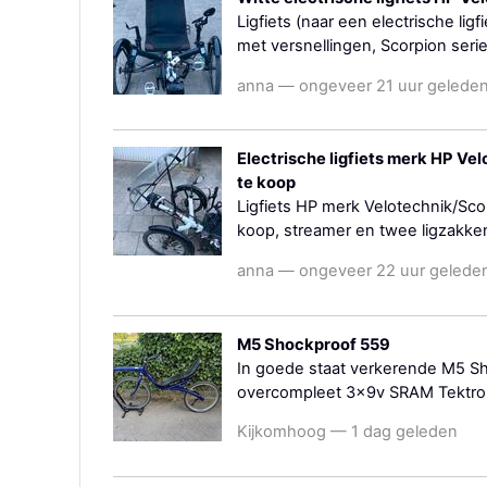
Ligfiets (naar een electrische li
met versnellingen, Scorpion serie
anna — ongeveer 21 uur gelede
Electrische ligfiets merk HP Ve
te koop
Ligfiets HP merk Velotechnik/Scor
koop, streamer en twee ligzakken (
anna — ongeveer 22 uur gelede
M5 Shockproof 559
In goede staat verkerende M5 S
overcompleet 3x9v SRAM Tektro 
Kijkomhoog — 1 dag geleden