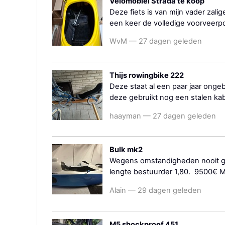
Velomobiel Strada te koop
Deze fiets is van mijn vader zali
een keer de volledige voorveerp
WvM — 27 dagen geleden
Thijs rowingbike 222
Deze staat al een paar jaar ongeb
deze gebruikt nog een stalen ka
haayman — 27 dagen geleden
Bulk mk2
Wegens omstandigheden nooit geb
lengte bestuurder 1,80. 9500€ M
Alain — 29 dagen geleden
M5 shockproof 451