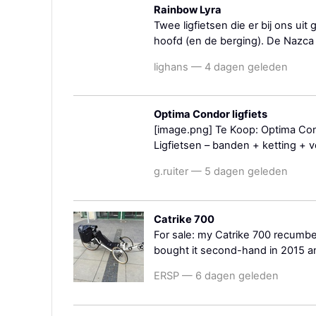
Rainbow Lyra
Twee ligfietsen die er bij ons uit 
hoofd (en de berging). De Nazca is
lighans — 4 dagen geleden
Optima Condor ligfiets
[image.png] Te Koop: Optima Co
Ligfietsen – banden + ketting + v
g.ruiter — 5 dagen geleden
Catrike 700
For sale: my Catrike 700 recumben
bought it second-hand in 2015 and
ERSP — 6 dagen geleden