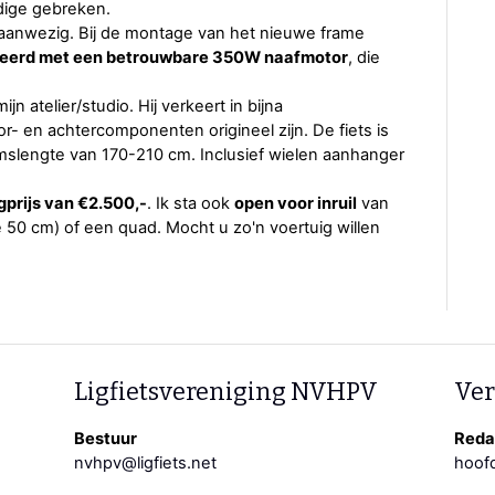
dige gebreken.
 aanwezig. Bij de montage van het nieuwe frame
iceerd met een betrouwbare 350W naafmotor
, die
n atelier/studio. Hij verkeert in bijna
r- en achtercomponenten origineel zijn. De fiets is
mslengte van 170-210 cm. Inclusief wielen aanhanger
gprijs van €2.500,-
. Ik sta ook
open voor inruil
van
 50 cm) of een quad. Mocht u zo'n voertuig willen
Ligfietsvereniging NVHPV
Ver
Bestuur
Redac
nvhpv@ligfiets.net
hoofd