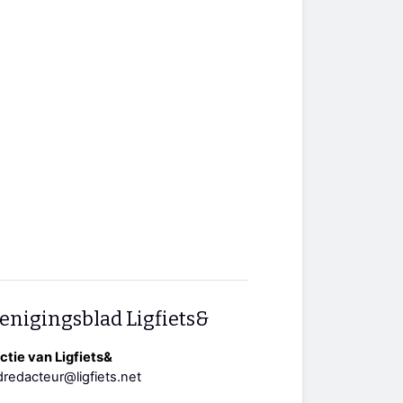
enigingsblad Ligfiets&
tie van Ligfiets&
redacteur@ligfiets.net