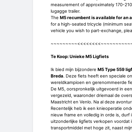
measurement of approximately 170-210 c
lugagge trailer.
The
M5 recumbent is available for an 
for a high-seated tricycle (minimum seat
vehicle you wish to part-exchange, plea
~~~~~~~~~<<<<<<<<~~~~~~~~~~
Te Koop: Unieke M5 Ligfiets
Ik bied mijn bijzondere
M5 Type 559 ligf
Breda
. Deze fiets heeft een speciale 
wereldkampioen en gerenommeerde fi
De M5, oorspronkelijk uitgevoerd in ee
vergezeld, waaronder driemaal de overst
Maastricht en Venlo. Na al deze avontu
Recentelijk heb ik een knieoperatie ond
nieuw frame en volledig in orde is, durf 
uitzonderlijke ligfiets verkopen voordat 
transportmiddel met hoge zit, naast mijn 