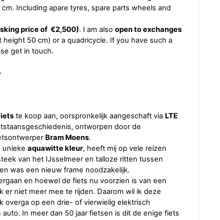
m. Including apare tyres, spare parts wheels and
asking price of €2,500)
. I am also
open to exchanges
 height 50 cm) or a quadricycle. If you have such a
se get in touch.
~
iets
te koop aan, oorspronkelijk aangeschaft via
LTE
ontstaansgeschiedenis, ontworpen door de
etsontwerper
Bram Moens
.
n unieke
aquawitte kleur
, heeft mij op vele reizen
eek van het IJsselmeer en talloze ritten tussen
ren was een nieuw frame noodzakelijk.
ergaan en hoewel de fiets nu voorzien is van een
ik er niet meer mee te rijden. Daarom wil ik deze
ik overga op een drie- of vierwielig elektrisch
auto. In meer dan 50 jaar fietsen is dit de enige fiets