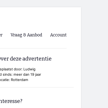
er
Vraag & Aanbod
Account
Inloggen
ver deze advertentie
Registreren
ng NVHPV
eplaatst door: Ludwig
id sinds: meer dan 19 jaar
nigingen
ocatie: Rotterdam
ino 🡺
nteresse?
s.nl 🡺