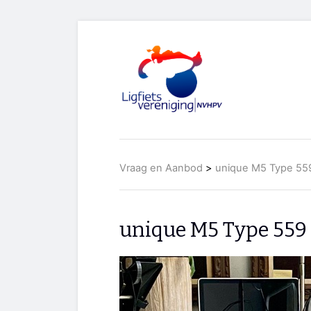
Vraag en Aanbod
>
unique M5 Type 559
unique M5 Type 559