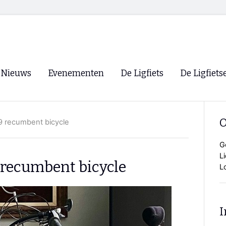
Nieuws
Evenementen
De Ligfiets
De Ligfiets
Voorpagina
Evenementen
Fietsen
Overzicht
O
 recumbent bicycle
Archief
Winkels
WK Ligfietsen 2026
Ligfietsvereningi
G
RSS
L
Lokale Fietsvere
 recumbent bicycle
L
Paastreffen
CycleVision
EHPVA & EuSup
I
Oliebollentocht
Forum ligfietser