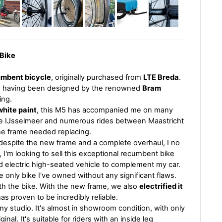
 Bike
mbent bicycle
, originally purchased from
LTE Breda
.
ory, having been designed by the renowned
Bram
ing.
hite paint
, this M5 has accompanied me on many
 the IJsselmeer and numerous rides between Maastricht
the frame needed replacing.
 despite the new frame and a complete overhaul, I no
e, I'm looking to sell this exceptional recumbent bike
d electric high-seated vehicle to complement my car.
he only bike I've owned without any significant flaws.
with the bike. With the new frame, we also
electrified it
as proven to be incredibly reliable.
 my studio. It's almost in showroom condition, with only
nal. It's suitable for riders with an inside leg