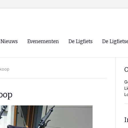
Nieuws
Evenementen
De Ligfiets
De Ligfiets
Voorpagina
Evenementen
Fietsen
Overzicht
O
 koop
Archief
Winkels
WK Ligfietsen 2026
Ligfietsvereningi
G
RSS
L
Lokale Fietsvere
koop
L
Paastreffen
CycleVision
EHPVA & EuSup
I
Oliebollentocht
Forum ligfietser