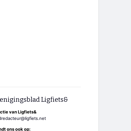
enigingsblad Ligfiets&
tie van Ligfiets&
redacteur@ligfiets.net
ndt ons ook op: