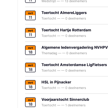
11
Wedstrijd
—
—
13 deelnemers
Toertocht AlmereLiggers
mrt
11
Toertocht
—
—
0 deelnemers
Toertocht Hartje Rotterdam
mrt
11
Toertocht
—
—
0 deelnemers
Algemene ledenvergadering NVHPV
mrt
18
Themadag
—
—
0 deelnemers
Toertocht Amsterdamse LigFietsers
mrt
18
Toertocht
—
—
0 deelnemers
HSL in Pijnacker
mrt
18
Toertocht
—
—
0 deelnemers
Voorjaarstocht Sinnerclub
mrt
18
Toertocht
—
—
1 deelnemers