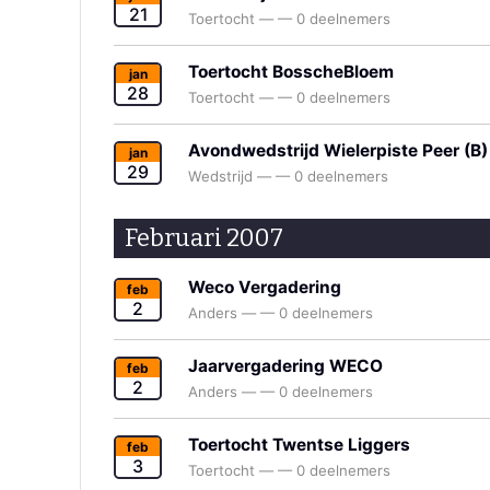
21
Toertocht
—
—
0 deelnemers
Toertocht BosscheBloem
jan
28
Toertocht
—
—
0 deelnemers
Avondwedstrijd Wielerpiste Peer (B)
jan
29
Wedstrijd
—
—
0 deelnemers
Februari 2007
Weco Vergadering
feb
2
Anders
—
—
0 deelnemers
Jaarvergadering WECO
feb
2
Anders
—
—
0 deelnemers
Toertocht Twentse Liggers
feb
3
Toertocht
—
—
0 deelnemers