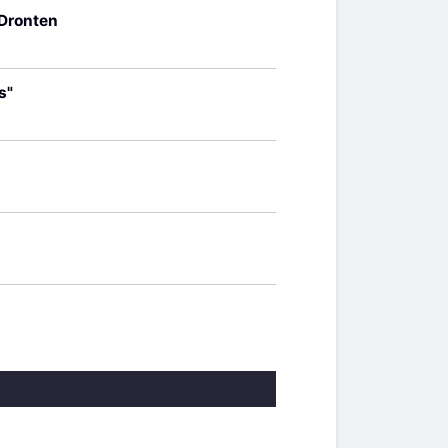
 Dronten
s"