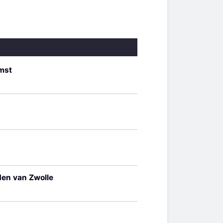
omst
den van Zwolle