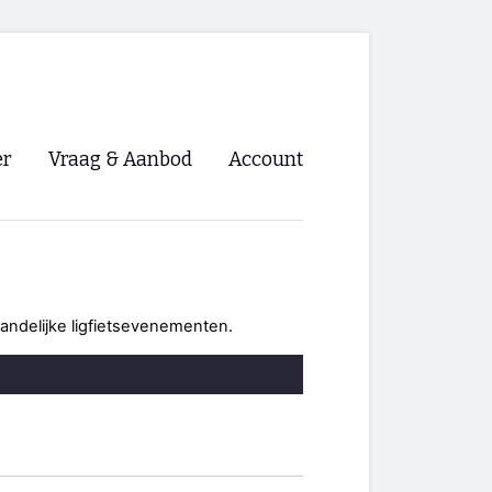
er
Vraag & Aanbod
Account
Inloggen
Registreren
ng NVHPV
landelijke ligfietsevenementen.
nigingen
ino 🡺
s.nl 🡺