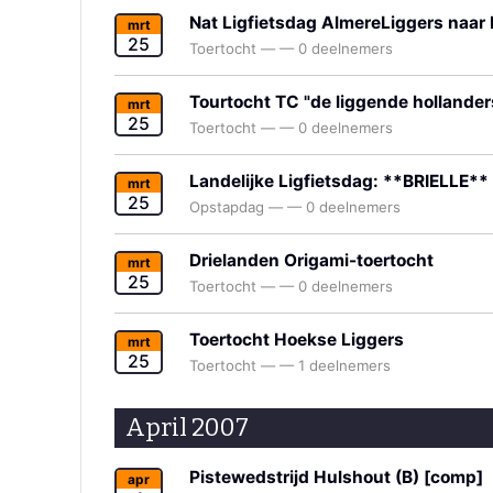
Nat Ligfietsdag AlmereLiggers naar
mrt
25
Toertocht
—
—
0 deelnemers
Tourtocht TC "de liggende hollander
mrt
25
Toertocht
—
—
0 deelnemers
Landelijke Ligfietsdag: **BRIELLE**
mrt
25
Opstapdag
—
—
0 deelnemers
Drielanden Origami-toertocht
mrt
25
Toertocht
—
—
0 deelnemers
Toertocht Hoekse Liggers
mrt
25
Toertocht
—
—
1 deelnemers
April 2007
Pistewedstrijd Hulshout (B) [comp]
apr