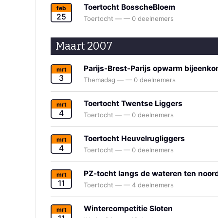
Toertocht BosscheBloem
feb
25
Toertocht
—
—
0 deelnemers
Maart 2007
Parijs-Brest-Parijs opwarm bijeenk
mrt
3
Themadag
—
—
0 deelnemers
Toertocht Twentse Liggers
mrt
4
Toertocht
—
—
0 deelnemers
Toertocht Heuvelrugliggers
mrt
4
Toertocht
—
—
0 deelnemers
PZ-tocht langs de wateren ten noor
mrt
11
Toertocht
—
—
4 deelnemers
Wintercompetitie Sloten
mrt