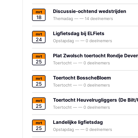
Discussie-ochtend wedstrijden
mrt
18
Themadag
—
—
14 deelnemers
Ligfietsdag bij ELFiets
mrt
24
Opstapdag
—
—
0 deelnemers
Plat Zwolsch toertocht Rondje Deven
mrt
25
Toertocht
—
—
0 deelnemers
Toertocht BosscheBloem
mrt
25
Toertocht
—
—
0 deelnemers
Toertocht Heuvelrugliggers (De Bilt/
mrt
25
Toertocht
—
—
0 deelnemers
Landelijke ligfietsdag
mrt
25
Opstapdag
—
—
0 deelnemers