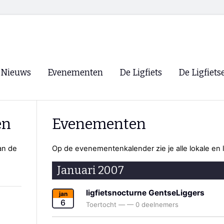
Nieuws
Evenementen
De Ligfiets
De Ligfiets
Voorpagina
Evenementen
Fietsen
Overzicht
en
Evenementen
Archief
Winkels
WK Ligfietsen 2026
Ligfietsvereningi
an de
Op de evenementenkalender zie je alle lokale en 
RSS
Lokale Fietsvere
Januari 2007
Paastreffen
CycleVision
EHPVA & EuSup
ligfietsnocturne GentseLiggers
jan
6
Toertocht
—
—
0 deelnemers
Oliebollentocht
Forum ligfietser