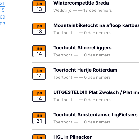
Wintercompetitie Breda
21
jan
13
15
Wedstrijd
—
—
13 deelnemers
09
03
Mountainbiketocht na afloop kartba
jan
13
Toertocht
—
—
0 deelnemers
Toertocht AlmereLiggers
jan
14
Toertocht
—
—
0 deelnemers
Toertocht Hartje Rotterdam
jan
14
Toertocht
—
—
0 deelnemers
UITGESTELD!!! Plat Zwolsch / Plat me
jan
14
Toertocht
—
—
0 deelnemers
Toertocht Amsterdamse LigFietsers
jan
21
Toertocht
—
—
0 deelnemers
HSL in Pijnacker
jan