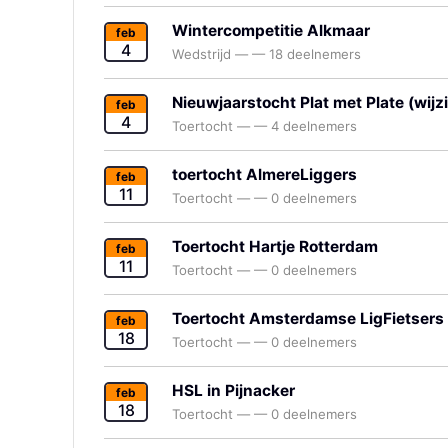
Wintercompetitie Alkmaar
feb
4
Wedstrijd
—
—
18 deelnemers
Nieuwjaarstocht Plat met Plate (wijz
feb
4
Toertocht
—
—
4 deelnemers
toertocht AlmereLiggers
feb
11
Toertocht
—
—
0 deelnemers
Toertocht Hartje Rotterdam
feb
11
Toertocht
—
—
0 deelnemers
Toertocht Amsterdamse LigFietsers
feb
18
Toertocht
—
—
0 deelnemers
HSL in Pijnacker
feb
18
Toertocht
—
—
0 deelnemers