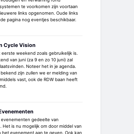
voudigen en verwarring rond
e-systemen te voorkomen zijn voortaan
nieuwere links opgenomen. Oude links
nde pagina nog eventjes beschikbaar.
n Cycle Vision
t eerste weekend zoals gebruikelijk is.
d van juni (za 9 en zo 10 juni) zal
laatsvinden. Noteer het in je agenda.
bekend zijn zullen we er melding van
middels vast, ook de RDW baan heeft
md.
j Evenementen
het evenementen gedeelte van
id. Het is nu mogelijk om door middel van
an het evenement aan te geven. Ook kan