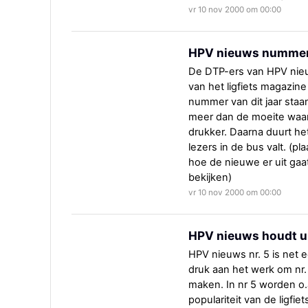
vr 10 nov 2000 om 00:00
HPV nieuws nummer 
De DTP-ers van HPV nieu
van het ligfiets magazine
nummer van dit jaar staan
meer dan de moeite waard
drukker. Daarna duurt he
lezers in de bus valt. (p
hoe de nieuwe er uit gaat
bekijken)
vr 10 nov 2000 om 00:00
HPV nieuws houdt u
HPV nieuws nr. 5 is net e
druk aan het werk om nr. 
maken. In nr 5 worden o
populariteit van de ligfie