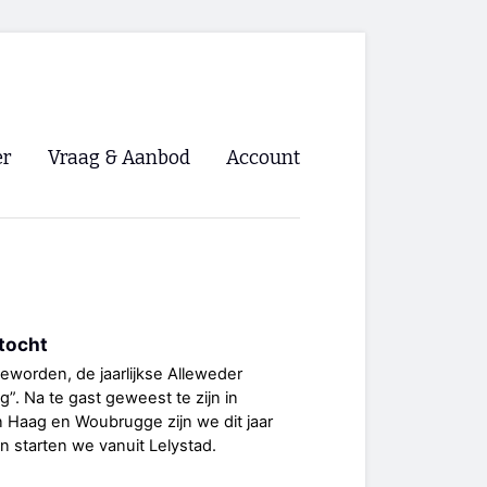
er
Vraag & Aanbod
Account
Inloggen
Registreren
ng NVHPV
ntocht
nigingen
 geworden, de jaarlijkse Alleweder
”. Na te gast geweest te zijn in
ino 🡺
 Haag en Woubrugge zijn we dit jaar
n starten we vanuit Lelystad.
s.nl 🡺