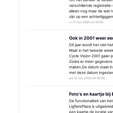
Om het beheer te vereen
verschillende registrati
alleen nog maar de wat 
zijn op een achterliggge
vr 17 nov 2000 om 00:00
Ook in 2001 weer ee
Dit jaar wordt het niet he
Maar in het tweede weeken
Cycle Vision 2001 gaan p
Zodra er meer gegevens 
maken.De datum staat in
met deze datum ingeste
wo 15 nov 2000 om 00:00
Foto's en kaartje bi
De functionaliteit van 
LigfietsPlaza is uitgebre
een kaartje de locatie v