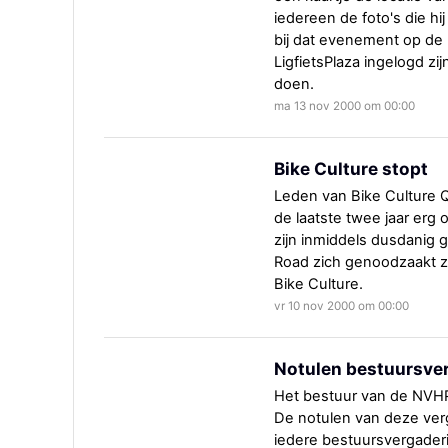
iedereen de foto's die hi
bij dat evenement op de 
LigfietsPlaza ingelogd z
doen.
ma 13 nov 2000 om 00:00
Bike Culture stopt
Leden van Bike Culture Q
de laatste twee jaar erg
zijn inmiddels dusdanig 
Road zich genoodzaakt zi
Bike Culture.
vr 10 nov 2000 om 00:00
Notulen bestuursve
Het bestuur van de NVH
De notulen van deze ver
iedere bestuursvergaderi