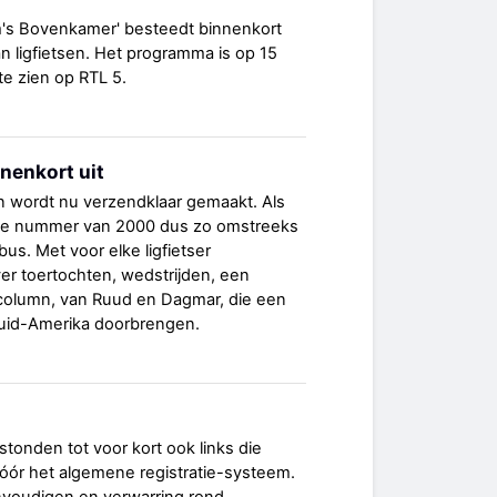
's Bovenkamer' besteedt binnenkort
n ligfietsen. Het programma is op 15
e zien op RTL 5.
nenkort uit
n wordt nu verzendklaar gemaakt. Als
atste nummer van 2000 dus zo omstreeks
us. Met voor elke ligfietser
ver toertochten, wedstrijden, een
 column, van Ruud en Dagmar, die een
n Zuid-Amerika doorbrengen.
'
stonden tot voor kort ook links die
vóór het algemene registratie-systeem.