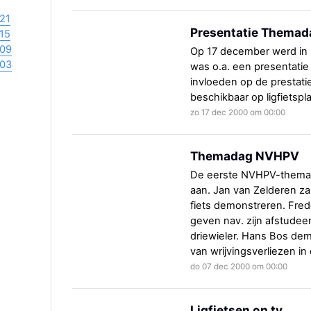
21
Presentatie Themad
15
09
Op 17 december werd in
03
was o.a. een presentatie
invloeden op de prestaties
beschikbaar op ligfietspl
zo 17 dec 2000 om 00:00
Themadag NVHPV
De eerste NVHPV-themad
aan. Jan van Zelderen zal
fiets demonstreren. Fred
geven nav. zijn afstudee
driewieler. Hans Bos dem
van wrijvingsverliezen in 
do 07 dec 2000 om 00:00
Ligfietsen op tv