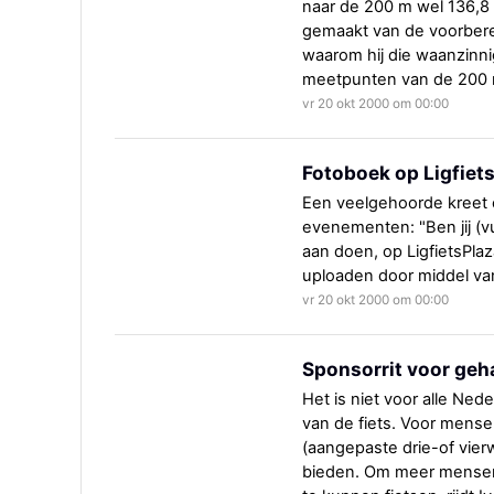
naar de 200 m wel 136,8 
gemaakt van de voorbere
waarom hij die waanzinnig
meetpunten van de 200 m
vr 20 okt 2000 om 00:00
Fotoboek op Ligfiet
Een veelgehoorde kreet o
evenementen: "Ben jij (vu
aan doen, op LigfietsPlaz
uploaden door middel va
vr 20 okt 2000 om 00:00
Sponsorrit voor geh
Het is niet voor alle Ne
van de fiets. Voor mense
(aangepaste drie-of vierw
bieden. Om meer mensen