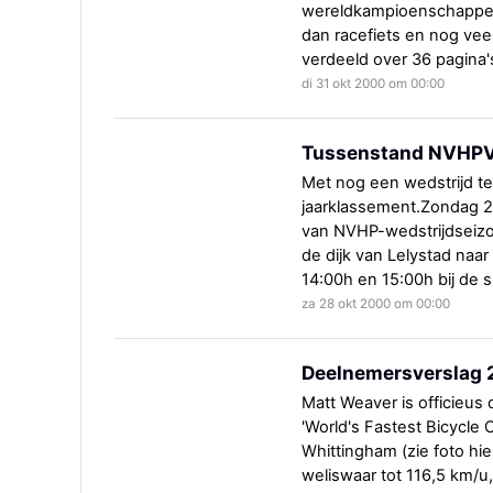
wereldkampioenschappen 
dan racefiets en nog veel
verdeeld over 36 pagina'
di 31 okt 2000 om 00:00
Tussenstand NVHPV
Met nog een wedstrijd t
jaarklassement.Zondag 29 
van NVHP-wedstrijdseizoe
de dijk van Lelystad naar
14:00h en 15:00h bij de sl
za 28 okt 2000 om 00:00
Deelnemersverslag 
Matt Weaver is officieus 
'World's Fastest Bicycle
Whittingham (zie foto hi
weliswaar tot 116,5 km/u