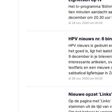
Het tv-programma 'Böhm
tien minuten aandacht aa
december om 20.30 uur t
di 28 nov 2000 om 00:00
HPV nieuws nr. 6 bin
HPV nieuws is gedrukt e
het goed is, ligt het la
9 december in je brievenb
interessante artikelen, o
testfiets en een nieuwe
sabbatical ligfietsjaar i
di 28 nov 2000 om 00:00
Nieuwe opzet 'Links
Op de pagina met 'Links' 
stammen uit de tijd van 