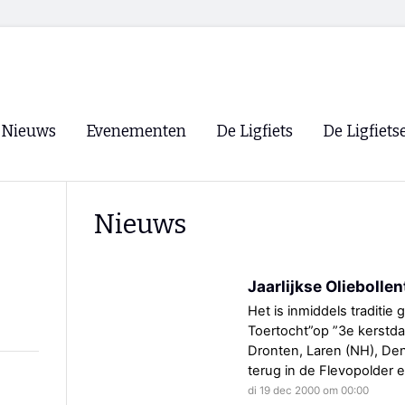
Nieuws
Evenementen
De Ligfiets
De Ligfiets
Voorpagina
Evenementen
Fietsen
Overzicht
Nieuws
Archief
Winkels
WK Ligfietsen 2026
Ligfietsvereningi
RSS
Jaarlijkse Oliebolle
Lokale Fietsvere
Paastreffen
Het is inmiddels traditie
Toertocht”op ”3e kerstdag
CycleVision
EHPVA & EuSup
Dronten, Laren (NH), Den
terug in de Flevopolder e
Oliebollentocht
Forum ligfietser
di 19 dec 2000 om 00:00