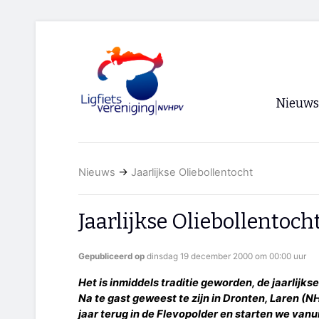
Nieuws
Voorpagi
Nieuws
→
Jaarlijkse Oliebollentocht
Archief
RSS
Jaarlijkse Oliebollentoch
Gepubliceerd op
dinsdag 19 december 2000 om 00:00 uur
Het is inmiddels traditie geworden, de jaarlijk
Na te gast geweest te zijn in Dronten, Laren (
jaar terug in de Flevopolder en starten we vanui