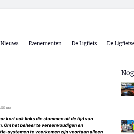
Nieuws
Evenementen
De Ligfiets
De Ligfiets
Voorpagina
Evenementen
Fietsen
Overzicht
Nog
Archief
Winkels
WK Ligfietsen 2026
Ligfietsvereningi
RSS
'
Lokale Fietsvere
Paastreffen
:00 uur
CycleVision
EHPVA & EuSup
or kort ook links die stammen uit de tijd van
m. Om het beheer te vereenvoudigen en
Oliebollentocht
Forum ligfietser
atie-systemen te voorkomen zijn voortaan alleen