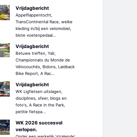
Vrijdagbericht
Appelflappentocht,
TransContinental Race, welke
kleding in/bij een velomobiel,
blote voetenpedaal...
Vrijdagbericht
Betuwe treffen, Yaïr,
Championnats du Monde de
Vélocouchés, Bidons, Laidback
Bike Report, A Rac...
Vrijdagbericht
WK Ligfietsen uitslagen,
disciplines, sfeer, blogs en
foto's, A Race in the Park,
petitie fietspa...
WK 2026 succesvol
verlopen.
Onder een werkelijk ‘stralende’