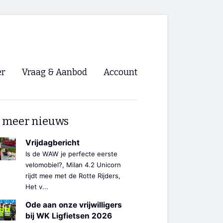
er
Vraag & Aanbod
Account
Inloggen
 meer nieuws
Registreren
ng NVHPV
Vrijdagbericht
Is de WAW je perfecte eerste
nigingen
velomobiel?, Milan 4.2 Unicorn
rijdt mee met de Rotte Rijders,
Het v...
ino 🡺
Ode aan onze vrijwilligers
s.nl 🡺
bij WK Ligfietsen 2026