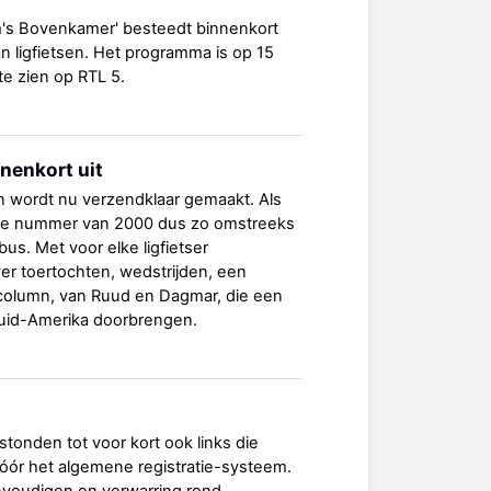
's Bovenkamer' besteedt binnenkort
n ligfietsen. Het programma is op 15
e zien op RTL 5.
nenkort uit
n wordt nu verzendklaar gemaakt. Als
atste nummer van 2000 dus zo omstreeks
us. Met voor elke ligfietser
ver toertochten, wedstrijden, een
 column, van Ruud en Dagmar, die een
n Zuid-Amerika doorbrengen.
'
stonden tot voor kort ook links die
vóór het algemene registratie-systeem.