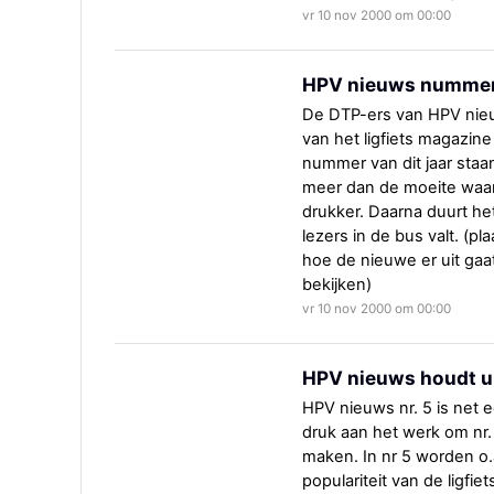
vr 10 nov 2000 om 00:00
HPV nieuws nummer 
De DTP-ers van HPV nieu
van het ligfiets magazine
nummer van dit jaar staan
meer dan de moeite waard
drukker. Daarna duurt he
lezers in de bus valt. (p
hoe de nieuwe er uit gaat
bekijken)
vr 10 nov 2000 om 00:00
HPV nieuws houdt u
HPV nieuws nr. 5 is net e
druk aan het werk om nr. 
maken. In nr 5 worden o
populariteit van de ligfie