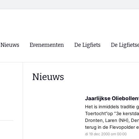
Nieuws
Evenementen
De Ligfiets
De Ligfiets
Voorpagina
Evenementen
Fietsen
Overzicht
Nieuws
Archief
Winkels
WK Ligfietsen 2026
Ligfietsvereningi
RSS
Jaarlijkse Oliebolle
Lokale Fietsvere
Paastreffen
Het is inmiddels traditie
Toertocht”op ”3e kerstdag
CycleVision
EHPVA & EuSup
Dronten, Laren (NH), Den
terug in de Flevopolder e
Oliebollentocht
Forum ligfietser
di 19 dec 2000 om 00:00