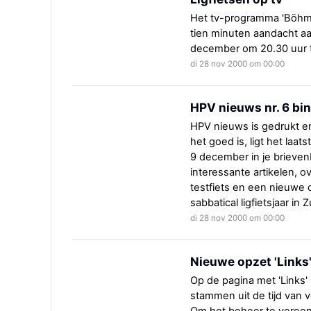
Het tv-programma 'Böhm
tien minuten aandacht aa
december om 20.30 uur t
di 28 nov 2000 om 00:00
HPV nieuws nr. 6 bin
HPV nieuws is gedrukt e
het goed is, ligt het la
9 december in je brievenb
interessante artikelen, o
testfiets en een nieuwe
sabbatical ligfietsjaar i
di 28 nov 2000 om 00:00
Nieuwe opzet 'Links
Op de pagina met 'Links' 
stammen uit de tijd van 