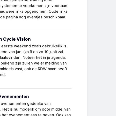
voudigen en verwarring rond
e-systemen te voorkomen zijn voortaan
nieuwere links opgenomen. Oude links
nde pagina nog eventjes beschikbaar.
n Cycle Vision
t eerste weekend zoals gebruikelijk is.
d van juni (za 9 en zo 10 juni) zal
laatsvinden. Noteer het in je agenda.
bekend zijn zullen we er melding van
middels vast, ook de RDW baan heeft
md.
j Evenementen
het evenementen gedeelte van
id. Het is nu mogelijk om door middel van
an het evenement aan te geven. Ook kan