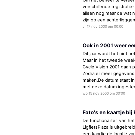
Om het beheer te vereen
verschillende registrati
alleen nog maar de wat 
zijn op een achterliggge
vr 17 nov 2000 om 00:00
Ook in 2001 weer ee
Dit jaar wordt het niet he
Maar in het tweede weeken
Cycle Vision 2001 gaan p
Zodra er meer gegevens 
maken.De datum staat in
met deze datum ingeste
wo 15 nov 2000 om 00:00
Foto's en kaartje bi
De functionaliteit van 
LigfietsPlaza is uitgebre
een kaartje de locatie v