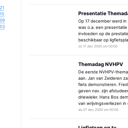
21
Presentatie Themad
15
09
Op 17 december werd in
03
was o.a. een presentatie
invloeden op de prestaties
beschikbaar op ligfietspl
zo 17 dec 2000 om 00:00
Themadag NVHPV
De eerste NVHPV-themad
aan. Jan van Zelderen zal
fiets demonstreren. Fred
geven nav. zijn afstudee
driewieler. Hans Bos dem
van wrijvingsverliezen in 
do 07 dec 2000 om 00:00
Ligfietsen op tv