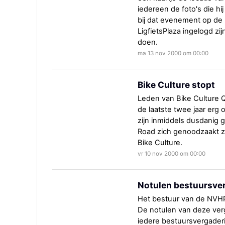
iedereen de foto's die hi
bij dat evenement op de 
LigfietsPlaza ingelogd z
doen.
ma 13 nov 2000 om 00:00
Bike Culture stopt
Leden van Bike Culture Q
de laatste twee jaar erg
zijn inmiddels dusdanig 
Road zich genoodzaakt zi
Bike Culture.
vr 10 nov 2000 om 00:00
Notulen bestuursve
Het bestuur van de NVH
De notulen van deze ver
iedere bestuursvergaderi