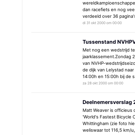
wereldkampioenschappen 
dan racefiets en nog veel
verdeeld over 36 pagina'
di 31 okt 2000 om 00:00
Tussenstand NVHPV
Met nog een wedstrijd t
jaarklassement.Zondag 29 
van NVHP-wedstrijdseizoe
de dijk van Lelystad naar
14:00h en 15:00h bij de sl
za 28 okt 2000 om 00:00
Deelnemersverslag 
Matt Weaver is officieus 
'World's Fastest Bicycle
Whittingham (zie foto hi
weliswaar tot 116,5 km/u