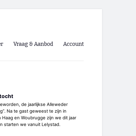
er
Vraag & Aanbod
Account
Inloggen
Registreren
ng NVHPV
ntocht
nigingen
 geworden, de jaarlijkse Alleweder
”. Na te gast geweest te zijn in
ino 🡺
 Haag en Woubrugge zijn we dit jaar
n starten we vanuit Lelystad.
s.nl 🡺