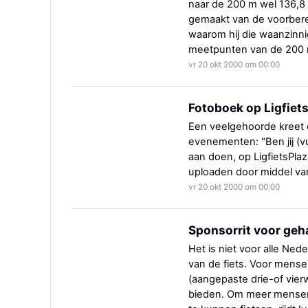
naar de 200 m wel 136,8 
gemaakt van de voorbere
waarom hij die waanzinnig
meetpunten van de 200 m
vr 20 okt 2000 om 00:00
Fotoboek op Ligfiet
Een veelgehoorde kreet o
evenementen: "Ben jij (vu
aan doen, op LigfietsPlaz
uploaden door middel va
vr 20 okt 2000 om 00:00
Sponsorrit voor geh
Het is niet voor alle Ne
van de fiets. Voor mense
(aangepaste drie-of vierw
bieden. Om meer mensen