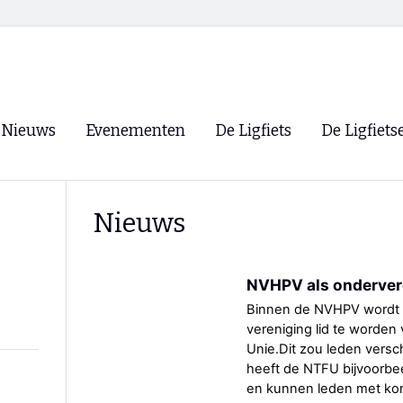
Nieuws
Evenementen
De Ligfiets
De Ligfiets
Voorpagina
Evenementen
Fietsen
Overzicht
Nieuws
Archief
Winkels
WK Ligfietsen 2026
Ligfietsvereningi
RSS
NVHPV als onderver
Lokale Fietsvere
Paastreffen
Binnen de NVHPV wordt d
vereniging lid te worden
CycleVision
EHPVA & EuSup
Unie.Dit zou leden versc
heeft de NTFU bijvoorbe
Oliebollentocht
Forum ligfietser
en kunnen leden met ko