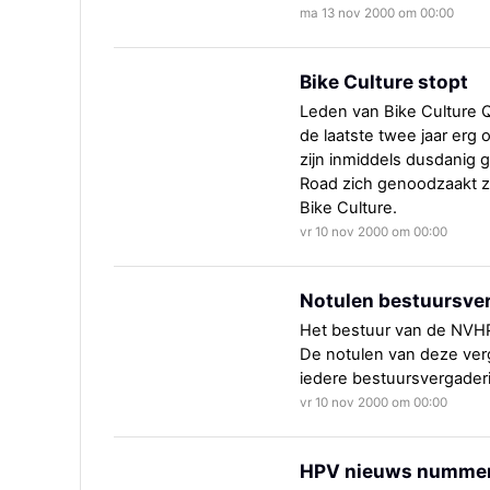
ma 13 nov 2000 om 00:00
Bike Culture stopt
Leden van Bike Culture Q
de laatste twee jaar erg
zijn inmiddels dusdanig 
Road zich genoodzaakt zi
Bike Culture.
vr 10 nov 2000 om 00:00
Notulen bestuursve
Het bestuur van de NVH
De notulen van deze ver
iedere bestuursvergaderi
vr 10 nov 2000 om 00:00
HPV nieuws nummer 