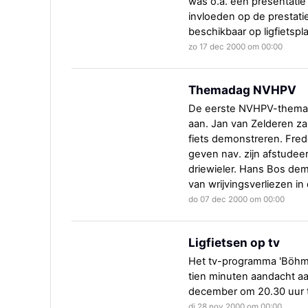
was o.a. een presentatie
invloeden op de prestaties
beschikbaar op ligfietspl
zo 17 dec 2000 om 00:00
Themadag NVHPV
De eerste NVHPV-themad
aan. Jan van Zelderen zal
fiets demonstreren. Fred
geven nav. zijn afstudee
driewieler. Hans Bos dem
van wrijvingsverliezen in 
do 07 dec 2000 om 00:00
Ligfietsen op tv
Het tv-programma 'Böhm
tien minuten aandacht aa
december om 20.30 uur t
di 28 nov 2000 om 00:00