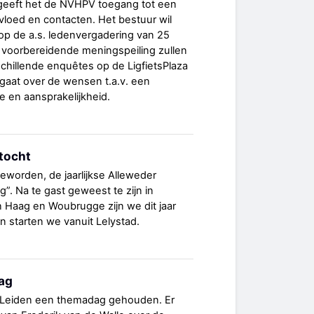
geeft het de NVHPV toegang tot een
nvloed en contacten. Het bestuur wil
op de a.s. ledenvergadering van 25
s voorbereidende meningspeiling zullen
hillende enquêtes op de LigfietsPlaza
 gaat over de wensen t.a.v. een
 en aansprakelijkheid.
ntocht
 geworden, de jaarlijkse Alleweder
”. Na te gast geweest te zijn in
 Haag en Woubrugge zijn we dit jaar
n starten we vanuit Lelystad.
ag
 Leiden een themadag gehouden. Er