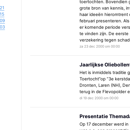
toertochten. Bovendien 
21
grote bron van kennis, i
15
haar ideeën hieromtrent 
09
februari presenteren. Al
03
er komende periode versc
te vinden zijn. De eerste
verzekering tegen schade
za 23 dec 2000 om 00:00
Jaarlijkse Oliebolle
Het is inmiddels traditie
Toertocht”op ”3e kerstdag
Dronten, Laren (NH), Den
terug in de Flevopolder e
di 19 dec 2000 om 00:00
Presentatie Themad
Op 17 december werd in