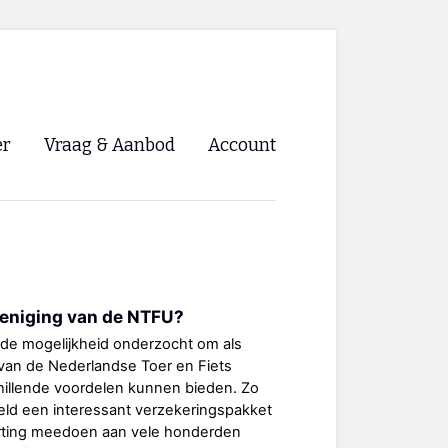
er
Vraag & Aanbod
Account
Inloggen
Registreren
ng NVHPV
eniging van de NTFU?
nigingen
e mogelijkheid onderzocht om als
 van de Nederlandse Toer en Fiets
ino 🡺
hillende voordelen kunnen bieden. Zo
eld een interessant verzekeringspakket
s.nl 🡺
rting meedoen aan vele honderden