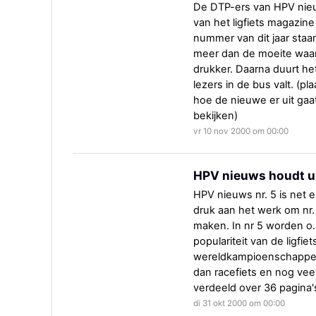
De DTP-ers van HPV nieu
van het ligfiets magazine
nummer van dit jaar staan
meer dan de moeite waard
drukker. Daarna duurt he
lezers in de bus valt. (p
hoe de nieuwe er uit gaat
bekijken)
vr 10 nov 2000 om 00:00
HPV nieuws houdt u
HPV nieuws nr. 5 is net e
druk aan het werk om nr. 
maken. In nr 5 worden o
populariteit van de ligfie
wereldkampioenschappen 
dan racefiets en nog veel
verdeeld over 36 pagina'
di 31 okt 2000 om 00:00