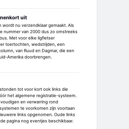
nenkort uit
n wordt nu verzendklaar gemaakt. Als
atste nummer van 2000 dus zo omstreeks
us. Met voor elke ligfietser
ver toertochten, wedstrijden, een
 column, van Ruud en Dagmar, die een
n Zuid-Amerika doorbrengen.
'
stonden tot voor kort ook links die
vóór het algemene registratie-systeem.
voudigen en verwarring rond
e-systemen te voorkomen zijn voortaan
nieuwere links opgenomen. Oude links
nde pagina nog eventjes beschikbaar.