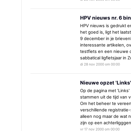
HPV nieuws nr. 6 bin
HPV nieuws is gedrukt e
het goed is, ligt het la
9 december in je brievenb
interessante artikelen, o
testfiets en een nieuwe
sabbatical ligfietsjaar i
di 28 nov 2000 om 00:00
Nieuwe opzet 'Links
Op de pagina met 'Links' 
stammen uit de tijd van 
Om het beheer te vereen
verschillende registrati
alleen nog maar de wat 
zijn op een achterliggge
vr 17 nov 2000 om 00:00