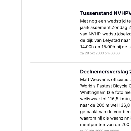
Tussenstand NVHPV
Met nog een wedstrijd t
jaarklassement.Zondag 29 
van NVHP-wedstrijdseizoe
de dijk van Lelystad naar
14:00h en 15:00h bij de sl
za 28 okt 2000 om 00:00
Deelnemersverslag 
Matt Weaver is officieus 
'World's Fastest Bicycle
Whittingham (zie foto hi
weliswaar tot 116,5 km/u
naar de 200 m wel 136,8 
gemaakt van de voorbere
waarom hij die waanzinnig
meetpunten van de 200 m