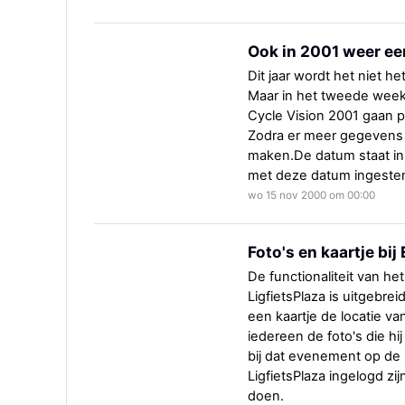
Ook in 2001 weer ee
Dit jaar wordt het niet he
Maar in het tweede weeken
Cycle Vision 2001 gaan p
Zodra er meer gegevens 
maken.De datum staat in
met deze datum ingeste
wo 15 nov 2000 om 00:00
Foto's en kaartje bi
De functionaliteit van 
LigfietsPlaza is uitgebre
een kaartje de locatie v
iedereen de foto's die hi
bij dat evenement op de 
LigfietsPlaza ingelogd z
doen.