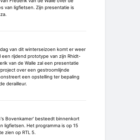
 van Frederik van de Walle over de
 van ligfietsen. Zijn presentatie is
aza.
ag van dit winterseizoen komt er weer
 een rijdend prototype van zijn Rhidt-
erik van de Walle zal een presentatie
rproject over een gestroomlijnde
onstreert een opstelling ter bepaling
de derailleur.
's Bovenkamer' besteedt binnenkort
n ligfietsen. Het programma is op 15
e zien op RTL 5.