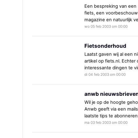
Een bespreking van een 
fiets, een voorbeschouw
magazine en natuurlijk vee
wo 05 feb 2003 om 00:00
Fietsonderhoud
Laatst gaven wij al een 
artikel op fiets.nl. Echter 
interessante dingen te v
di 04 feb 2003 om 00:00
anwb nieuwsbrieve
Wil je op de hoogte geho
Anwb geeft via een mail
laatste tips te abonneren
ma 03 feb 2003 om 00:00