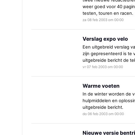
twee nieuwe redacteure
weer goed voor 40 pagin
testen, touren en racen.
za 08 feb 2003 om 00:00
Verslag expo velo
Een uitgebreid verslag v
zijn gepresenteerd is te 
uitgebreide bericht de te
vr 07 feb 2003 om 00:00
Warme voeten
In de winter worden de 
hulpmiddelen en oplossi
uitgebreide bericht.
do 06 feb 2003 om 00:00
Nieuwe versie bentr