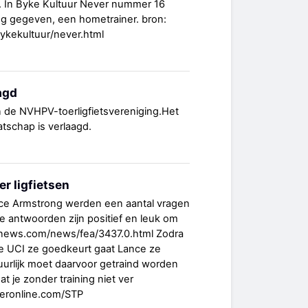
 In Byke Kultuur Never nummer 16
ng gegeven, een hometrainer. bron:
bykekultuur/never.html
agd
 de NVHPV-toerligfietsvereniging.Het
tschap is verlaagd.
r ligfietsen
nce Armstrong werden een aantal vragen
De antwoorden zijn positief en leuk om
onews.com/news/fea/3437.0.html Zodra
e UCI ze goedkeurt gaat Lance ze
tuurlijk moet daarvoor getraind worden
at je zonder training niet ver
eronline.com/STP