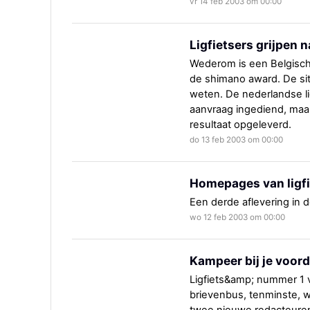
vr 14 feb 2003 om 00:00
Ligfietsers grijpen 
Wederom is een Belgisch i
de shimano award. De sit
weten. De nederlandse li
aanvraag ingediend, maar 
resultaat opgeleverd.
do 13 feb 2003 om 00:00
Homepages van ligfi
Een derde aflevering in 
wo 12 feb 2003 om 00:00
Kampeer bij je voord
Ligfiets&amp; nummer 1 
brievenbus, tenminste, 