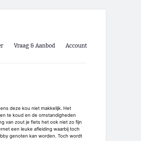
er
Vraag & Aanbod
Account
Inloggen
Registreren
ng NVHPV
nigingen
jdens deze kou niet makkelijk. Het
nsen te koud en de omstandigheden
ino 🡺
 van zout je fiets het ook niet zo fijn
ternet een leuke afleiding waarbij toch
s.nl 🡺
hobby genoten kan worden. Toch wordt