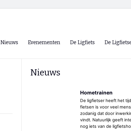
Nieuws
Evenementen
De Ligfiets
De Ligfiets
Voorpagina
Evenementen
Fietsen
Overzicht
Nieuws
Archief
Winkels
WK Ligfietsen 2026
Ligfietsvereningi
RSS
Hometrainen
Lokale Fietsvere
Paastreffen
De ligfietser heeft het ti
fietsen is voor veel me
CycleVision
EHPVA & EuSup
zodanig dat door inwerking
vindt. Natuurlijk geeft in
Oliebollentocht
Forum ligfietser
nog iets van de ligfiets