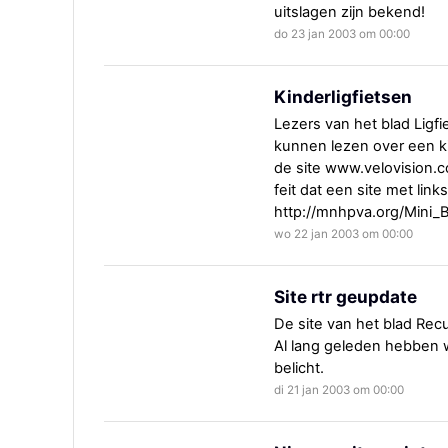
uitslagen zijn bekend!
do 23 jan 2003 om 00:00
Kinderligfietsen
Lezers van het blad Ligfi
kunnen lezen over een ki
de site www.velovision.c
feit dat een site met link
http://mnhpva.org/Mini_B
wo 22 jan 2003 om 00:00
Site rtr geupdate
De site van het blad Re
Al lang geleden hebben wi
belicht.
di 21 jan 2003 om 00:00