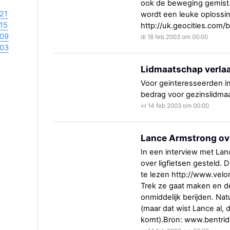
ook de beweging gemist.
21
wordt een leuke oplossi
15
http://uk.geocities.com/
09
di 18 feb 2003 om 00:00
03
Lidmaatschap verla
Voor geinteresseerden in
bedrag voor gezinslidmaa
vr 14 feb 2003 om 00:00
Lance Armstrong ove
In een interview met La
over ligfietsen gesteld. 
te lezen http://www.vel
Trek ze gaat maken en d
onmiddelijk berijden. Na
(maar dat wist Lance al, d
komt).Bron: www.bentrid