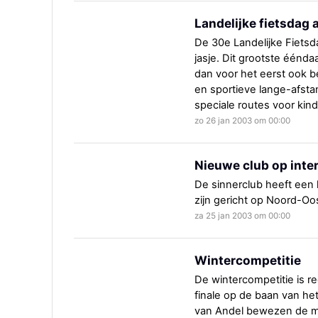
Landelijke fietsdag 
De 30e Landelijke Fietsd
jasje. Dit grootste éénd
dan voor het eerst ook b
en sportieve lange-afstan
speciale routes voor ki
zo 26 jan 2003 om 00:00
Nieuwe club op inter
De sinnerclub heeft een k
zijn gericht op Noord-Oo
za 25 jan 2003 om 00:00
Wintercompetitie
De wintercompetitie is r
finale op de baan van he
van Andel bewezen de mee