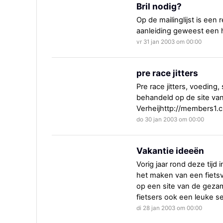
Bril nodig?
Op de mailinglijst is ee
aanleiding geweest een he
vr 31 jan 2003 om 00:00
pre race jitters
Pre race jitters, voeding
behandeld op de site van
Verheijhttp://members1.c
do 30 jan 2003 om 00:00
Vakantie ideeën
Vorig jaar rond deze tijd
het maken van een fiets
op een site van de geza
fietsers ook een leuke ser
di 28 jan 2003 om 00:00