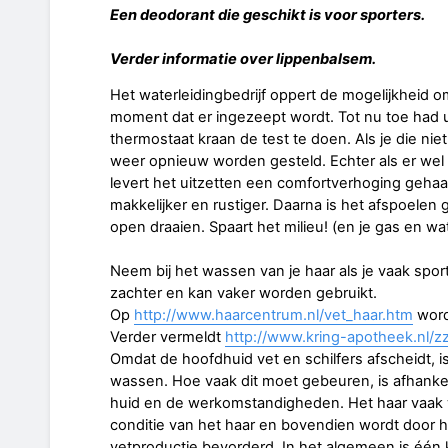
Een deodorant die geschikt is voor sporters.
Verder informatie over lippenbalsem.
Het waterleidingbedrijf oppert de mogelijkheid o
moment dat er ingezeept wordt. Tot nu toe had 
thermostaat kraan de test te doen. Als je die ni
weer opnieuw worden gesteld. Echter als er wel 
levert het uitzetten een comfortverhoging gehaa
makkelijker en rustiger. Daarna is het afspoele
open draaien. Spaart het milieu! (en je gas en wa
Neem bij het wassen van je haar als je vaak spo
zachter en kan vaker worden gebruikt.
Op
http://www.haarcentrum.nl/vet_haar.htm
word
Verder vermeldt
http://www.kring-apotheek.nl/z
Omdat de hoofdhuid vet en schilfers afscheidt, is
wassen. Hoe vaak dit moet gebeuren, is afhankeli
huid en de werkomstandigheden. Het haar vaak w
conditie van het haar en bovendien wordt door 
vetproductie bevorderd. In het algemeen is één