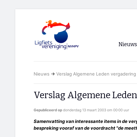
Nieuws
Voorpagi
Nieuws
→
Verslag Algemene Leden vergadering
Archief
RSS
Verslag Algemene Leden
Gepubliceerd op
donderdag 13 maart 2003 om 00:00 uur
Samenvatting van interessante items in de ver
bespreking vooraf van de voordracht "de meetfi