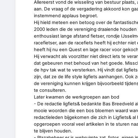
Allereerst vond de wisseling van bestuur plaats,
aan. De vraag of de vergadering akkoord kon ga
instemmend applaus begroet.
Hij hield meteen een betoog over de fantastische
2000 leden die de vereniging draaiende houden z
enthousiast lange afstand fietser, rondje IJssel
racefietser, aan de racefiets heeft hij echter ni
heeft hij nu een Quest en lage racer voor gekoch
Hij verwacht als voorzitter niet direct iets te ver
dat gebeuren met behoud van het goede. Missch
de hpv tak wat te versterken. Hij vindt dat ligfie
zijn, dat ze de life style ligfiets aanhangen. Ook 
de vereniging kunnen krijgen bijvoorbeeld tijde
te consulteren.
Later kwamen de werkgroepen aan bod
- De redactie ligfiets& bedankte Bas Breedveld al
mooie woorden die een bos bloemen waard waren
redactieleden bijgekomen die zich in Ligfiets& a
opgeroepen vooral veel artikelen in te sturen na
te blijven houden.
- Plazabeheer er is webruimte zat, fotos, eigen i