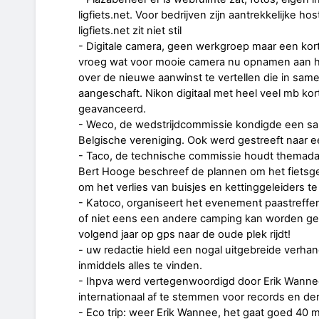
ligfiets.net. Voor bedrijven zijn aantrekkelijke 
ligfiets.net zit niet stil
- Digitale camera, geen werkgroep maar een ko
vroeg wat voor mooie camera nu opnamen aan he
over de nieuwe aanwinst te vertellen die in sam
aangeschaft. Nikon digitaal met heel veel mb ko
geavanceerd.
- Weco, de wedstrijdcommissie kondigde een 
Belgische vereniging. Ook werd gestreeft naar 
- Taco, de technische commissie houdt themada
Bert Hooge beschreef de plannen om het fietsgevo
om het verlies van buisjes en kettinggeleiders 
- Katoco, organiseert het evenement paastreffen
of niet eens een andere camping kan worden gep
volgend jaar op gps naar de oude plek rijdt!
- uw redactie hield een nogal uitgebreide verhand
inmiddels alles te vinden.
- Ihpva werd vertegenwoordigd door Erik Wannee
internationaal af te stemmen voor records en der
- Eco trip: weer Erik Wannee, het gaat goed 40 