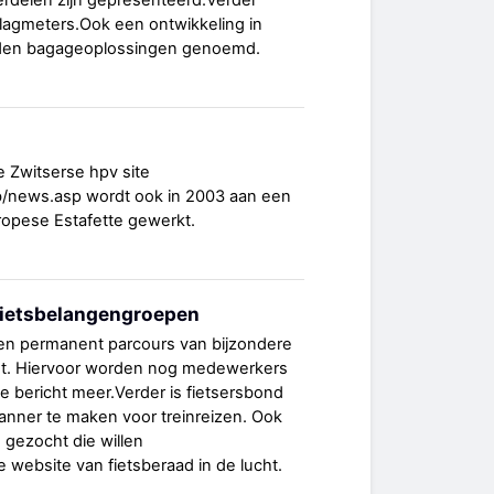
erdelen zijn gepresenteerd.Verder
slagmeters.Ook een ontwikkeling in
den bagageoplossingen genoemd.
e Zwitserse hpv site
/fb/news.asp wordt ook in 2003 aan een
ropese Estafette gewerkt.
fietsbelangengroepen
en permanent parcours van bijzondere
cht. Hiervoor worden nog medewerkers
e bericht meer.Verder is fietsersbond
lanner te maken voor treinreizen. Ook
gezocht die willen
 website van fietsberaad in de lucht.