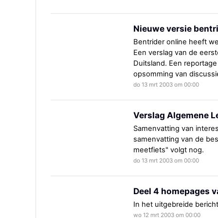
Nieuwe versie bentr
Bentrider online heeft w
Een verslag van de eerst
Duitsland. Een reportage
opsomming van discussies
do 13 mrt 2003 om 00:00
Verslag Algemene L
Samenvatting van interes
samenvatting van de bes
meetfiets" volgt nog.
do 13 mrt 2003 om 00:00
Deel 4 homepages va
In het uitgebreide bericht
wo 12 mrt 2003 om 00:00