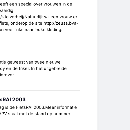
geeft een special over vrouwen in de
waardig
/~tc.verheij/Natuurlijk wil een vrouw er
gfiets, onderop de site http://zeuss.bva-
an veel links naar leuke kleding.
tatie geweest van twee nieuwe
dy en de triker. In het uitgebreide
ierover.
tsRAI 2003
g is de FietsRAI 2003.Meer informatie
HPV staat met de stand op nummer