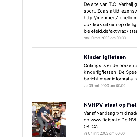
De site van T.C. Verheij 
sport. Zoals altijd lezens
http://members1.chello.nl
ook leuk uitzien op de li
bielefeld.de/aktivrad/ sta
ma 10 mrt 2003 om 00:00
Kinderligfietsen
Onlangs is er de presen
kinderligfietsen. De Spee
bericht meer informatie h
zo 09 mrt 2003 om 00:00
NVHPV staat op Fie
Vanaf vandaag t/m dinsda
op www.fietsrai.nlDe NV
08.042.
vr 07 mrt 2003 om 00:00