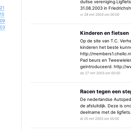
duitse vereniging.Ligfie
21
31.08.2003 in Friedrichs
15
vr 28 mrt 2003 om 00:00
09
03
Kinderen en fietsen
Op de site van T.C. Verh
kinderen het beste kunne
http://members1.chello.n
Pad beurs en Tweewieler
geintroduceerd. http://w
do 27 mrt 2003 om 00:00
Racen tegen een ste
De nederlandse Autoped f
de afsluitdijk. Deze is 
deelname met de ligfiets
di 25 mrt 2003 om 00:00