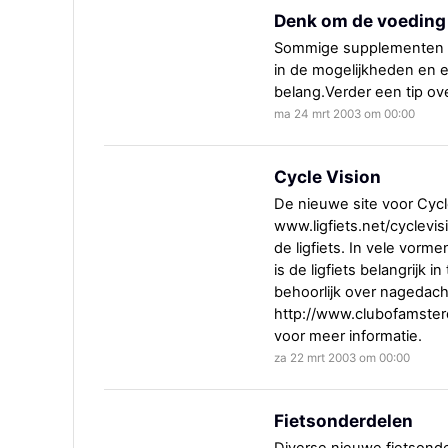
Denk om de voeding
Sommige supplementen zi
in de mogelijkheden en 
belang.Verder een tip over
ma 24 mrt 2003 om 00:00
Cycle Vision
De nieuwe site voor Cycle
www.ligfiets.net/cyclevisi
de ligfiets. In vele vorme
is de ligfiets belangrijk 
behoorlijk over nagedach
http://www.clubofamste
voor meer informatie.
za 22 mrt 2003 om 00:00
Fietsonderdelen