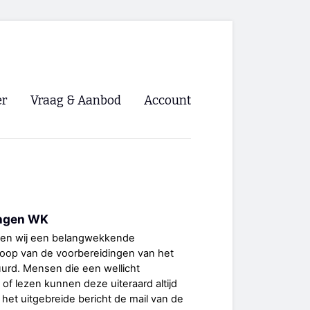
er
Vraag & Aanbod
Account
Inloggen
Registreren
ng NVHPV
ingen WK
nigingen
gen wij een belangwekkende
loop van de voorbereidingen van het
ino 🡺
urd. Mensen die een wellicht
 of lezen kunnen deze uiteraard altijd
s.nl 🡺
 het uitgebreide bericht de mail van de