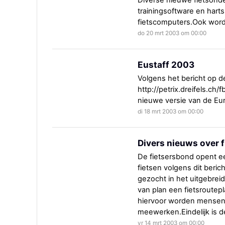
Diverse nieuwe fietsond
trainingsoftware en hart
fietscomputers.Ook wor
do 20 mrt 2003 om 00:00
Eustaff 2003
Volgens het bericht op d
http://petrix.dreifels.ch
nieuwe versie van de Eu
di 18 mrt 2003 om 00:00
Divers nieuws over 
De fietsersbond opent e
fietsen volgens dit beri
gezocht in het uitgebreid
van plan een fietsroutep
hiervoor worden mensen 
meewerken.Eindelijk is de
vr 14 mrt 2003 om 00:00