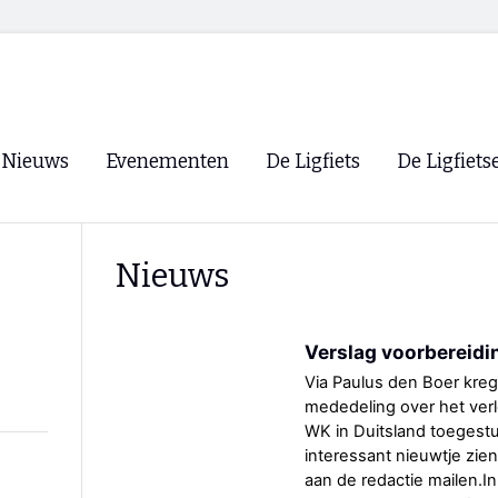
Nieuws
Evenementen
De Ligfiets
De Ligfiets
Voorpagina
Evenementen
Fietsen
Overzicht
Nieuws
Archief
Winkels
WK Ligfietsen 2026
Ligfietsvereningi
RSS
Verslag voorbereid
Lokale Fietsvere
Paastreffen
Via Paulus den Boer kre
mededeling over het ver
CycleVision
EHPVA & EuSup
WK in Duitsland toegestu
interessant nieuwtje zien
Oliebollentocht
Forum ligfietser
aan de redactie mailen.In