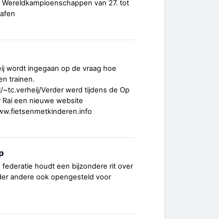
ts Wereldkampioenschappen van 27. tot
hafen
eij wordt ingegaan op de vraag hoe
n trainen.
l/~tc.verheij/Verder werd tijdens de Op
 Rai een nieuwe website
ww.fietsenmetkinderen.info
p
ederatie houdt een bijzondere rit over
onder andere ook opengesteld voor
.