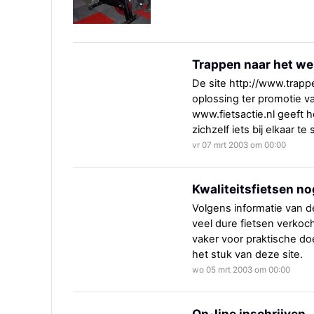
Trappen naar het we
De site http://www.trapp
oplossing ter promotie v
www.fietsactie.nl geeft 
zichzelf iets bij elkaar t
vr 07 mrt 2003 om 00:00
Kwaliteitsfietsen no
Volgens informatie van d
veel dure fietsen verkoc
vaker voor praktische doe
het stuk van deze site.
wo 05 mrt 2003 om 00:00
On-line inschrijven