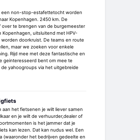
 een non-stop-estafettetocht worden
 naar Kopenhagen. 2450 km. De
ef over te brengen van de burgemeester
an Kopenhagen, uitsluitend met HPV-
l worden doorkruist. De teams en route
ellen, maar we zoeken voor enkele
ing. Rijd mee met deze fantastische en
je geinteresseerd bent om mee te
ij de yahoogroups via het uitgebreide
igfiets
en aan het fietsenen je wilt liever samen
 elkaar en je wilt de verhuurder,dealer of
 soortmomenten is het jammer dat je
igfiets kan lezen. Dat kan nudus wel. Een
za (waaronder het bedrijven gedeelte en