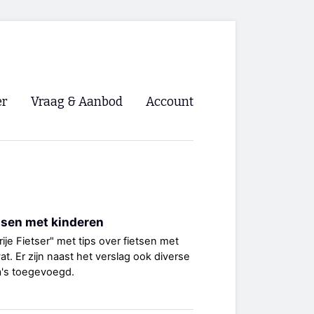
er
Vraag & Aanbod
Account
Inloggen
Registreren
ng NVHPV
etsen met kinderen
nigingen
rije Fietser" met tips over fietsen met
. Er zijn naast het verslag ook diverse
ino 🡺
a's toegevoegd.
s.nl 🡺