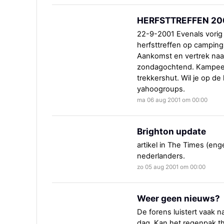
HERFSTTREFFEN 20
22-9-2001 Evenals vorig
herfsttreffen op campin
Aankomst en vertrek naa
zondagochtend. Kampeer i
trekkershut. Wil je op de 
yahoogroups.
ma 06 aug 2001 om 00:00
Brighton update
artikel in The Times (en
nederlanders.
zo 05 aug 2001 om 00:00
Weer geen nieuws?
De forens luistert vaak 
dag. Kan het regenpak thu