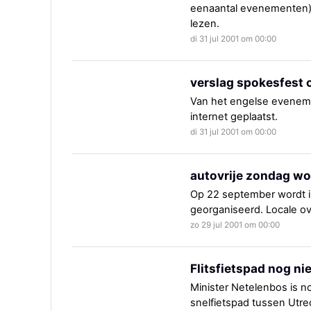
eenaantal evenementen) 
lezen.
di 31 jul 2001 om 00:00
verslag spokesfest o
Van het engelse eveneme
internet geplaatst.
di 31 jul 2001 om 00:00
autovrije zondag wo
Op 22 september wordt i
georganiseerd. Locale 
zo 29 jul 2001 om 00:00
Flitsfietspad nog ni
Minister Netelenbos is n
snelfietspad tussen Utre