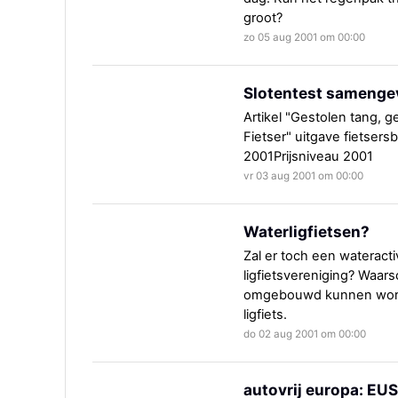
groot?
zo 05 aug 2001 om 00:00
Slotentest samenge
Artikel "Gestolen tang, ge
Fietser" uitgave fietsers
2001Prijsniveau 2001
vr 03 aug 2001 om 00:00
Waterligfietsen?
Zal er toch een wateract
ligfietsvereniging? Waarsc
omgebouwd kunnen word
ligfiets.
do 02 aug 2001 om 00:00
autovrij europa: EU