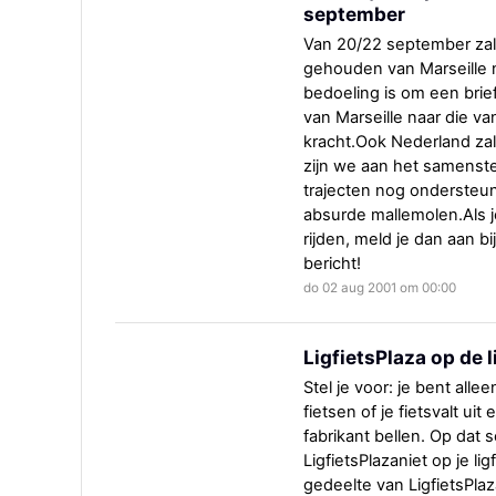
september
Van 20/22 september zal
gehouden van Marseille
bedoeling is om een bri
van Marseille naar die v
kracht.Ook Nederland za
zijn we aan het samenst
trajecten nog ondersteun
absurde mallemolen.Als 
rijden, meld je dan aan b
bericht!
do 02 aug 2001 om 00:00
LigfietsPlaza op de l
Stel je voor: je bent alle
fietsen of je fietsvalt uit
fabrikant bellen. Op dat
LigfietsPlazaniet op je l
gedeelte van LigfietsPla