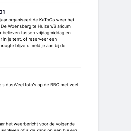
01
 jaar organiseert de KaToCo weer het
g De Woensberg te Huizen/Blaricum
r believen tussen vrijdagmiddag en
n je tent, of reserveer een
hoogte blijven: meld je aan bij de
gels dus)Veel foto's op de BBC met veel
naar het weerbericht voor de volgende
isblijven of is de kans op een bui erg