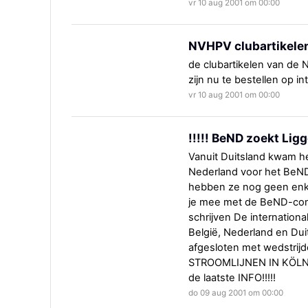
vr 10 aug 2001 om 00:00
NVHPV clubartikele
de clubartikelen van de 
zijn nu te bestellen op in
vr 10 aug 2001 om 00:00
!!!!! BeND zoekt Ligg
Vanuit Duitsland kwam he
Nederland voor het BeN
hebben ze nog geen enkel
je mee met de BeND-compe
schrijven De internationa
België, Nederland en Du
afgesloten met wedstrij
STROOMLIJNEN IN KÖLN
de laatste INFO!!!!!
do 09 aug 2001 om 00:00