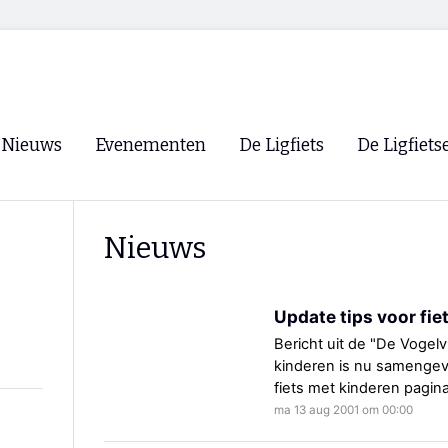
Nieuws
Evenementen
De Ligfiets
De Ligfiets
Voorpagina
Evenementen
Fietsen
Overzicht
Nieuws
Archief
Winkels
WK Ligfietsen 2026
Ligfietsvereningi
RSS
Update tips voor fi
Lokale Fietsvere
Paastreffen
Bericht uit de "De Vogelv
kinderen is nu samengevat
CycleVision
EHPVA & EuSup
fiets met kinderen pagin
ma 13 aug 2001 om 00:00
Oliebollentocht
Forum ligfietser