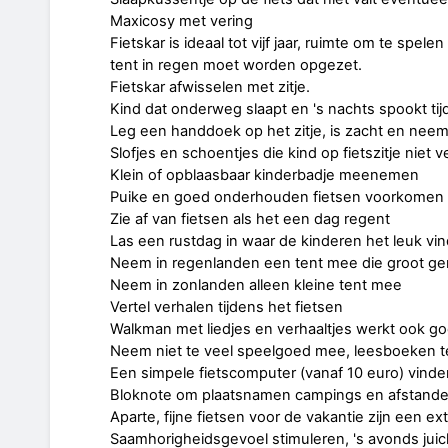
Maxicosy met vering
Fietskar is ideaal tot vijf jaar, ruimte om te spel
tent in regen moet worden opgezet.
Fietskar afwisselen met zitje.
Kind dat onderweg slaapt en 's nachts spookt ti
Leg een handdoek op het zitje, is zacht en neem
Slofjes en schoentjes die kind op fietszitje niet ve
Klein of opblaasbaar kinderbadje meenemen
Puike en goed onderhouden fietsen voorkomen
Zie af van fietsen als het een dag regent
Las een rustdag in waar de kinderen het leuk vi
Neem in regenlanden een tent mee die groot gen
Neem in zonlanden alleen kleine tent mee
Vertel verhalen tijdens het fietsen
Walkman met liedjes en verhaaltjes werkt ook g
Neem niet te veel speelgoed mee, leesboeken tek
Een simpele fietscomputer (vanaf 10 euro) vinde
Bloknote om plaatsnamen campings en afstande
Aparte, fijne fietsen voor de vakantie zijn een extr
Saamhorigheidsgevoel stimuleren, 's avonds juich