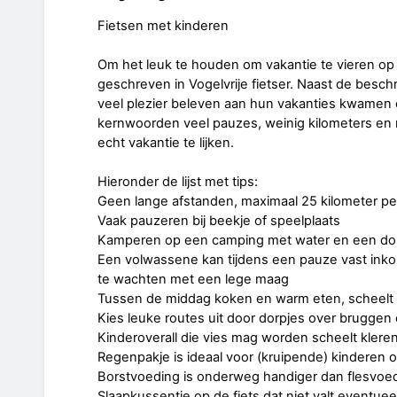
Fietsen met kinderen
Om het leuk te houden om vakantie te vieren op 
geschreven in Vogelvrije fietser. Naast de besc
veel plezier beleven aan hun vakanties kwamen er
kernwoorden veel pauzes, weinig kilometers en ni
echt vakantie te lijken.
Hieronder de lijst met tips:
Geen lange afstanden, maximaal 25 kilometer pe
Vaak pauzeren bij beekje of speelplaats
Kamperen op een camping met water en een dou
Een volwassene kan tijdens een pauze vast ink
te wachten met een lege maag
Tussen de middag koken en warm eten, scheelt
Kies leuke routes uit door dorpjes over bruggen
Kinderoverall die vies mag worden scheelt kler
Regenpakje is ideaal voor (kruipende) kinderen 
Borstvoeding is onderweg handiger dan flesvoe
Slaapkussentje op de fiets dat niet valt event