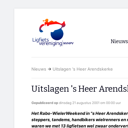
Nieuws
Voorpagi
Nieuws
→
Uitslagen 's Heer Arendskerke
Archief
RSS
Uitslagen 's Heer Arend
Gepubliceerd op
dinsdag 21 augustus 2001 om 00:00 uur
Het Rabo-WielerWeekend in "s Heer Arendskerk
steppers, tandems, handbikers wielrenners en n
waren we met 13 ligfietsen wel zwaar onderver