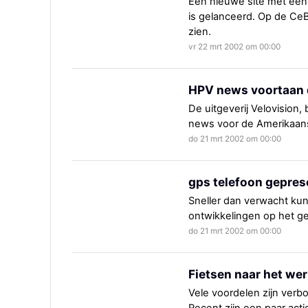
Een nieuwe site met een
is gelanceerd. Op de CeB
zien.
vr 22 mrt 2002 om 00:00
HPV news voortaan d
De uitgeverij Velovision,
news voor de Amerikaans
do 21 mrt 2002 om 00:00
gps telefoon gepres
Sneller dan verwacht ku
ontwikkelingen op het g
do 21 mrt 2002 om 00:00
Fietsen naar het we
Vele voordelen zijn verb