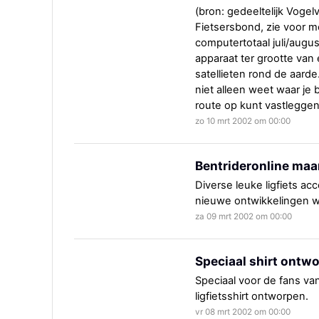
(bron: gedeeltelijk Vogelvr
Fietsersbond, zie voor m
computertotaal juli/augu
apparaat ter grootte van 
satellieten rond de aarde
niet alleen weet waar je 
route op kunt vastleggen
zo 10 mrt 2002 om 00:00
Bentrideronline maar
Diverse leuke ligfiets a
nieuwe ontwikkelingen wo
za 09 mrt 2002 om 00:00
Speciaal shirt ontw
Speciaal voor de fans va
ligfietsshirt ontworpen.
vr 08 mrt 2002 om 00:00