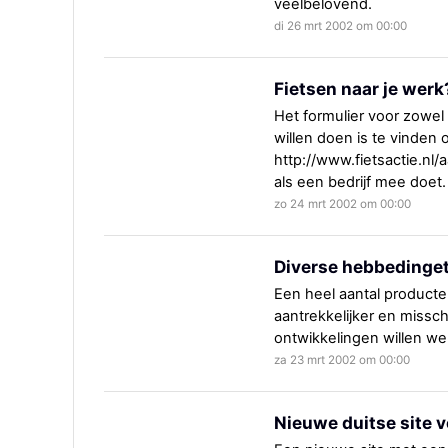
veelbelovend.
di 26 mrt 2002 om 00:00
Fietsen naar je werk
Het formulier voor zowel
willen doen is te vinden 
http://www.fietsactie.nl/
als een bedrijf mee doet.
zo 24 mrt 2002 om 00:00
Diverse hebbedingetj
Een heel aantal producte
aantrekkelijker en missc
ontwikkelingen willen we
za 23 mrt 2002 om 00:00
Nieuwe duitse site 