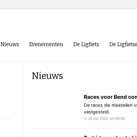
Nieuws
Evenementen
De Ligfiets
De Ligfiets
Voorpagina
Evenementen
Fietsen
Overzicht
Nieuws
Archief
Winkels
WK Ligfietsen 2026
Ligfietsvereningi
RSS
Races voor Bend co
Lokale Fietsvere
Paastreffen
De races die meetellen v
vastgesteld.
CycleVision
EHPVA & EuSup
vr 29 mrt 2002 om 00:00
Oliebollentocht
Forum ligfietser