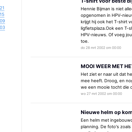
T-shirt voor beste bi
21
Hennie Bijman is niet alle
15
opgenomen in HPV-nieuws 
09
krijgt hij ook het T-shirt
03
ligfietsplaza.Ook een T-s
HPV-nieuws. Of voeg jouw
toe.
do 28 mrt 2002 om 00:00
MOOI WEER MET HE
Het ziet er naar uit dat 
mee heeft. Droog, en nog
we een mooie tocht die d
wo 27 mrt 2002 om 00:00
Nieuwe helm op ko
Een helm met ingebouwde 
planning. De foto's zoals