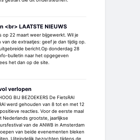
es gestart die dit ondersteunen.
fen <br> LAATSTE NIEUWS
s op 22 maart weer bijgewerkt. Wil je
an de extraatjes: geef je dan tijdig op.
 uitgebreide bericht.Op donderdag 28
nfo-bulletin naar het opgegeven
ees het dan op de site.
vol verlopen
HOOG BIJ BEZOEKERS De FietsRAl
RAl werd gehouden van 8 tot en met 12
l positieve reacties. Voor de eerste maal
t Nederlands grootste, jaarlijkse
eursfestival van de ANWB in Amsterdam
roepen van beide evenementen bleken
iten. Uiteindelijk bezochten tijdens de