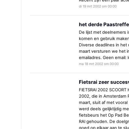
Recent zijn een paar acti
di 19 mrt 2002 om 00:00
het derde Paastref
De lijst met deelnemers i
komen en gebruik maken v
Diverse deadlines in het
maart versturen we het i
emailadres. Geen email: l
ma 18 mrt 2002 om 00:00
Fietsrai zeer succes
FlETSRAl 2002 SCOORT 
2002, die in Amsterdam 
maart, sluit af met voora
werd deels gelijktijdig me
fietsbeurs het Op Pad B
RAl gehouden. De doelg
goed op elkaar aan te slu