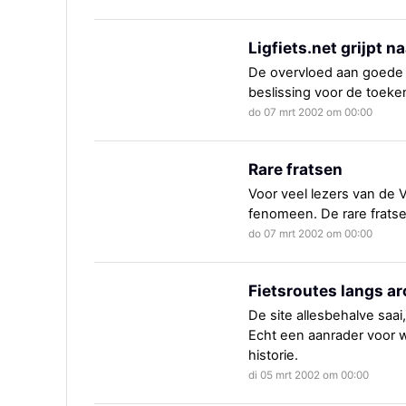
Ligfiets.net grijpt n
De overvloed aan goede i
beslissing voor de toeken
do 07 mrt 2002 om 00:00
Rare fratsen
Voor veel lezers van de 
fenomeen. De rare frats
do 07 mrt 2002 om 00:00
Fietsroutes langs 
De site allesbehalve saa
Echt een aanrader voor w
historie.
di 05 mrt 2002 om 00:00