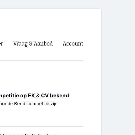
er
Vraag & Aanbod
Account
Inloggen
Registreren
ng NVHPV
mpetitie op EK & CV bekend
nigingen
oor de Bend-competitie zijn
ino 🡺
s.nl 🡺