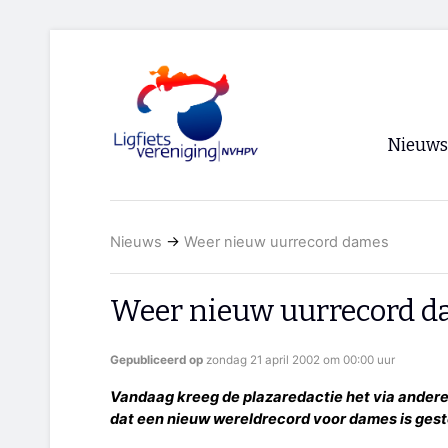
Nieuws
Voorpagi
Nieuws
→
Weer nieuw uurrecord dames
Archief
RSS
Weer nieuw uurrecord 
Gepubliceerd op
zondag 21 april 2002 om 00:00 uur
Vandaag kreeg de plazaredactie het via ander
dat een nieuw wereldrecord voor dames is gest