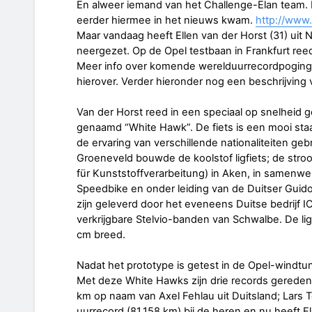
En alweer iemand van het Challenge-Elan team.
eerder hiermee in het nieuws kwam.
http://www.
Maar vandaag heeft Ellen van der Horst (31) uit 
neergezet. Op de Opel testbaan in Frankfurt ree
Meer info over komende werelduurrecordpoginge
hierover. Verder hieronder nog een beschrijving 
Van der Horst reed in een speciaal op snelheid g
genaamd “White Hawk”. De fiets is een mooi sta
de ervaring van verschillende nationaliteiten gebr
Groeneveld bouwde de koolstof ligfiets; de stroo
für Kunststoffverarbeitung) in Aken, in samenw
Speedbike en onder leiding van de Duitser Guido
zijn geleverd door het eveneens Duitse bedrijf I
verkrijgbare Stelvio-banden van Schwalbe. De lig
cm breed.
Nadat het prototype is getest in de Opel-windtu
Met deze White Hawks zijn drie records gereden
km op naam van Axel Fehlau uit Duitsland; Lars 
uurrecord (81.158 km) bij de heren en nu heeft El