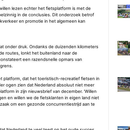
willen lezen echter het fietsplatform is met de
lzinnig in de conclusies. Dit onderzoek betrof
rkverkeer en promotie in het algemeen kan
taat onder druk. Ondanks de duizenden kilometers
 routes, lonkt het buitenland naar de
rm constateert een razendsnelle opmars van
 grens.
 platform, dat het toeristisch-recreatief fietsen in
er ogen zien dat Nederland absoluut niet meer
platform in zijn nieuwsbrief van december. 'Willen
gen en willen we de fietsklanten in eigen land niet
t zaak om een gezonde concurrentiestrijd aan te
 dat Nederland te veel teert op het oude succes