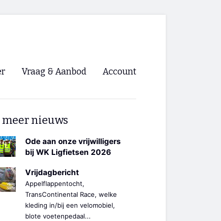
er
Vraag & Aanbod
Account
Inloggen
 meer nieuws
Registreren
ng NVHPV
Ode aan onze vrijwilligers
bij WK Ligfietsen 2026
nigingen
Vrijdagbericht
Appelflappentocht,
ino 🡺
TransContinental Race, welke
kleding in/bij een velomobiel,
s.nl 🡺
blote voetenpedaal...