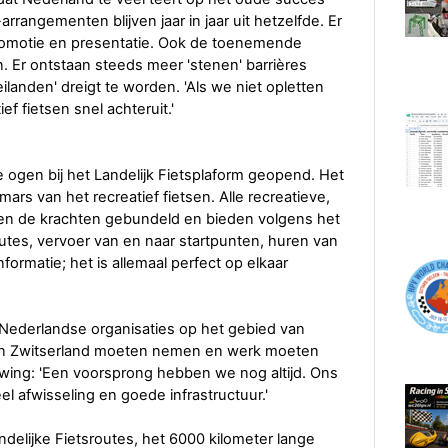
rrangementen blijven jaar in jaar uit hetzelfde. Er
romotie en presentatie. Ook de toenemende
n. Er ontstaan steeds meer 'stenen' barrières
landen' dreigt te worden. 'Als we niet opletten
f fietsen snel achteruit.'
e ogen bij het Landelijk Fietsplaform geopend. Het
s van het recreatief fietsen. Alle recreatieve,
bben de krachten gebundeld en bieden volgens het
outes, vervoer van en naar startpunten, huren van
formatie; het is allemaal perfect op elkaar
e Nederlandse organisaties op het gebied van
aan Zwitserland moeten nemen en werk moeten
ing: 'Een voorsprong hebben we nog altijd. Ons
veel afwisseling en goede infrastructuur.'
delijke Fietsroutes, het 6000 kilometer lange