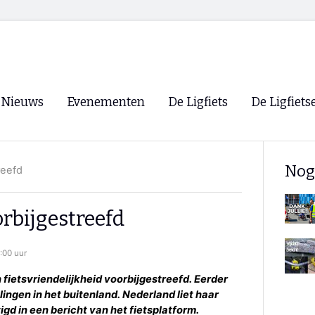
Nieuws
Evenementen
De Ligfiets
De Ligfiets
Voorpagina
Evenementen
Fietsen
Overzicht
Nog
reefd
Archief
Winkels
WK Ligfietsen 2026
Ligfietsvereningi
RSS
rbijgestreefd
Lokale Fietsvere
Paastreffen
:00 uur
CycleVision
EHPVA & EuSup
fietsvriendelijkheid voorbijgestreefd. Eerder
lingen in het buitenland. Nederland liet haar
Oliebollentocht
Forum ligfietser
gd in een bericht van het fietsplatform.