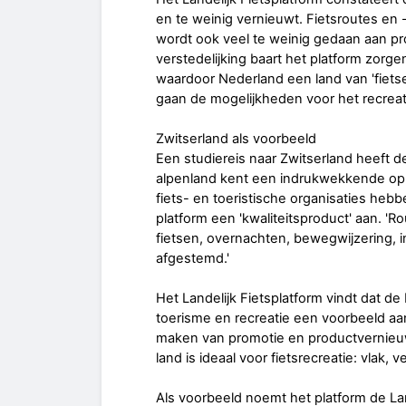
en te weinig vernieuwt. Fietsroutes en -a
wordt ook veel te weinig gedaan aan p
verstedelijking baart het platform zorge
waardoor Nederland een land van 'fietsei
gaan de mogelijkheden voor het recreatie
Zwitserland als voorbeeld
Een studiereis naar Zwitserland heeft d
alpenland kent een indrukwekkende opmar
fiets- en toeristische organisaties he
platform een 'kwaliteitsproduct' aan. 'R
fietsen, overnachten, bewegwijzering, in
afgestemd.'
Het Landelijk Fietsplatform vindt dat d
toerisme en recreatie een voorbeeld 
maken van promotie en productvernieuw
land is ideaal voor fietsrecreatie: vlak, 
Als voorbeeld noemt het platform de Lan