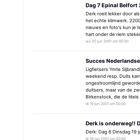
Dag 7 Epinal Belfo
Derk roeit lekker door al
het echte klimwerk. 220
nieuws en foto's kun je 
hart onder de riem steke
wo 20 jun 2001 om 00:00
Succes Nederlandse 
Ligfietsers Ymte Sijbrand
weekend resp. Duits kamp
ongestroomlijnd geworde
duitsers, maar van de zw
Birkenstock, die de titel
di 19 jun 2001 om 00:00
Derk is onderweg!! D
Derk: Dag 6 Dinsdag 19 ju
di 19 jun 2001 om 00:00