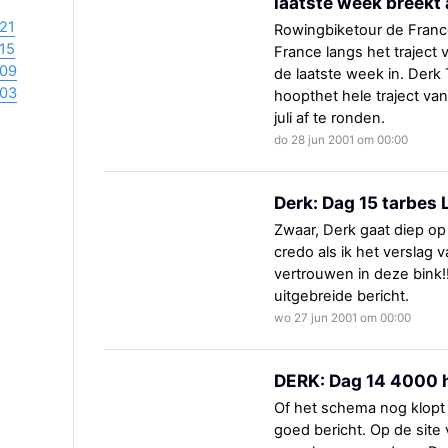
laatste week breekt 
21
Rowingbiketour de Fran
15
France langs het traject
09
de laatste week in. Derk 
03
hoopthet hele traject va
juli af te ronden.
do 28 jun 2001 om 00:00
Derk: Dag 15 tarbes
Zwaar, Derk gaat diep op
credo als ik het verslag 
vertrouwen in deze bink!!
uitgebreide bericht.
wo 27 jun 2001 om 00:00
DERK: Dag 14 4000 
Of het schema nog klopt 
goed bericht. Op de site 