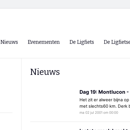
Nieuws
Evenementen
De Ligfiets
De Ligfiets
Voorpagina
Evenementen
Fietsen
Overzicht
Nieuws
Archief
Winkels
WK Ligfietsen 2026
Ligfietsvereningi
RSS
Dag 19: Montlucon 
Lokale Fietsvere
Paastreffen
Het zit er alweer bijna o
met slechts60 km. Derk bl
CycleVision
EHPVA & EuSup
ma 02 jul 2001 om 00:00
Oliebollentocht
Forum ligfietser