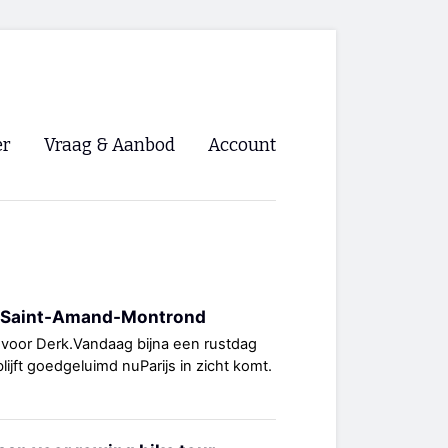
er
Vraag & Aanbod
Account
Inloggen
Registreren
ng NVHPV
- Saint-Amand-Montrond
nigingen
p voor Derk.Vandaag bijna een rustdag
ijft goedgeluimd nuParijs in zicht komt.
ino 🡺
s.nl 🡺