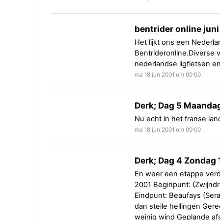
bentrider online juni
Het lijkt ons een Nederl
Bentrideronline.Diverse v
nederlandse ligfietsen en
ma 18 jun 2001 om 00:00
Derk; Dag 5 Maandag
Nu echt in het franse la
ma 18 jun 2001 om 00:00
Derk; Dag 4 Zondag 
En weer een etappe verde
2001 Beginpunt: (Zwijnd
Eindpunt: Beaufays (Sera
dan steile hellingen Ger
weinig wind Geplande a