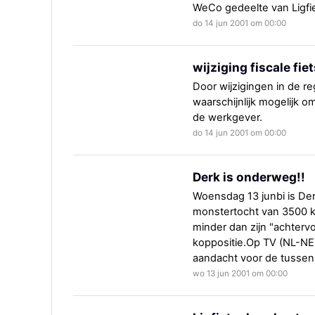
WeCo gedeelte van Ligfi
do 14 jun 2001 om 00:00
wijziging fiscale fi
Door wijzigingen in de re
waarschijnlijk mogelijk o
de werkgever.
do 14 jun 2001 om 00:00
Derk is onderweg!!
Woensdag 13 junbi is De
monstertocht van 3500 ki
minder dan zijn "achtervol
koppositie.Op TV (NL-NET)
aandacht voor de tussen
wo 13 jun 2001 om 00:00