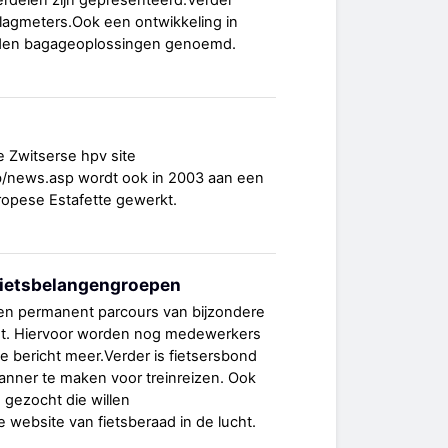
erdelen zijn gepresenteerd.Verder
slagmeters.Ook een ontwikkeling in
den bagageoplossingen genoemd.
e Zwitserse hpv site
/fb/news.asp wordt ook in 2003 aan een
ropese Estafette gewerkt.
fietsbelangengroepen
en permanent parcours van bijzondere
cht. Hiervoor worden nog medewerkers
e bericht meer.Verder is fietsersbond
lanner te maken voor treinreizen. Ook
gezocht die willen
 website van fietsberaad in de lucht.