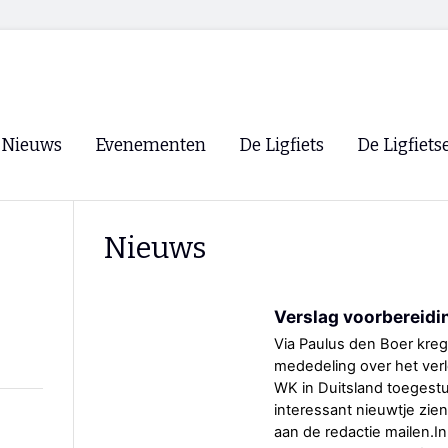
Nieuws
Evenementen
De Ligfiets
De Ligfiets
Voorpagina
Evenementen
Fietsen
Overzicht
Nieuws
Archief
Winkels
WK Ligfietsen 2026
Ligfietsvereningi
RSS
Verslag voorbereid
Lokale Fietsvere
Paastreffen
Via Paulus den Boer kre
mededeling over het ver
CycleVision
EHPVA & EuSup
WK in Duitsland toegestu
interessant nieuwtje zien
Oliebollentocht
Forum ligfietser
aan de redactie mailen.In