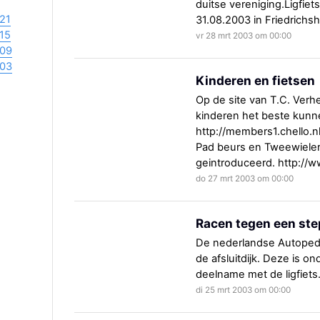
duitse vereniging.Ligfie
21
31.08.2003 in Friedrichs
15
vr 28 mrt 2003 om 00:00
09
03
Kinderen en fietsen
Op de site van T.C. Verh
kinderen het beste kunne
http://members1.chello.n
Pad beurs en Tweewieler
geintroduceerd. http://w
do 27 mrt 2003 om 00:00
Racen tegen een ste
De nederlandse Autoped f
de afsluitdijk. Deze is 
deelname met de ligfiets
di 25 mrt 2003 om 00:00