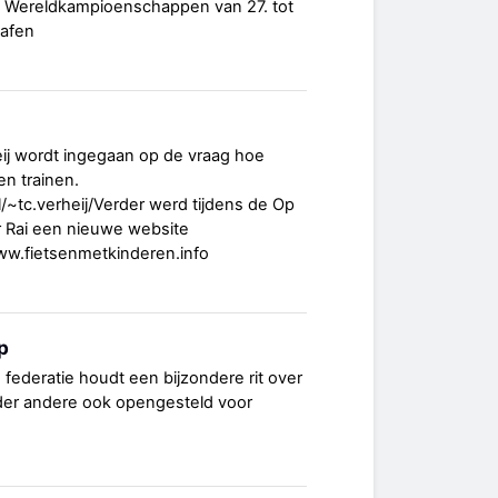
ts Wereldkampioenschappen van 27. tot
hafen
eij wordt ingegaan op de vraag hoe
n trainen.
l/~tc.verheij/Verder werd tijdens de Op
 Rai een nieuwe website
ww.fietsenmetkinderen.info
p
ederatie houdt een bijzondere rit over
onder andere ook opengesteld voor
.