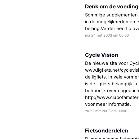
Denk om de voeding
Sommige supplementen zi
in de mogelijkheden en 
belang.Verder een tip over
ma 24 mrt 2003 om 00:00
Cycle Vision
De nieuwe site voor Cycle
www.ligfiets.net/cyclevisi
de ligfiets. In vele vorme
is de ligfiets belangrijk 
behoorlijk over nagedach
http://www.clubofamste
voor meer informatie.
za 22 mrt 2003 om 00:00
Fietsonderdelen