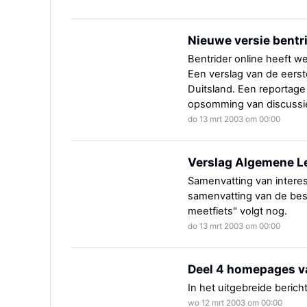
Nieuwe versie bentr
Bentrider online heeft w
Een verslag van de eerst
Duitsland. Een reportage
opsomming van discussies
do 13 mrt 2003 om 00:00
Verslag Algemene L
Samenvatting van interes
samenvatting van de bes
meetfiets" volgt nog.
do 13 mrt 2003 om 00:00
Deel 4 homepages va
In het uitgebreide bericht
wo 12 mrt 2003 om 00:00