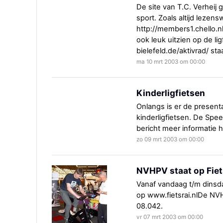
De site van T.C. Verheij 
sport. Zoals altijd lezens
http://members1.chello.nl
ook leuk uitzien op de li
bielefeld.de/aktivrad/ sta
ma 10 mrt 2003 om 00:00
Kinderligfietsen
Onlangs is er de presen
kinderligfietsen. De Spee
bericht meer informatie h
zo 09 mrt 2003 om 00:00
NVHPV staat op Fie
Vanaf vandaag t/m dinsda
op www.fietsrai.nlDe NV
08.042.
vr 07 mrt 2003 om 00:00