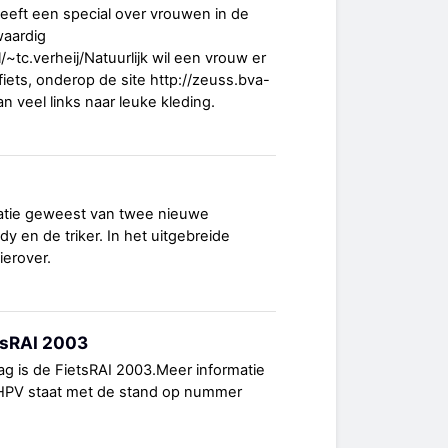
geeft een special over vrouwen in de
waardig
/~tc.verheij/Natuurlijk wil een vrouw er
gfiets, onderop de site http://zeuss.bva-
an veel links naar leuke kleding.
tatie geweest van twee nieuwe
dy en de triker. In het uitgebreide
ierover.
tsRAI 2003
g is de FietsRAI 2003.Meer informatie
HPV staat met de stand op nummer