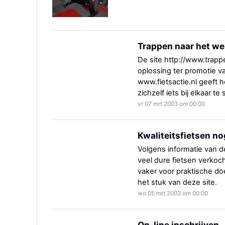
Trappen naar het we
De site http://www.trapp
oplossing ter promotie v
www.fietsactie.nl geeft 
zichzelf iets bij elkaar t
vr 07 mrt 2003 om 00:00
Kwaliteitsfietsen no
Volgens informatie van d
veel dure fietsen verkoc
vaker voor praktische doe
het stuk van deze site.
wo 05 mrt 2003 om 00:00
On-line inschrijven