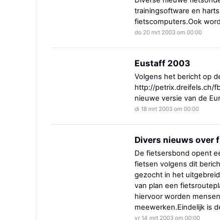
Diverse nieuwe fietsond
trainingsoftware en hart
fietscomputers.Ook wor
do 20 mrt 2003 om 00:00
Eustaff 2003
Volgens het bericht op d
http://petrix.dreifels.ch
nieuwe versie van de Eu
di 18 mrt 2003 om 00:00
Divers nieuws over 
De fietsersbond opent e
fietsen volgens dit beri
gezocht in het uitgebreid
van plan een fietsroutep
hiervoor worden mensen 
meewerken.Eindelijk is de
vr 14 mrt 2003 om 00:00