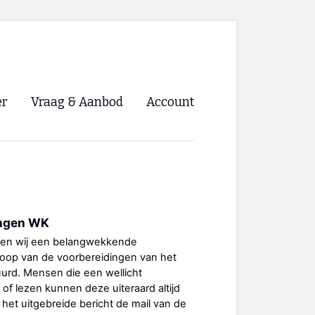
er
Vraag & Aanbod
Account
Inloggen
Registreren
ng NVHPV
ingen WK
nigingen
gen wij een belangwekkende
loop van de voorbereidingen van het
ino 🡺
urd. Mensen die een wellicht
 of lezen kunnen deze uiteraard altijd
s.nl 🡺
 het uitgebreide bericht de mail van de