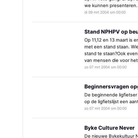
we kunnen presenteren.
di 09 mrt 2004 om 00:00
Stand NPHPV op beu
Op 11,12 en 13 maart is e
met een stand staan. Wie
stand te staan?Ook even
van mensen die voor het e
zo 07 mrt 2004 om 00:00
Beginnersvragen op
De beginnende ligfietser 
op de ligfietslijst een a
zo 07 mrt 2004 om 00:00
Byke Culture Never
De nieuwe Bykekultuur N