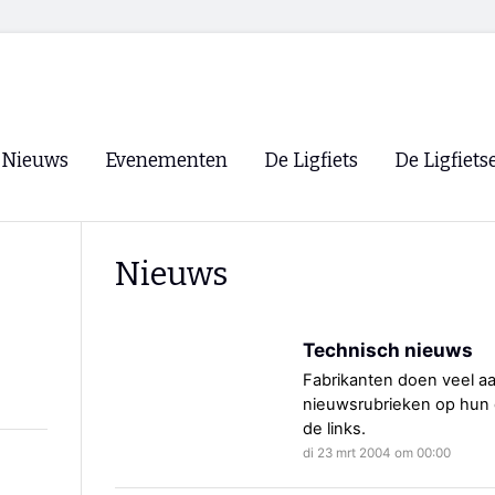
Nieuws
Evenementen
De Ligfiets
De Ligfiets
Voorpagina
Evenementen
Fietsen
Overzicht
Nieuws
Archief
Winkels
WK Ligfietsen 2026
Ligfietsvereningi
RSS
Technisch nieuws
Lokale Fietsvere
Paastreffen
Fabrikanten doen veel aan
nieuwsrubrieken op hun d
CycleVision
EHPVA & EuSup
de links.
di 23 mrt 2004 om 00:00
Oliebollentocht
Forum ligfietser