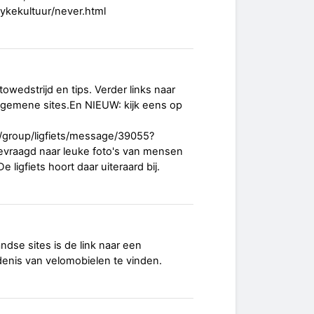
bykekultuur/never.html
wedstrijd en tips. Verder links naar
 algemene sites.En NIEUW: kijk eens op
/group/ligfiets/message/39055?
evraagd naar leuke foto's van mensen
 ligfiets hoort daar uiteraard bij.
ndse sites is de link naar een
enis van velomobielen te vinden.