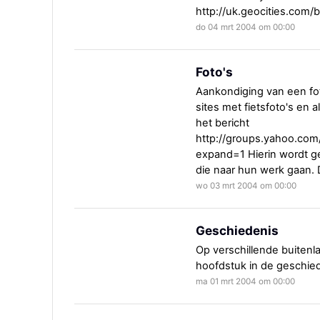
http://uk.geocities.com/
do 04 mrt 2004 om 00:00
Foto's
Aankondiging van een foto
sites met fietsfoto's en
het bericht
http://groups.yahoo.com
expand=1 Hierin wordt g
die naar hun werk gaan. De
wo 03 mrt 2004 om 00:00
Geschiedenis
Op verschillende buitenla
hoofdstuk in de geschied
ma 01 mrt 2004 om 00:00