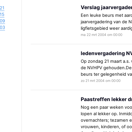
Verslag jaarvergader
21
15
Een leuke beurs met aard
09
jaarvergadering van de 
03
ligfietsgebied weer aardi
ma 22 mrt 2004 om 00:00
ledenvergadering NV
Op zondag 21 maart a.s. 
de NVHPV gehouden.Deze
beurs ter gelegenheid va
zo 21 mrt 2004 om 00:00
Paastreffen lekker d
Nog een paar weken voor
lopen al lekker op. Inmi
overnachters; tezamen ee
vrouwen, kinderen, of o