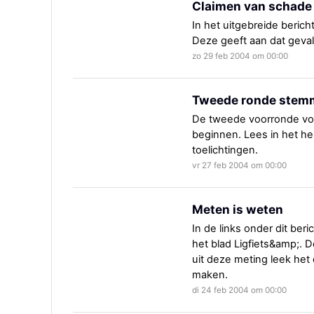
Claimen van schade
In het uitgebreide beric
Deze geeft aan dat geva
zo 29 feb 2004 om 00:00
Tweede ronde stem
De tweede voorronde voo
beginnen. Lees in het hel
toelichtingen.
vr 27 feb 2004 om 00:00
Meten is weten
In de links onder dit beri
het blad Ligfiets&amp;. 
uit deze meting leek het
maken.
di 24 feb 2004 om 00:00