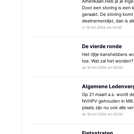
Amerikaan.Heb je je inge
Door een storing is een k
geraakt. De storing komt 
deelnemerslijst, dan is al
vr 19 mrt 2004 om 00:00
De vierde ronde
Het rijtje kanshebbers w
toe. Wat zal het worden?
do 18 mrt 2004 om 00:00
Algemene Ledenverg
Op 21 maart a.s. wordt de
NVHPV gehouden in Mill.A
plaats zijn nu ook alle 
do 18 mrt 2004 om 00:00
Fietsstraten