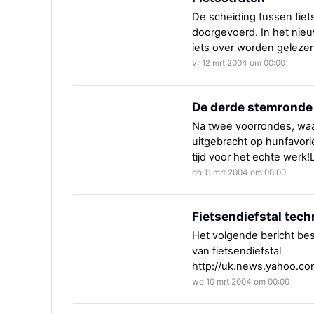
De scheiding tussen fiet
doorgevoerd. In het nieu
iets over worden gelezen
vr 12 mrt 2004 om 00:00
De derde stemronde
Na twee voorrondes, wa
uitgebracht op hunfavorie
tijd voor het echte werk!
do 11 mrt 2004 om 00:00
Fietsendiefstal tech
Het volgende bericht besc
van fietsendiefstal
http://uk.news.yahoo.c
wo 10 mrt 2004 om 00:00