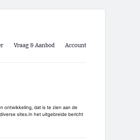
er
Vraag & Aanbod
Account
Inloggen
Registreren
ng NVHPV
nigingen
 ontwikkeling, dat is te zien aan de
iverse sites.In het uitgebreide bericht
ino 🡺
s.nl 🡺